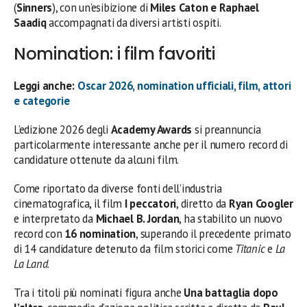
(
Sinners
), con un’esibizione di
Miles Caton e Raphael
Saadiq
accompagnati da diversi artisti ospiti.
Nomination: i film favoriti
Leggi anche:
Oscar 2026, nomination ufficiali, film, attori
e categorie
L’edizione 2026 degli
Academy Awards
si preannuncia
particolarmente interessante anche per il numero record di
candidature ottenute da alcuni film.
Come riportato da diverse fonti dell’industria
cinematografica, il film
I peccatori
, diretto da
Ryan Coogler
e interpretato da
Michael B. Jordan
, ha stabilito un nuovo
record con
16 nomination
, superando il precedente primato
di 14 candidature detenuto da film storici come
Titanic
e
La
La Land
.
Tra i titoli più nominati figura anche
Una battaglia dopo