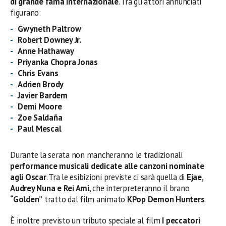
di grande fama internazionale
. Tra gli attori annunciati
figurano:
Gwyneth Paltrow
Robert Downey Jr.
Anne Hathaway
Priyanka Chopra Jonas
Chris Evans
Adrien Brody
Javier Bardem
Demi Moore
Zoe Saldaña
Paul Mescal
Durante la serata non mancheranno le tradizionali
performance musicali dedicate alle canzoni nominate
agli Oscar
. Tra le esibizioni previste ci sarà quella di
Ejae,
Audrey Nuna e Rei Ami
, che interpreteranno il brano
“Golden”
tratto dal film animato
KPop Demon Hunters
.
È inoltre previsto un tributo speciale al film
I peccatori