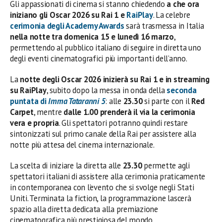
Gli appassionati di cinema si stanno chiedendo
a che ora
iniziano gli Oscar 2026 su Rai 1 e
RaiPlay
. La celebre
cerimonia degli Academy Awards
sarà trasmessa in Italia
nella notte tra domenica 15 e lunedì 16 marzo
,
permettendo al pubblico italiano di seguire in diretta uno
degli eventi cinematografici più importanti dell’anno.
La
notte degli Oscar 2026 inizierà su Rai 1 e in streaming
su RaiPlay
, subito dopo la messa in onda della
seconda
puntata di
Imma Tataranni 5
: alle
23.30
si parte con il
Red
Carpet
, mentre
dalle 1.00 prenderà il via la cerimonia
vera e propria
. Gli spettatori potranno quindi restare
sintonizzati sul primo canale della Rai per assistere alla
notte più attesa del cinema internazionale.
La scelta di iniziare la diretta alle
23.30
permette agli
spettatori italiani di assistere alla cerimonia praticamente
in contemporanea con l’evento che si svolge negli Stati
Uniti. Terminata la fiction, la programmazione lascerà
spazio alla diretta dedicata alla premiazione
cinematografica più prestigiosa del mondo.