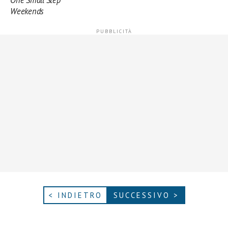
One Small Step
Weekends
< INDIETRO
SUCCESSIVO >