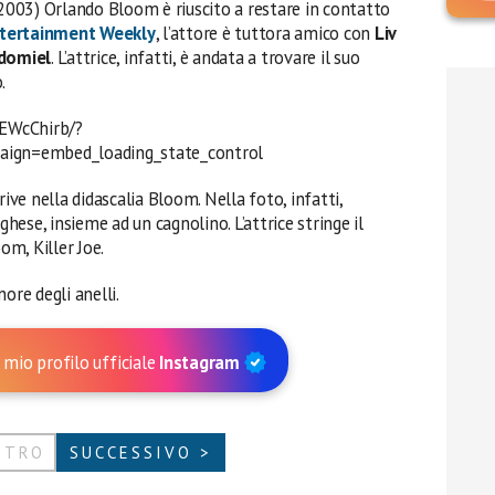
 2003) Orlando Bloom è riuscito a restare in contatto
tertainment Weekly
, l’attore è tuttora amico con
Liv
domiel
. L’attrice, infatti, è andata a trovare il suo
.
EWcChirb/?
ign=embed_loading_state_control
scrive nella didascalia Bloom. Nella foto, infatti,
ghese, insieme ad un cagnolino. L’attrice stringe il
m, Killer Joe.
ore degli anelli.
 mio profilo ufficiale
Instagram
ETRO
SUCCESSIVO >