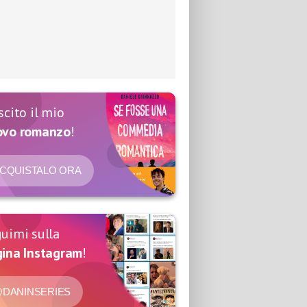
scito il mio
ovo romanzo
!
CQUISTALO ORA
uimi sulla
ina Instagram
!
DANINSERIES