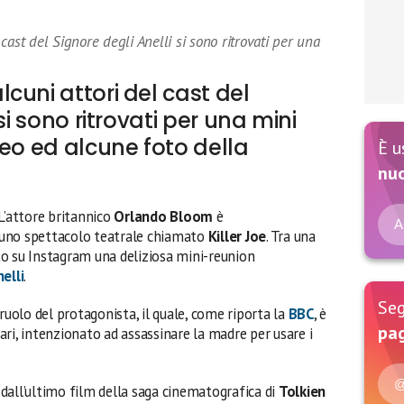
cast del Signore degli Anelli si sono ritrovati per una
cuni attori del cast del
si sono ritrovati per una mini
deo ed alcune foto della
È u
nu
L’attore britannico
Orlando Bloom
è
A
no spettacolo teatrale chiamato
Killer Joe
. Tra una
cato su Instagram una deliziosa mini-reunion
nelli
.
Seg
ruolo del protagonista, il quale, come riporta la
BBC
, è
pag
ri, intenzionato ad assassinare la madre per usare i
@
dall’ultimo film della saga cinematografica di
Tolkien