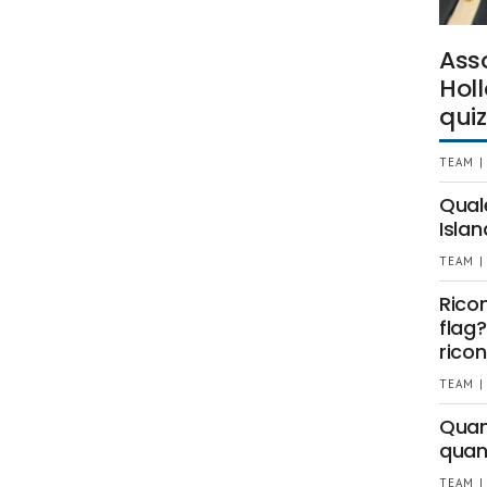
Ass
Holl
quiz
TEAM |
Qual
Islan
TEAM |
Rico
flag?
ricon
TEAM |
Quant
quan
TEAM |