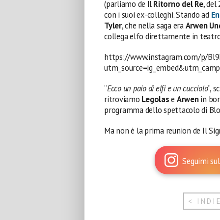
(parliamo de
Il Ritorno del Re
, del
con i suoi ex-colleghi. Stando ad
En
Tyler
, che nella saga era
Arwen Un
collega elfo direttamente in teatro
https://www.instagram.com/p/Bl9
utm_source=ig_embed&utm_campa
“
Ecco un paio di elfi e un cucciolo
“, 
ritroviamo
Legolas
e
Arwen
in bor
programma dello spettacolo di Bloo
Ma non è la prima reunion de Il Sign
Seguimi sul
< INDI