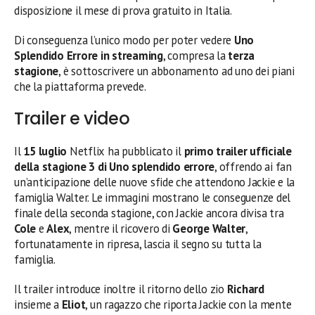
disposizione il mese di prova gratuito in Italia.
Di conseguenza l’unico modo per poter vedere
Uno
Splendido Errore in streaming
, compresa la
terza
stagione
, è sottoscrivere un abbonamento ad uno dei piani
che la piattaforma prevede.
Trailer e video
Il
15 luglio
Netflix ha pubblicato il
primo trailer ufficiale
della stagione 3 di Uno splendido errore
, offrendo ai fan
un’anticipazione delle nuove sfide che attendono Jackie e la
famiglia Walter. Le immagini mostrano le conseguenze del
finale della seconda stagione, con Jackie ancora divisa tra
Cole
e
Alex
, mentre il ricovero di
George Walter
,
fortunatamente in ripresa, lascia il segno su tutta la
famiglia.
Il trailer introduce inoltre il ritorno dello zio
Richard
insieme a
Eliot
, un ragazzo che riporta Jackie con la mente