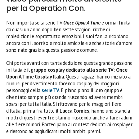
per la Operation Con.
Non importa se la serie TV
Once Upon A Time
è ormai finita
da quasi un anno dopo ben sette stagioni ricche di
maledizioni e soprattutto emozioni. I suoi fan la ricordano
ancora con il sorriso e molte amicizie e anche storie d’amore
sono nate grazie a questa passione comune.
Chi porta avanti con tanta dedizione questa grande passione
in Italia è il
gruppo cosplay dedicato alla serie TV
:
Once
Upon A Time Cosplay Italia
. Questi ragazzi hanno iniziato a
riunirsi per divertimento facendo cosplay dei maggiori
personaggi della
serie TV
. E piano piano il loro gruppo è
diventato sempre più grande riuscendo ad avere membri
sparsi per tutta Italia. Si ritrovano per le maggiori fiere
d’Italia, prima fra tutte il
Lucca Comics
, hanno uno stand a
molti di questi eventi e stanno riuscendo anche a fare raduni
alle fiere minori. Partecipano ai contest dedicati ai cosplayer
e riescono ad aggiudicarsi molti ambiti premi.