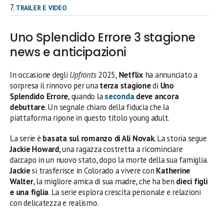
TRAILER E VIDEO
Uno Splendido Errore 3 stagione
news e anticipazioni
In occasione degli
Upfronts
2025,
Netflix
ha annunciato a
sorpresa il rinnovo per una
terza stagione
di
Uno
Splendido Errore
, quando la
seconda
deve ancora
debuttare
. Un segnale chiaro della fiducia che la
piattaforma ripone in questo titolo young adult.
La serie è
basata sul romanzo di Ali Novak
. La storia segue
Jackie Howard
, una ragazza costretta a ricominciare
daccapo in un nuovo stato, dopo la morte della sua famiglia.
Jackie
si trasferisce in Colorado a vivere con
Katherine
Walter
, la migliore amica di sua madre, che ha ben
dieci figli
e una figlia
. La serie esplora crescita personale e relazioni
con delicatezza e realismo.