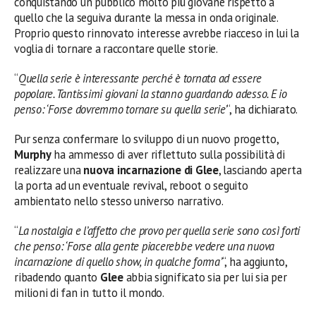
conquistando un pubblico molto più giovane rispetto a
quello che la seguiva durante la messa in onda originale.
Proprio questo rinnovato interesse avrebbe riacceso in lui la
voglia di tornare a raccontare quelle storie.
“
Quella serie è interessante perché è tornata ad essere
popolare. Tantissimi giovani la stanno guardando adesso. E io
penso: ‘Forse dovremmo tornare su quella serie’
“, ha dichiarato.
Pur senza confermare lo sviluppo di un nuovo progetto,
Murphy
ha ammesso di aver riflettuto sulla possibilità di
realizzare una
nuova incarnazione di Glee
, lasciando aperta
la porta ad un eventuale revival, reboot o seguito
ambientato nello stesso universo narrativo.
“
La nostalgia e l’affetto che provo per quella serie sono così forti
che penso: ‘Forse alla gente piacerebbe vedere una nuova
incarnazione di quello show, in qualche forma’
“, ha aggiunto,
ribadendo quanto
Glee
abbia significato sia per lui sia per
milioni di fan in tutto il mondo.