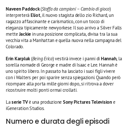
Naveen Paddock
(
Stoffa da campioni – Cambio di gioco
)
interpreterà
Eliot
, il nuovo stagista dello zio Richard, un
ragazzo affascinante e carismatico, con un tocco di
eleganza tipicamente newyorkese. Il suo arrivo a Silver Falls
mette
Jackie
in una posizione complicata, divisa tra la sua
vecchia vita a Manhattan e quella nuova nella campagna del
Colorado.
Erin Karpluk
(
Being Erica
) vestirà invece i panni di
Hannah
, la
sorella nomade di George e madre di Isaac e Lee. Hannah è
uno spirito libero. In passato ha lasciato i suoi figli vivere
con i Walters per poi sparire senza spiegazioni. Quando però
ricompare alla porta mille giorni dopo, si ritrova a dover
ricostruire molti ponti ormai crollati.
La
serie TV
è una produzione
Sony Pictures Television
e
iGeneration Studios.
Numero e durata degli episodi