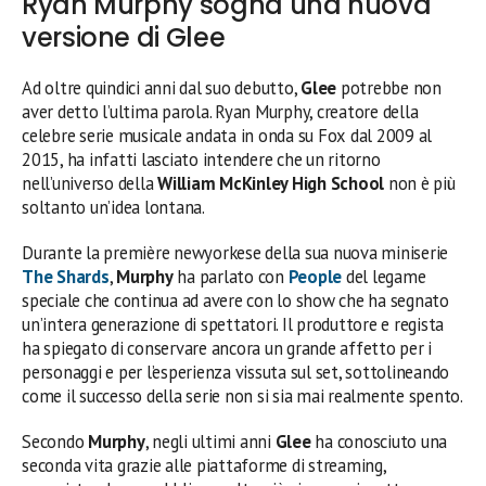
Ryan Murphy sogna una nuova
versione di Glee
Ad oltre quindici anni dal suo debutto,
Glee
potrebbe non
aver detto l’ultima parola. Ryan Murphy, creatore della
celebre serie musicale andata in onda su Fox dal 2009 al
2015, ha infatti lasciato intendere che un ritorno
nell’universo della
William McKinley High School
non è più
soltanto un’idea lontana.
Durante la première newyorkese della sua nuova miniserie
The Shards
,
Murphy
ha parlato con
People
del legame
speciale che continua ad avere con lo show che ha segnato
un’intera generazione di spettatori. Il produttore e regista
ha spiegato di conservare ancora un grande affetto per i
personaggi e per l’esperienza vissuta sul set, sottolineando
come il successo della serie non si sia mai realmente spento.
Secondo
Murphy
, negli ultimi anni
Glee
ha conosciuto una
seconda vita grazie alle piattaforme di streaming,