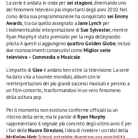
La serie è andata in onda per
sei stagioni
, diventando uno
dei fenomeni televisivi più importanti degli anni 2010. Nel
corso della sua programmazione ha conquistato
sei Emmy
Awards
, tra cui quello assegnato a
Jane Lynch
per
l’indimenticabile interpretazione di
Sue Sylvester
, mentre
Ryan Murphy è stato premiato per la regia dell’episodio
pilota. A questi si aggiungono
quattro Golden Globe
, inclusi
due riconoscimenti consecutivi come
Miglior serie
televisiva – Commedia o Musicale
.
L’impatto di
Glee
è andato ben oltre la televisione. La serie
ha dato vita a tournée mondiali, album con le
reinterpretazioni dei più grandi successi musicali e persino a
un film-concerto, trasformandosi in un vero fenomeno
della cultura pop.
Per il momento non esistono conferme ufficiali su un
ritorno della serie, ma le parole di
Ryan Murphy
rappresentano il segnale più concreto degli ultimi anni. E per
i fan delle
Nuove Direzioni
, l’idea di rivedere i corridoi della
McKinley High
School potrebbe diventare una possibilità