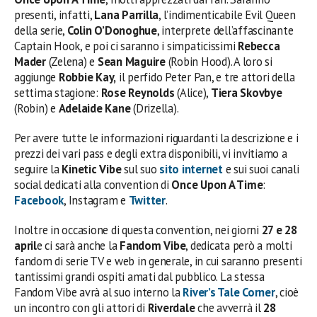
presenti, infatti,
Lana Parrilla
, l’indimenticabile Evil Queen
della serie,
Colin O’Donoghue
, interprete dell’affascinante
Captain Hook, e poi ci saranno i simpaticissimi
Rebecca
Mader
(Zelena) e
Sean Maguire
(Robin Hood). A loro si
aggiunge
Robbie Kay,
il perfido Peter Pan, e tre attori della
settima stagione:
Rose Reynolds
(Alice),
Tiera Skovbye
(Robin) e
Adelaide Kane
(Drizella).
Per avere tutte le informazioni riguardanti la descrizione e i
prezzi dei vari pass e degli extra disponibili, vi invitiamo a
seguire la
Kinetic Vibe
sul suo
sito internet
e sui suoi canali
social dedicati alla convention di
Once Upon A Time
:
Facebook
, Instagram e
Twitter
.
Inoltre in occasione di questa convention, nei giorni
27 e 28
april
e ci sarà anche la
Fandom Vibe
, dedicata però a molti
fandom di serie TV e web in generale, in cui saranno presenti
tantissimi grandi ospiti amati dal pubblico. La stessa
Fandom Vibe avrà al suo interno la
River’s Tale Corner
, cioè
un incontro con gli attori di
Riverdale
che avverrà il
28