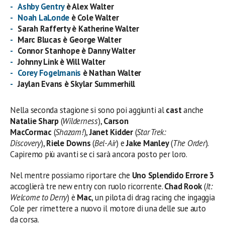
Ashby Gentry
è Alex Walter
Noah LaLonde
è Cole Walter
Sarah Rafferty è Katherine Walter
Marc Blucas è George Walter
Connor Stanhope è Danny Walter
Johnny Link è Will Walter
Corey Fogelmanis
è Nathan Walter
Jaylan Evans è Skylar Summerhill
Nella seconda stagione si sono poi aggiunti al
cast
anche
Natalie Sharp
(
Wilderness
),
Carson
MacCormac
(
Shazam!
),
Janet Kidder
(
Star Trek:
Discovery
),
Riele Downs
(
Bel-Air
) e
Jake Manley
(
The Order
).
Capiremo più avanti se ci sarà ancora posto per loro.
Nel mentre possiamo riportare che
Uno Splendido Errore 3
accoglierà tre new entry con ruolo ricorrente.
Chad Rook
(
It:
Welcome to Derry
) è
Mac
, un pilota di drag racing che ingaggia
Cole per rimettere a nuovo il motore di una delle sue auto
da corsa.