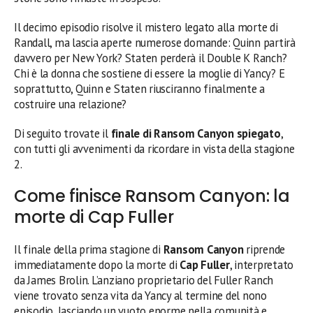
Il decimo episodio risolve il mistero legato alla morte di
Randall, ma lascia aperte numerose domande: Quinn partirà
davvero per New York? Staten perderà il Double K Ranch?
Chi è la donna che sostiene di essere la moglie di Yancy? E
soprattutto, Quinn e Staten riusciranno finalmente a
costruire una relazione?
Di seguito trovate il
finale di Ransom Canyon spiegato
,
con tutti gli avvenimenti da ricordare in vista della stagione
2.
Come finisce Ransom Canyon: la
morte di Cap Fuller
Il finale della prima stagione di
Ransom Canyon
riprende
immediatamente dopo la morte di
Cap Fuller
, interpretato
da James Brolin. L’anziano proprietario del Fuller Ranch
viene trovato senza vita da Yancy al termine del nono
episodio, lasciando un vuoto enorme nella comunità e