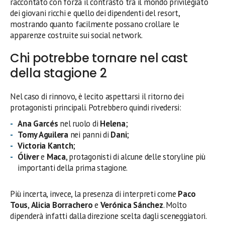
raccontato con forza il contrasto tra il mondo privilegiato
dei giovani ricchi e quello dei dipendenti del resort,
mostrando quanto facilmente possano crollare le
apparenze costruite sui social network.
Chi potrebbe tornare nel cast
della stagione 2
Nel caso di rinnovo, è lecito aspettarsi il ritorno dei
protagonisti principali. Potrebbero quindi rivedersi:
Ana Garcés
nel ruolo di
Helena
;
Tomy Aguilera
nei panni di
Dani
;
Victoria Kantch
;
Óliver
e
Maca
, protagonisti di alcune delle storyline più
importanti della prima stagione.
Più incerta, invece, la presenza di interpreti come
Paco
Tous
,
Alicia Borrachero
e
Verónica Sánchez
. Molto
dipenderà infatti dalla direzione scelta dagli sceneggiatori.