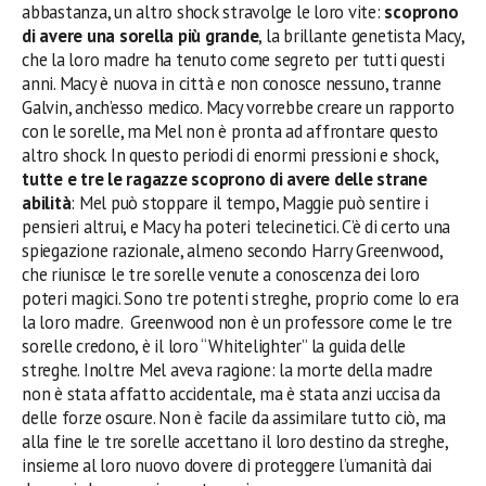
abbastanza, un altro shock stravolge le loro vite:
scoprono
di avere una sorella più grande
, la brillante genetista Macy,
che la loro madre ha tenuto come segreto per tutti questi
anni. Macy è nuova in città e non conosce nessuno, tranne
Galvin, anch’esso medico. Macy vorrebbe creare un rapporto
con le sorelle, ma Mel non è pronta ad affrontare questo
altro shock. In questo periodi di enormi pressioni e shock,
tutte e tre le ragazze scoprono di avere delle strane
abilità
: Mel può stoppare il tempo, Maggie può sentire i
pensieri altrui, e Macy ha poteri telecinetici. C’è di certo una
spiegazione razionale, almeno secondo Harry Greenwood,
che riunisce le tre sorelle venute a conoscenza dei loro
poteri magici. Sono tre potenti streghe, proprio come lo era
la loro madre. Greenwood non è un professore come le tre
sorelle credono, è il loro “Whitelighter” la guida delle
streghe. Inoltre Mel aveva ragione: la morte della madre
non è stata affatto accidentale, ma è stata anzi uccisa da
delle forze oscure. Non è facile da assimilare tutto ciò, ma
alla fine le tre sorelle accettano il loro destino da streghe,
insieme al loro nuovo dovere di proteggere l’umanità dai