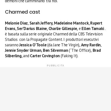
demoni che camminano tra noi.
Charmed cast
Melonie Diaz
,
Sarah Jeffery, Madeleine Mantock, Rupert
Evans, Ser’Darius Blaine, Charlie Gillespie,
e
Ellen Tamaki
.
è basata sulla serie originale Charmed della CBS Television
Studios con la Propagate Content. I produttori esecutivi
saranno
Jessica O’Toole
(da Jane The Virgin),
Amy Rardin
,
Jennie Snyder Urman
,
Ben Silverman
(“The Office),
Brad
Silberling,
and
Carter Covington
(Faking It).