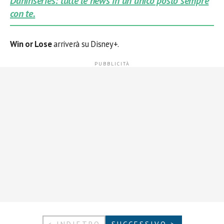
Daninseries: tutte le news in un unico posto sempre
con te.
Win or Lose
arriverà su Disney+.