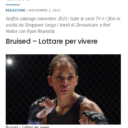
REDAZIONE
| NOVEMBRE 2, 2021
Netflix catalogo novembre 2021: tutte le serie TV e i film in
uscita, da Strappare lungo i bordi di Zerocalcare a Red
Notice con Ryan Reynolds
Bruised – Lottare per vivere
Bruised – Lottare per vivere