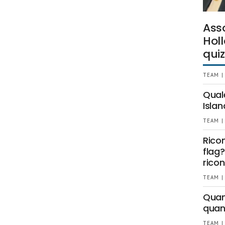
Ass
Holl
quiz
TEAM |
Qual
Islan
TEAM |
Rico
flag?
ricon
TEAM |
Quant
quan
TEAM |