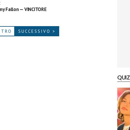
t
mmy Fallon — VINCITORE
ETRO
SUCCESSIVO >
QUIZ