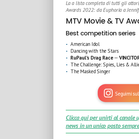
La a lista completa di tutti gli atto
Awards 2022: da Euphoria a Jennif
MTV Movie & TV Awar
Best competition series
American Idol
Dancing with the Stars
RuPaul’s Drag Race
—
VINCITO
The Challenge: Spies, Lies & Alli
The Masked Singer
Seguimi sul
Clicca qui per unirti al canale
news in un unico posto sempre