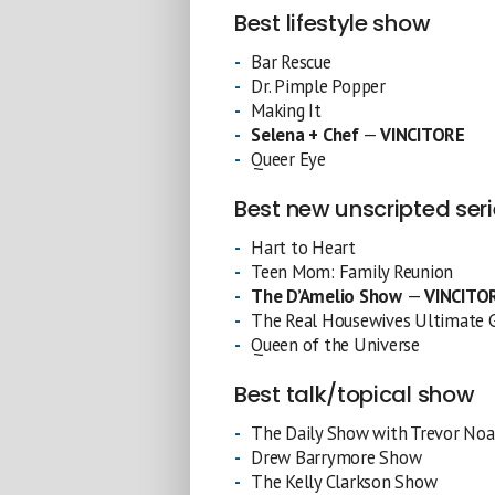
Best lifestyle show
Bar Rescue
Dr. Pimple Popper
Making It
Selena + Chef
—
VINCITORE
Queer Eye
Best new unscripted ser
Hart to Heart
Teen Mom: Family Reunion
The D’Amelio Show
—
VINCITO
The Real Housewives Ultimate Gi
Queen of the Universe
Best talk/topical show
The Daily Show with Trevor No
Drew Barrymore Show
The Kelly Clarkson Show