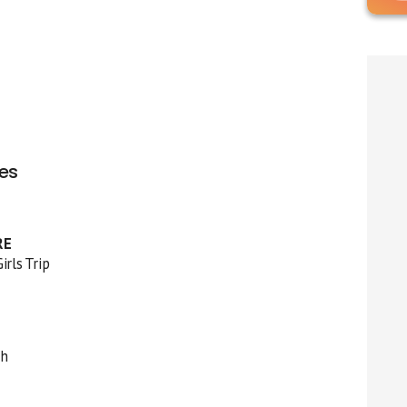
ies
RE
rls Trip
ah