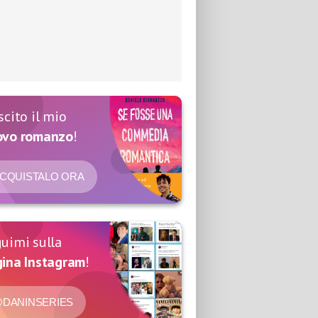
scito il mio
ovo romanzo
!
CQUISTALO ORA
uimi sulla
ina Instagram
!
DANINSERIES