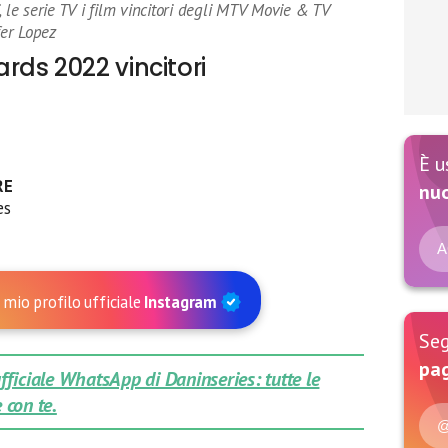
ri, le serie TV i film vincitori degli MTV Movie & TV
er Lopez
ds 2022 vincitori
È u
RE
nu
es
A
 mio profilo ufficiale
Instagram
Seg
pag
 ufficiale WhatsApp di Daninseries: tutte le
 con te.
@