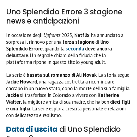
Uno Splendido Errore 3 stagione
news e anticipazioni
In occasione degli
Upfronts
2025,
Netflix
ha annunciato a
sorpresa il rinnovo per una
terza stagione
di
Uno
Splendido Errore
, quando la
seconda
deve ancora
debuttare
. Un segnale chiaro della fiducia che la
piattaforma ripone in questo titolo young adult.
La serie è
basata sul romanzo di Ali Novak
. La storia segue
Jackie Howard
, una ragazza costretta a ricominciare
daccapo in un nuovo stato, dopo la morte della sua famiglia.
Jackie
si trasferisce in Colorado a vivere con
Katherine
Walter
, la migliore amica di sua madre, che ha ben
dieci figli
e una figlia
. La serie esplora crescita personale e relazioni
con delicatezza e realismo.
Data di uscita
di Uno Splendido