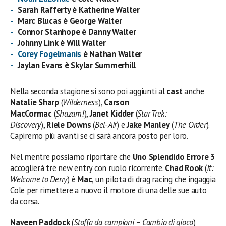
Sarah Rafferty è Katherine Walter
Marc Blucas è George Walter
Connor Stanhope è Danny Walter
Johnny Link è Will Walter
Corey Fogelmanis
è Nathan Walter
Jaylan Evans è Skylar Summerhill
Nella seconda stagione si sono poi aggiunti al
cast
anche
Natalie Sharp
(
Wilderness
),
Carson
MacCormac
(
Shazam!
),
Janet Kidder
(
Star Trek:
Discovery
),
Riele Downs
(
Bel-Air
) e
Jake Manley
(
The Order
).
Capiremo più avanti se ci sarà ancora posto per loro.
Nel mentre possiamo riportare che
Uno Splendido Errore 3
accoglierà tre new entry con ruolo ricorrente.
Chad Rook
(
It:
Welcome to Derry
) è
Mac
, un pilota di drag racing che ingaggia
Cole per rimettere a nuovo il motore di una delle sue auto
da corsa.
Naveen Paddock
(
Stoffa da campioni – Cambio di gioco
)