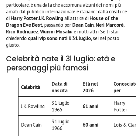
particolare, è una data che accomuna alcuni dei nomi più
amati dal pubblico internazionale e italiano: dalla creatrice
di
Harry Potter
J.K. Rowling
all’attrice di
House of the
Dragon
Eve Best
, passando per
Dean Cain
,
Neri Marcorè
,
Rico Rodriguez
,
Wunmi Mosaku
e molti altri. Se ti stai
chiedendo
quali vip sono nati il 31 luglio
, sei nel posto
giusto.
Celebrità nate il 31 luglio: età e
personaggi più famosi
Data di
Età nel
Conosciut
Celebrità
nascita
2026
per
31 luglio
Harry
J.K. Rowling
61 anni
1965
Potter
31 luglio
Dean Cain
60 anni
Lois & Cla
1966