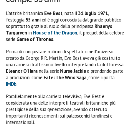
L’attrice britannica
Eve Best
, nata il
31 luglio 1971
,
festeggia
55 anni
ed è oggi conosciuta dal grande pubblico
soprattutto grazie al ruolo della principessa
Rhaenys
Targaryen
in
House of the Dragon
, il prequel della celebre
serie
Game of Thrones
.
Prima di conquistare milioni di spettatori nell’universo
creato da George R.R. Martin, Eve Best aveva già costruito
una carriera di altissimo livello interpretando la dottoressa
Eleanor O’Hara
nella serie
Nurse Jackie
e prendendo parte
a produzioni come
Fate: The Winx Saga
, come riporta
IMDb
.
Parallelamente alla carriera televisiva, Eve Best è
considerata una delle interpreti teatrali britanniche più
prestigiose della sua generazione, avendo ottenuto
importanti riconoscimenti sui palcoscenici londinesi e
internazionali.