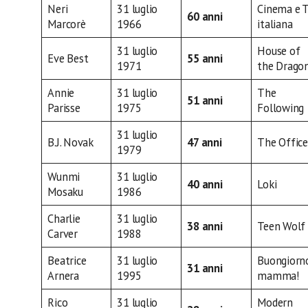
Neri
31 luglio
Cinema e 
60 anni
Marcorè
1966
italiana
31 luglio
House of
Eve Best
55 anni
1971
the Drago
Annie
31 luglio
The
51 anni
Parisse
1975
Following
31 luglio
B.J. Novak
47 anni
The Office
1979
Wunmi
31 luglio
40 anni
Loki
Mosaku
1986
Charlie
31 luglio
38 anni
Teen Wolf
Carver
1988
Beatrice
31 luglio
Buongiorn
31 anni
Arnera
1995
mamma!
Rico
31 luglio
Modern