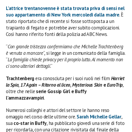
L’attrice trentanovenne è stata trovata priva di sensi nel
suo appartamento di New York mercoledì dalla madre
. È
stato riportato che di recente si fosse sottoposta a un
trapianto di fegato e potrebbe aver subito complicazioni.
Così hanno riferito fonti della polizia ad ABC News.
“
Con grande tristezza confermiamo che Michelle Trachtenberg
è venuta a mancare
“, si legge in un comunicato della famiglia.
“
La famiglia chiede privacy per il proprio lutto. Al momento non
ci sono ulteriori dettagli.
“
Trachtenberg
era conosciuta per i suoi ruoli nei film
Harriet
la Spia
,
17 Again – Ritorno al liceo
,
Mysterious Skin
e
EuroTrip
,
oltre che nelle
serie Gossip Girl e Buffy
l’ammazzavampiri
.
Numerosi colleghi e attori del settore le hanno reso
omaggio nel corso delle ultime ore.
Sarah Michelle Gellar
,
sua
co-star in Buffy
, ha pubblicato giovedì una serie di foto
per ricordarla, con una citazione rivisitata dal finale della