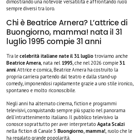
dimostrando una notevole versatilità e affrontando ruoli
sempre diversi tra loro.
Chi è Beatrice Arnera? L’attrice di
Buongiorno, mamma! nata il 31
luglio 1995 compie 31 anni
Tra le
celebrità italiane nate il 31 luglio
troviamo anche
Beatrice Arnera
, nata nel
1995
, che nel 2026 compie
31
anni
. Attrice e comica, Beatrice Arnera ha costruito la
propria carriera partendo dal teatro e dalla stand-up
comedy, imponendosi rapidamente grazie a uno stile ironico,
spontaneo e molto riconoscibile.
Negli anni ha alternato cinema, fiction e programmi
televisivi, conquistando sempre più spazio nel panorama
dell’intrattenimento italiano. Il pubblico televisivo la
conosce soprattutto per aver interpretato
Agata Scalzi
nella fiction di Canale 5
Buongiorno, mamma!
, ruolo che le
ha regalato grande popolarità.