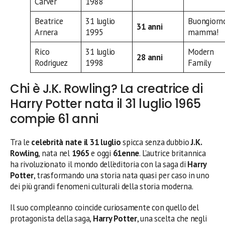
Carver
1988
Beatrice
31 luglio
Buongiorn
31 anni
Arnera
1995
mamma!
Rico
31 luglio
Modern
28 anni
Rodriguez
1998
Family
Chi è J.K. Rowling? La creatrice di
Harry Potter nata il 31 luglio 1965
compie 61 anni
Tra le
celebrità nate il 31 luglio
spicca senza dubbio
J.K.
Rowling
, nata nel
1965
e oggi
61enne
. L’autrice britannica
ha rivoluzionato il mondo dell’editoria con la saga di
Harry
Potter
, trasformando una storia nata quasi per caso in uno
dei più grandi fenomeni culturali della storia moderna.
Il suo compleanno coincide curiosamente con quello del
protagonista della saga,
Harry Potter
, una scelta che negli