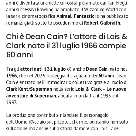
anni è diventata una delle curiosità più amate dai fan. Negli
anni successivi Rowling ha ampliato il Wizarding World con
la serie cinematografica
Animali Fantastici
e ha pubblicato
romanzi gialli sotto lo pseudonimo di
Robert Galbraith
.
Chi è Dean Cain? L’attore di Lois &
Clark nato il 31 luglio 1966 compie
60 anni
Tra gli
attori nati il 31 luglio
c’è anche
Dean Cain
, nato nel
1966
, che nel 2026 festeggia il traguardo dei
60 anni
. Dean
Cain è entrato nell’immaginario collettivo grazie al ruolo di
Clark Kent/Superman
nella serie
Lois & Clark – Le nuove
avventure di Superman
, andata in onda tra il 1993 e il
1997.
La produzione contribuì a rilanciare il personaggio
dell’Uomo d’Acciaio sul piccolo schermo, puntando non solo
sull’azione ma anche sulla storia d’amore con Lois Lane.