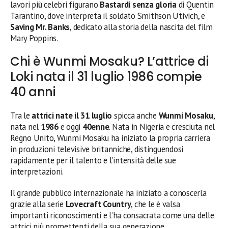
lavori più celebri figurano
Bastardi senza gloria
di Quentin
Tarantino, dove interpreta il soldato Smithson Utivich, e
Saving Mr. Banks
, dedicato alla storia della nascita del film
Mary Poppins.
Chi è Wunmi Mosaku? L’attrice di
Loki nata il 31 luglio 1986 compie
40 anni
Tra le
attrici nate il 31 luglio
spicca anche
Wunmi Mosaku
,
nata nel
1986
e oggi
40enne
. Nata in Nigeria e cresciuta nel
Regno Unito, Wunmi Mosaku ha iniziato la propria carriera
in produzioni televisive britanniche, distinguendosi
rapidamente per il talento e l’intensità delle sue
interpretazioni.
Il grande pubblico internazionale ha iniziato a conoscerla
grazie alla serie
Lovecraft Country
, che le è valsa
importanti riconoscimenti e l’ha consacrata come una delle
attrici più promettenti della sua generazione.