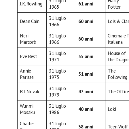
31 luglio
Harry
J.K. Rowling
61 anni
1965
Potter
31 luglio
Dean Cain
60 anni
Lois & Cla
1966
Neri
31 luglio
Cinema e 
60 anni
Marcorè
1966
italiana
31 luglio
House of
Eve Best
55 anni
1971
the Drago
Annie
31 luglio
The
51 anni
Parisse
1975
Following
31 luglio
B.J. Novak
47 anni
The Office
1979
Wunmi
31 luglio
40 anni
Loki
Mosaku
1986
Charlie
31 luglio
38 anni
Teen Wolf