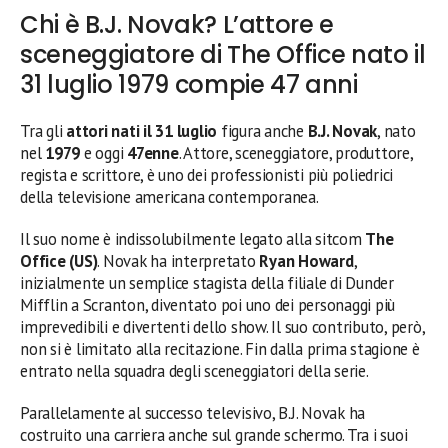
Chi è B.J. Novak? L’attore e
sceneggiatore di The Office nato il
31 luglio 1979 compie 47 anni
Tra gli
attori nati il 31 luglio
figura anche
B.J. Novak
, nato
nel
1979
e oggi
47enne
. Attore, sceneggiatore, produttore,
regista e scrittore, è uno dei professionisti più poliedrici
della televisione americana contemporanea.
Il suo nome è indissolubilmente legato alla sitcom
The
Office (US)
. Novak ha interpretato
Ryan Howard
,
inizialmente un semplice stagista della filiale di Dunder
Mifflin a Scranton, diventato poi uno dei personaggi più
imprevedibili e divertenti dello show. Il suo contributo, però,
non si è limitato alla recitazione. Fin dalla prima stagione è
entrato nella squadra degli sceneggiatori della serie.
Parallelamente al successo televisivo, B.J. Novak ha
costruito una carriera anche sul grande schermo. Tra i suoi