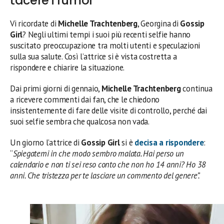
tacere i rumor
Vi ricordate di
Michelle Trachtenberg
, Georgina di
Gossip
Girl
? Negli ultimi tempi i suoi più recenti selfie hanno
suscitato preoccupazione tra molti utenti e speculazioni
sulla sua salute. Così l’attrice si è vista costretta a
rispondere e chiarire la situazione.
Dai primi giorni di gennaio,
Michelle Trachtenberg
continua
a ricevere commenti dai fan, che le chiedono
insistentemente di fare delle visite di controllo, perché dai
suoi selfie sembra che qualcosa non vada.
Un giorno l’attrice di
Gossip Girl
si è
decisa a rispondere
:
“
Spiegatemi in che modo sembro malata. Hai perso un
calendario e non ti sei reso conto che non ho 14 anni? Ho 38
anni. Che tristezza per te lasciare un commento del genere”.