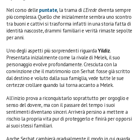
Nel corso delle
puntate
, la trama di
L’Erede
diventa sempre
più complessa. Quello che inizialmente sembra uno scontro
tra buoni e cattivi si trasforma infatti in una storia fatta di
identità nascoste, drammi familiari e verità rimaste sepolte
per anni.
Uno degli aspetti più sorprendenti riguarda
Yildiz
.
Presentata inizialmente come la rivale di Melek, il suo
personaggio evolve profondamente. Cresciuta con la
convinzione che il matrimonio con Serhat fosse già scritto
dal destino e voluto dalla sua famiglia, vede tutte le sue
certezze crollare quando lui torna accanto a Melek.
All’inizio prova a riconquistarlo soprattutto per orgoglio e
senso del dovere, ma con il passare del tempo i suoi
sentimenti diventano sinceri. Arriverà persino a mettere a
rischio la propria vita pur di proteggerlo e finirà per opporsi
ai suoi stessi familiari.
Anche Serhat cambierà gradualmente il modo in cui guarda