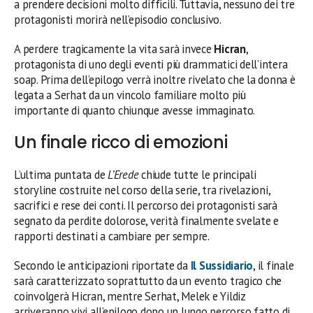
a prendere decisioni molto difficili. Tuttavia, nessuno dei tre
protagonisti morirà nell’episodio conclusivo.
A perdere tragicamente la vita sarà invece
Hicran
,
protagonista di uno degli eventi più drammatici dell’intera
soap. Prima dell’epilogo verrà inoltre rivelato che la donna è
legata a Serhat da un vincolo familiare molto più
importante di quanto chiunque avesse immaginato.
Un finale ricco di emozioni
L’ultima puntata de
L’Erede
chiude tutte le principali
storyline costruite nel corso della serie, tra rivelazioni,
sacrifici e rese dei conti. Il percorso dei protagonisti sarà
segnato da perdite dolorose, verità finalmente svelate e
rapporti destinati a cambiare per sempre.
Secondo le anticipazioni riportate da
Il Sussidiario
, il finale
sarà caratterizzato soprattutto da un evento tragico che
coinvolgerà Hicran, mentre Serhat, Melek e Yildiz
arriveranno vivi all’epilogo dopo un lungo percorso fatto di