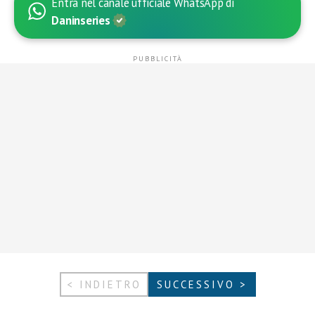
Entra nel canale ufficiale WhatsApp di
Daninseries
< INDIETRO
SUCCESSIVO >