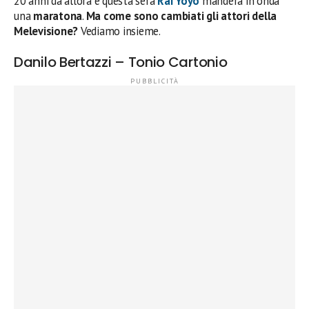
20 anni da allora e questa sera
Rai Yoyo
manderà in onda
una
maratona
.
Ma come sono cambiati gli attori della
Melevisione?
Vediamo insieme.
Danilo Bertazzi – Tonio Cartonio