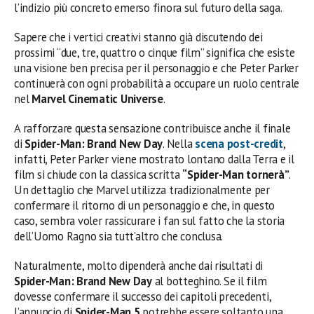
l’indizio più concreto emerso finora sul futuro della saga.
Sapere che i vertici creativi stanno già discutendo dei
prossimi “due, tre, quattro o cinque film” significa che esiste
una visione ben precisa per il personaggio e che Peter Parker
continuerà con ogni probabilità a occupare un ruolo centrale
nel
Marvel Cinematic Universe
.
A rafforzare questa sensazione contribuisce anche il finale
di
Spider-Man: Brand New Day
. Nella
scena post-credit
,
infatti, Peter Parker viene mostrato lontano dalla Terra e il
film si chiude con la classica scritta
“Spider-Man tornerà”
.
Un dettaglio che Marvel utilizza tradizionalmente per
confermare il ritorno di un personaggio e che, in questo
caso, sembra voler rassicurare i fan sul fatto che la storia
dell’Uomo Ragno sia tutt’altro che conclusa.
Naturalmente, molto dipenderà anche dai risultati di
Spider-Man: Brand New Day
al botteghino. Se il film
dovesse confermare il successo dei capitoli precedenti,
l’annuncio di
Spider-Man 5
potrebbe essere soltanto una