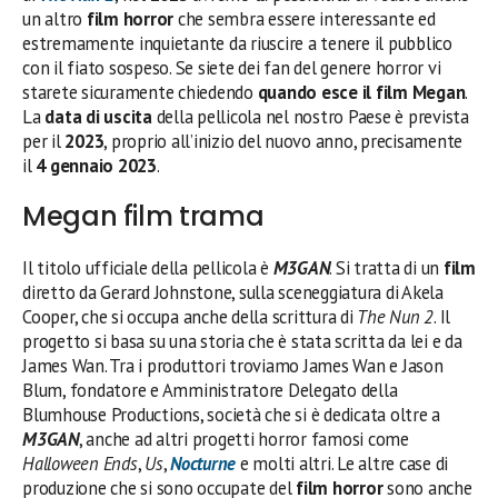
un altro
film horror
che sembra essere interessante ed
estremamente inquietante da riuscire a tenere il pubblico
con il fiato sospeso. Se siete dei fan del genere horror vi
starete sicuramente chiedendo
quando esce il film Megan
.
La
data di uscita
della pellicola nel nostro Paese è prevista
per il
2023
, proprio all’inizio del nuovo anno, precisamente
il
4 gennaio 2023
.
Megan film trama
Il titolo ufficiale della pellicola è
M3GAN
. Si tratta di un
film
diretto da Gerard Johnstone, sulla sceneggiatura di Akela
Cooper, che si occupa anche della scrittura di
The Nun 2
. Il
progetto si basa su una storia che è stata scritta da lei e da
James Wan. Tra i produttori troviamo James Wan e Jason
Blum, fondatore e Amministratore Delegato della
Blumhouse Productions, società che si è dedicata oltre a
M3GAN
, anche ad altri progetti horror famosi come
Halloween Ends
,
Us
,
Nocturne
e molti altri. Le altre case di
produzione che si sono occupate del
film horror
sono anche