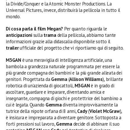
la Divide/Conquer e la Atomic Monster Productions. La
Universal Pictures, invece, distribuirà la pellicola in tutto il
mondo.
Di cosa parla il film Megan?
Per quanto riguarda le
anticipazioni
sulla
trama
della pellicola, abbiamo tante
informazioni grazie alla didascalia disponibile sotto il
trailer
ufficiale del progetto che vi riportiamo qui di seguito.
M3GAN
è una meraviglia di intelligenza artificiale, una
bambola a grandezza naturale programmata per essere la
più grande compagna dei bambini e la più grande alleata dei
genitori. Progettata da
Gemma
(
Allison Williams
), brillante
robotica di un’azienda di giocattoli,
M3GAN
è in grado di
ascoltare, guardare e imparare, diventando amica e
insegnante, compagna di giochi e protettrice del bambino a
cui è legata. Quando
Gemma
diventa improvvisamente la
tutrice della nipote orfana di 8 anni,
Cady
(
Violet McGraw
),
è insicura e impreparata a diventare genitore. Sottoposta a
forti pressioni sul lavoro,
Gemma
decide di abbinare il suo