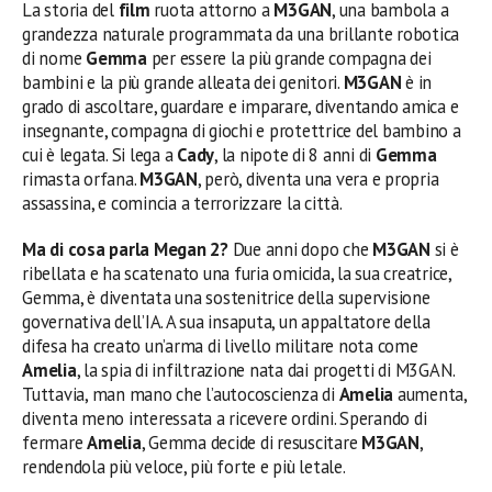
La storia del
film
ruota attorno a
M3GAN
, una bambola a
grandezza naturale programmata da una brillante robotica
di nome
Gemma
per essere la più grande compagna dei
bambini e la più grande alleata dei genitori.
M3GAN
è in
grado di ascoltare, guardare e imparare, diventando amica e
insegnante, compagna di giochi e protettrice del bambino a
cui è legata. Si lega a
Cady
, la nipote di 8 anni di
Gemma
rimasta orfana.
M3GAN
, però, diventa una vera e propria
assassina, e comincia a terrorizzare la città.
Ma di cosa parla Megan 2?
Due anni dopo che
M3GAN
si è
ribellata e ha scatenato una furia omicida, la sua creatrice,
Gemma, è diventata una sostenitrice della supervisione
governativa dell’IA. A sua insaputa, un appaltatore della
difesa ha creato un’arma di livello militare nota come
Amelia
, la spia di infiltrazione nata dai progetti di M3GAN.
Tuttavia, man mano che l’autocoscienza di
Amelia
aumenta,
diventa meno interessata a ricevere ordini. Sperando di
fermare
Amelia
, Gemma decide di resuscitare
M3GAN
,
rendendola più veloce, più forte e più letale.