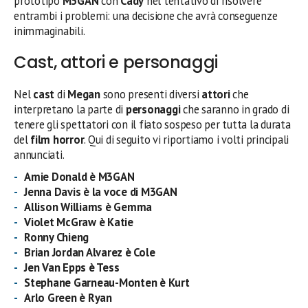
prototipo
M3GAN
con
Cady
nel tentativo di risolvere
entrambi i problemi: una decisione che avrà conseguenze
inimmaginabili.
Cast, attori e personaggi
Nel
cast
di
Megan
sono presenti diversi
attori
che
interpretano la parte di
personaggi
che saranno in grado di
tenere gli spettatori con il fiato sospeso per tutta la durata
del
film horror
. Qui di seguito vi riportiamo i volti principali
annunciati.
Amie Donald è M3GAN
Jenna Davis è la voce di M3GAN
Allison Williams è Gemma
Violet McGraw è Katie
Ronny Chieng
Brian Jordan Alvarez è Cole
Jen Van Epps è Tess
Stephane Garneau-Monten è Kurt
Arlo Green è Ryan