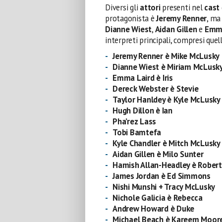
Diversi gli
attori
presenti nel
cast
protagonista è
Jeremy Renner
, ma
Dianne Wiest
,
Aidan Gillen
e
Emma
interpreti principali, compresi quell
Jeremy Renner è Mike McLusky
Dianne Wiest è Miriam McLusk
Emma Laird è Iris
Dereck Webster è Stevie
Taylor Hanldey è Kyle McLusky
Hugh Dillon è Ian
Pha’rez Lass
Tobi Bamtefa
Kyle Chandler è Mitch McLusky
Aidan Gillen è Milo Sunter
Hamish Allan-Headley è Robert
James Jordan è Ed Simmons
Nishi Munshi + Tracy McLusky
Nichole Galicia è Rebecca
Andrew Howard è Duke
Michael Beach è Kareem Moor