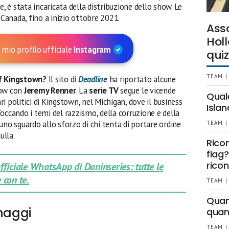
ce, è stata incaricata della distribuzione dello show. Le
 Canada, fino a inizio ottobre 2021.
Ass
Holl
 mio profilo ufficiale
Instagram
quiz
TEAM |
of Kingstown?
Il sito di
Deadline
ha riportato alcune
how con
Jeremy Renner
. La
serie TV
segue le vicende
Qual
ri politici di Kingstown, nel Michigan, dove il business
Islan
. Toccando i temi del razzismo, della corruzione e della
uno sguardo allo sforzo di chi tenta di portare ordine
TEAM |
ulla.
Rico
flag?
ricon
 ufficiale WhatsApp di Daninseries: tutte le
 con te.
TEAM |
Quant
onaggi
quan
TEAM |