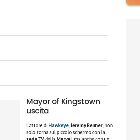
Mayor of Kingstown
uscita
L’attore di
Hawkeye
,
Jeremy Renner
, non
solo torna sul piccolo schermo con la
serie TV
della
Marvel
, ma anche con un