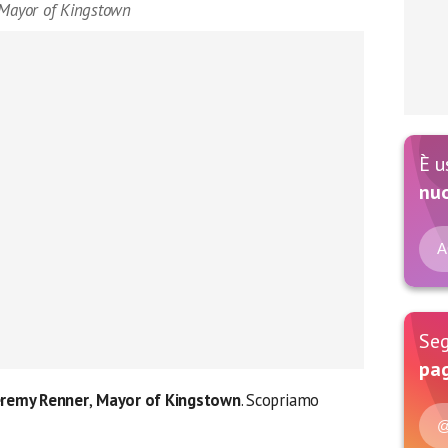
 Mayor of Kingstown
È u
nu
A
Seg
pag
remy Renner
,
Mayor of Kingstown
. Scopriamo
@