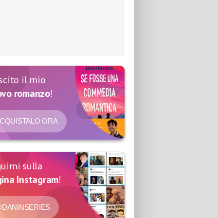
scito il mio
ovo romanzo
!
CQUISTALO ORA
uimi sulla
ina Instagram
!
DANINSERIES