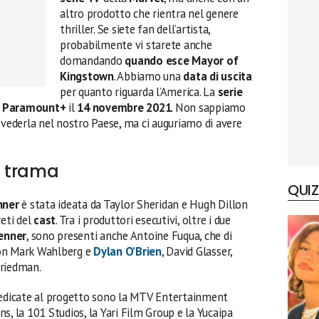
altro prodotto che rientra nel genere
thriller. Se siete fan dell’artista,
probabilmente vi starete anche
domandando
quando esce Mayor of
Kingstown
. Abbiamo una
data di uscita
per quanto riguarda l’America. La
serie
u
Paramount+
il
14 novembre 2021
. Non sappiamo
 vederla nel nostro Paese, ma ci auguriamo di avere
n trama
QUIZ
nner
è stata ideata da Taylor Sheridan e Hugh Dillon
reti del
cast
. Tra i produttori esecutivi, oltre i due
enner
, sono presenti anche Antoine Fuqua, che di
n Mark Wahlberg e
Dylan O’Brien
, David Glasser,
Friedman.
 dedicate al progetto sono la MTV Entertainment
s, la 101 Studios, la Yari Film Group e la Yucaipa