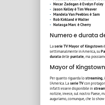
Necar Zadegan è Evelyn Foley
Jason Kelley è Tim Weaver
Mandela Van Peebles è Sam
Rob Kirkland è Walter
Natasga Marc è Cherry
Numero e durata de
La
serie TV Mayor of Kingstown
è
settimanalmente in America, su
P
durata
delle
puntate
, ma possiamo
Mayor of Kingstown
Per quanto riguarda lo
streaming
,
l’America. La
serie TV
con protago
infatti essere disponibile in
strea
notizie, invece, sul nostro Paese,
auguriamo, comunque, che lo show r