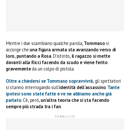
Mentre i due scambiano qualche parola,
Tommaso
si
accorge che
una figura armata sta avanzando verso di
loro, puntando a Rosa
. D’istinto,
il ragazzo si mette
davanti alla Ricci facendo da scudo e viene ferito
gravemente
da un colpo di pistola.
Oltre a chiedersi se
Tommaso
sopravvivrà
, gli spettatori
si stanno interrogando sull’
identità dell’assassino
.
Tante
ipotesi sono state fatte e ve ne abbiamo anche già
parlato
. C’è, però,
un’altra teoria che si sta facendo
sempre più strada tra i fan
.