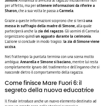
Simone
. Annarella si avvicina al ragazzo inizialmente non
per affetto, ma per
ottenere informazioni da riferire a
Sharon
, che a sua volta le passa a
Carmela
.
Grazie a queste informazioni scoprono che si terrà
una
messa in suffragio della madre di Simone
, alla quale
parteciperà anche la
zia del ragazzo
. Gli uomini di Carmela
organizzano quindi
un agguato durante la cerimonia
.
L’azione si conclude in modo tragico:
la zia di Simone viene
uccisa
.
Nel frattempo la puntata termina con una scena molto
ambigua:
Annarella e Simone si baciano
, mentre lui resta
completamente ignaro del tradimento e dell’inganno che si
nasconde dietro il comportamento della ragazza.
Come finisce Mare Fuori 6: il
segreto della nuova educatrice
Il finale introduce anche un nuovo elemento destinato ad