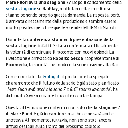
Mare Fuori avrà una stagione 7?
Dopo il caricamento della
sesta stagione
su
RaiPlay
, molti fan della serie Rai si
stanno ponendo proprio questa domanda. La risposta, però,
è arrivata direttamente dalla produzione e sembra essere
molto positiva per chi segue le vicende dell’IPM di Napoli.
Durante la
conferenza stampa di presentazione della
sesta stagione
, infatti, è stata confermata ufficialmente
la volontà di continuare il racconto con nuovi episodi. La
rivelazione è arrivata da
Roberto Sessa
, rappresentante di
Picomedia
, la società che produce la serie insieme alla Rai.
Come riportato da
tvblog.it
, il produttore ha spiegato
chiaramente che il futuro della serie è già stato pianificato.
“
Mare Fuori avrà anche la serie 7 e 8. Ci stiamo lavorando
“, ha
dichiarato
Sessa
durante l’incontro con la stampa.
Questa affermazione conferma non solo che
la stagione 7
di Mare Fuori è già in cantiere
, ma che ce ne sarà anche
un’ottava. Al momento, tuttavia, non sono stati ancora
diffusi dettagli sulla trama del prossimo capitolo.