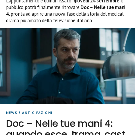
L’appuntamento è quindi fissato:
giovedì 24 settembre
il
pubblico potrà finalmente ritrovare
Doc – Nelle tue mani
4
, pronta ad aprire una nuova fase della storia del medical
drama più amato della televisione italiana.
NEWS E ANTICIPAZIONI
Doc – Nelle tue mani 4:
quando esce, trama, cast,