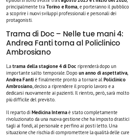
episodi si sono svolte tra
l’agosto 2025 e l’inizio del 2026
,
principalmente tra
Torino e Roma
, e porteranno il pubblico
a scoprire i nuovi sviluppi professionali e personali dei
protagonisti.
Trama di Doc – Nelle tue mani 4:
Andrea Fanti torna al Policlinico
Ambrosiano
La
trama della stagione 4 di Doc
riprenderà dopo un
importante salto temporale. Dopo
un anno di aspettativa
,
Andrea Fanti
è finalmente pronto a tornare al
Policlinico
Ambrosiano
, deciso a riprendere il proprio lavoro e a
dedicarsi nuovamente ai pazienti. Il rientro, però, sarà molto
più difficile del previsto.
Il reparto di
Medicina Interna
è stato completamente
rivoluzionato da una nuova gestione che ha imposto drastici
tagli ai fondi, al personale e perfino ai posti letto. Una
situazione che rischia di compromettere la qualità delle cure