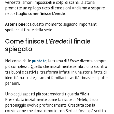
vendette, amori impossibili e colpi di scena, la storia
promette un epilogo ricco di emozioni. Andiamo a scoprire
nel dettaglio
come finisce L’erede
.
Attenzione:
da questo momento seguono importanti
spoiler sul finale della serie.
Come finisce
L’Erede
: il finale
spiegato
Nel corso delle
puntate
, la trama di
L’Erede
diventa sempre
più complessa. Quello che inizialmente sembra uno scontro
tra buoni e cattivi si trasforma infatti in una storia fatta di
identità nascoste, drammi familiari e verità rimaste sepolte
per anni.
Uno degli aspetti più sorprendenti riguarda
Yildiz
.
Presentata inizialmente come la rivale di Melek, il suo
personaggio evolve profondamente. Cresciuta con la
convinzione che il matrimonio con Serhat fosse già scritto