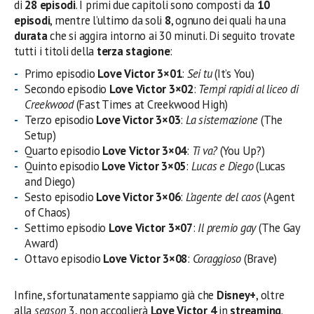
di
28 episodi
. I primi due capitoli sono composti da
10
episodi
, mentre l’ultimo da soli
8
, ognuno dei quali ha una
durata
che si aggira intorno ai 30 minuti. Di seguito trovate
tutti i titoli della
terza stagione
:
Primo episodio
Love Victor 3×01
:
Sei tu
(It’s You)
Secondo episodio
Love Victor 3×02
:
Tempi rapidi al liceo di
Creekwood
(Fast Times at Creekwood High)
Terzo episodio
Love Victor 3×03
:
La sistemazione
(The
Setup)
Quarto episodio
Love Victor 3×04
:
Ti va?
(You Up?)
Quinto episodio
Love Victor 3×05
:
Lucas e Diego
(Lucas
and Diego)
Sesto episodio
Love Victor 3×06
:
L’agente del caos
(Agent
of Chaos)
Settimo episodio
Love Victor 3×07
:
Il premio gay
(The Gay
Award)
Ottavo episodio
Love Victor 3×08
:
Coraggioso
(Brave)
Infine, sfortunatamente sappiamo già che
Disney+
, oltre
alla
season
3, non accoglierà
Love Victor 4
in
streaming
.