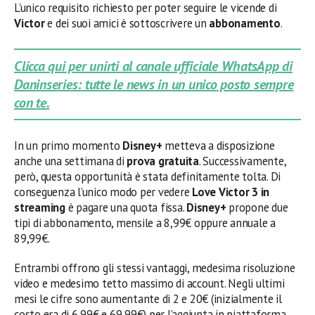
L’unico requisito richiesto per poter seguire le vicende di
Victor
e dei suoi amici è sottoscrivere un
abbonamento
.
Clicca qui per unirti al canale ufficiale WhatsApp di
Daninseries: tutte le news in un unico posto sempre
con te.
In un primo momento
Disney+
metteva a disposizione
anche una settimana di
prova gratuita
. Successivamente,
però, questa opportunità è stata definitamente tolta. Di
conseguenza l’unico modo per vedere
Love Victor 3 in
streaming
è pagare una quota fissa.
Disney+
propone due
tipi di abbonamento, mensile a 8,99€ oppure annuale a
89,99€.
Entrambi offrono gli stessi vantaggi, medesima risoluzione
video e medesimo tetto massimo di account. Negli ultimi
mesi le cifre sono aumentante di 2 e 20€ (inizialmente il
costo era di 6,99€ e 69,99€) per l’aggiunta in piattaforma