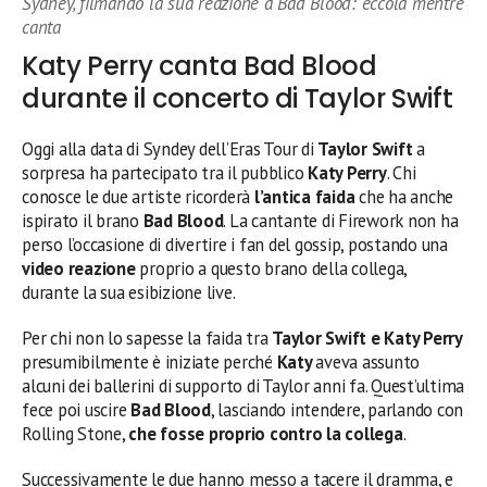
Sydney, filmando la sua reazione a Bad Blood: eccola mentre
canta
Katy Perry canta Bad Blood
durante il concerto di Taylor Swift
Oggi alla data di Syndey dell’Eras Tour di
Taylor Swift
a
sorpresa ha partecipato tra il pubblico
Katy Perry
. Chi
conosce le due artiste ricorderà
l’antica faida
che ha anche
ispirato il brano
Bad Blood
. La cantante di Firework non ha
perso l’occasione di divertire i fan del gossip, postando una
video reazione
proprio a questo brano della collega,
durante la sua esibizione live.
Per chi non lo sapesse la faida tra
Taylor Swift e Katy Perry
presumibilmente è iniziate perché
Katy
aveva assunto
alcuni dei ballerini di supporto di Taylor anni fa. Quest’ultima
fece poi uscire
Bad Blood
, lasciando intendere, parlando con
Rolling Stone,
che fosse proprio contro la collega
.
Successivamente le due hanno messo a tacere il dramma, e