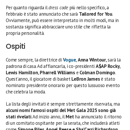
Per quanto riguarda il
dress code
più nello specifico, a
febbraio è stato annunciato che sarà
Tailored for You
.
Ovviamente, può essere interpretato in molti modi, ma in
sostanza significa abbracciare uno stile che rifletta la
propria personalità.
Ospiti
Come sempre, la direttrice di
Vogue
,
Anna Wintour
, sarà la
padrona di casa. Ad affiancarla, i co-presidenti
A$AP Rocky
,
Lewis Hamilton
,
Pharrell Williams
e
Colman Domingo
.
Quest’anno, il giocatore di basket
LeBron James
è stato
nominato presidente onorario per questo lussuoso evento
che celebra la moda.
La lista degli invitati è sempre strettamente riservata, ma
alcuni nomi famosi ospiti del Met Gala 2025 sono già
stati rivelati
. Ad inizio anno, il
Met
ha annunciato il ritorno
di un comitato ospitante per la serata, che includerà atleti
come
Simone Biles, Angel Reese e Sha’Carri Richardson
.