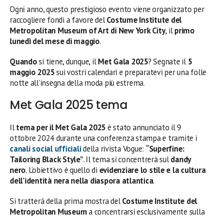
Ogni anno, questo prestigioso evento viene organizzato per
raccogliere fondi a favore del
Costume Institute del
Metropolitan Museum of Art di New York City
, il
primo
lunedì del mese di maggio
.
Quando
si tiene, dunque, il
Met Gala 2025
? Segnate il
5
maggio 2025
sui vostri calendari e preparatevi per una folle
notte all’insegna della moda più estrema.
Met Gala 2025 tema
Il
tema per il Met Gala 2025
è stato annunciato il 9
ottobre 2024 durante una conferenza stampa e tramite i
canali social ufficiali
della rivista Vogue:
“Superfine:
Tailoring Black Style”
. Il tema si concentrerà sul
dandy
nero
. L’obiettivo è quello di
evidenziare lo stile e la cultura
dell’identità nera nella diaspora atlantica
.
Si tratterà della prima mostra del
Costume Institute del
Metropolitan Museum
a concentrarsi esclusivamente sulla