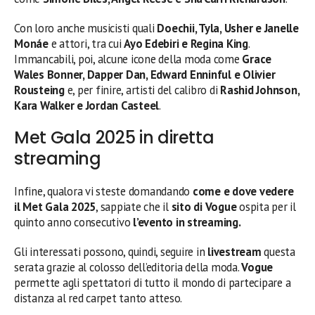
Con loro anche musicisti quali
Doechii, Tyla, Usher e Janelle
Monáe
e attori, tra cui
Ayo Edebiri e Regina King
.
Immancabili, poi, alcune icone della moda come
Grace
Wales Bonner, Dapper Dan, Edward Enninful e Olivier
Rousteing
e, per finire, artisti del calibro di
Rashid Johnson,
Kara Walker e Jordan Casteel
.
Met Gala 2025 in diretta
streaming
Infine, qualora vi steste domandando
come e dove vedere
il Met Gala 2025
, sappiate che il
sito di Vogue
ospita per il
quinto anno consecutivo
l’evento in streaming.
Gli interessati possono, quindi, seguire in
livestream
questa
serata grazie al colosso dell’editoria della moda.
Vogue
permette agli spettatori di tutto il mondo di partecipare a
distanza al red carpet tanto atteso.