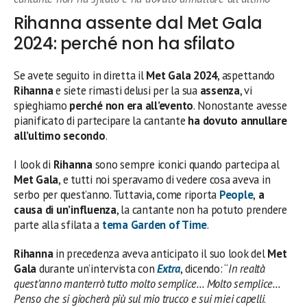
Rihanna assente dal Met Gala
2024: perché non ha sfilato
Se avete seguito in diretta il
Met Gala 2024
, aspettando
Rihanna
e siete rimasti delusi per la sua
assenza
, vi
spieghiamo
perché non era all’evento
. Nonostante avesse
pianificato di partecipare la cantante
ha dovuto annullare
all’ultimo secondo
.
I look di
Rihanna
sono sempre iconici quando partecipa al
Met Gala
, e tutti noi speravamo di vedere cosa aveva in
serbo per quest’anno. Tuttavia, come riporta
People
,
a
causa di un’influenza
, la cantante non ha potuto prendere
parte alla sfilata a
tema Garden of Time
.
Rihanna
in precedenza aveva anticipato il suo look del
Met
Gala
durante un’intervista con
Extra
, dicendo: “
In realtà
quest’anno manterrò tutto molto semplice… Molto semplice…
Penso che si giocherà più sul mio trucco e sui miei capelli
.