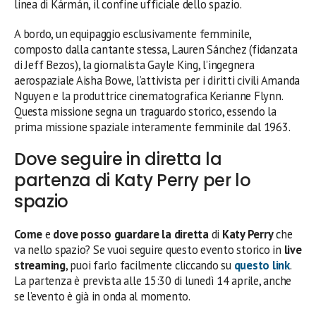
linea di Kármán, il confine ufficiale dello spazio.
A bordo, un equipaggio esclusivamente femminile,
composto dalla cantante stessa, Lauren Sánchez (fidanzata
di Jeff Bezos), la giornalista Gayle King, l’ingegnera
aerospaziale Aisha Bowe, l’attivista per i diritti civili Amanda
Nguyen e la produttrice cinematografica Kerianne Flynn.
Questa missione segna un traguardo storico, essendo la
prima missione spaziale interamente femminile dal 1963.
Dove seguire in diretta la
partenza di Katy Perry per lo
spazio
Come
e
dove posso guardare la diretta
di
Katy Perry
che
va nello spazio? Se vuoi seguire questo evento storico in
live
streaming
, puoi farlo facilmente cliccando su
questo link
.
La partenza è prevista alle 15:30 di lunedì 14 aprile, anche
se l’evento è già in onda al momento.