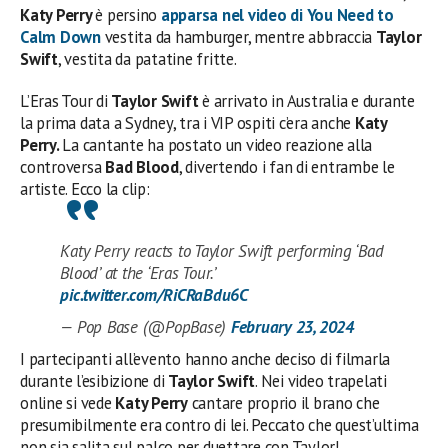
Katy Perry
è persino
apparsa nel video di You Need to
Calm Down
vestita da hamburger, mentre abbraccia
Taylor
Swift
, vestita da patatine fritte.
L’Eras Tour di
Taylor Swift
è arrivato in Australia e durante
la prima data a Sydney, tra i VIP ospiti c’era anche
Katy
Perry.
La cantante ha postato un video reazione alla
controversa
Bad Blood
, divertendo i fan di entrambe le
artiste. Ecco la clip:
Katy Perry reacts to Taylor Swift performing ‘Bad
Blood’ at the ‘Eras Tour.’
pic.twitter.com/RiCRaBdu6C
— Pop Base (@PopBase)
February 23, 2024
I partecipanti all’evento hanno anche deciso di filmarla
durante l’esibizione di
Taylor Swift
. Nei video trapelati
online si vede
Katy Perry
cantare proprio il brano che
presumibilmente era contro di lei. Peccato che quest’ultima
non sia salita sul palco per duettare con Taylor!