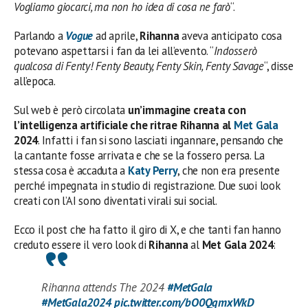
Vogliamo giocarci, ma non ho idea di cosa ne farò
“.
Parlando a
Vogue
ad aprile,
Rihanna
aveva anticipato cosa
potevano aspettarsi i fan da lei all’evento. “
Indosserò
qualcosa di Fenty! Fenty Beauty, Fenty Skin, Fenty Savage
“, disse
all’epoca.
Sul web è però circolata
un’immagine creata con
l’intelligenza artificiale che ritrae Rihanna al
Met Gala
2024
. Infatti i fan si sono lasciati ingannare, pensando che
la cantante fosse arrivata e che se la fossero persa. La
stessa cosa è accaduta a
Katy Perry
, che non era presente
perché impegnata in studio di registrazione. Due suoi look
creati con l’AI sono diventati virali sui social.
Ecco il post che ha fatto il giro di X, e che tanti fan hanno
creduto essere il vero look di
Rihanna
al
Met Gala 2024
:
Rihanna attends The 2024
#MetGala
#MetGala2024
pic.twitter.com/bO0QqmxWkD