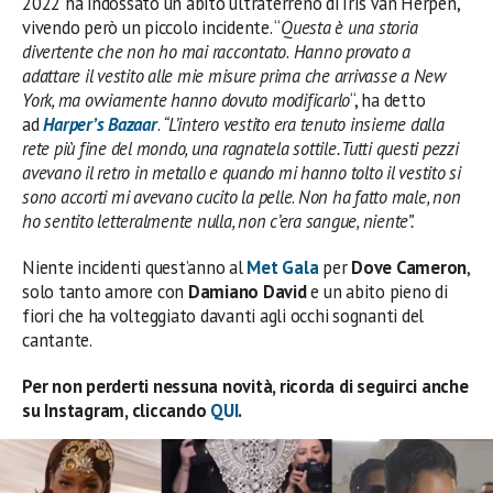
2022 ha indossato un abito ultraterreno di Iris Van Herpen,
vivendo però un piccolo incidente. “
Questa è una storia
divertente che non ho mai raccontato
.
Hanno provato a
adattare il vestito alle mie misure prima che arrivasse a New
York, ma ovviamente hanno dovuto modificarlo
“, ha detto
ad
Harper’s Bazaar
.
“L’intero vestito era tenuto insieme dalla
rete più fine del mondo, una ragnatela sottile. Tutti questi pezzi
avevano il retro in metallo
e quando mi hanno tolto il vestito si
sono accorti mi avevano cucito la pelle
.
Non ha fatto male, non
ho sentito letteralmente nulla, non c’era sangue, niente”.
Niente incidenti quest’anno al
Met Gala
per
Dove Cameron
,
solo tanto amore con
Damiano David
e un abito pieno di
fiori che ha volteggiato davanti agli occhi sognanti del
cantante.
Per non perderti nessuna novità, ricorda di seguirci anche
su Instagram, cliccando
QUI
.