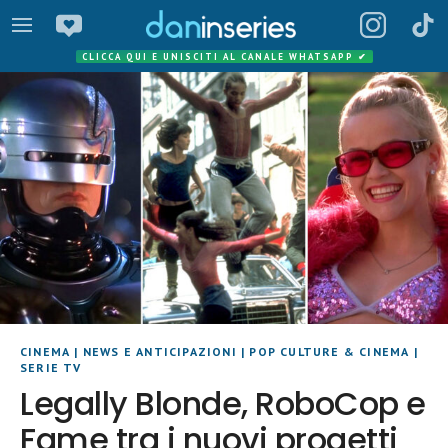
CLICCA QUI E UNISCITI AL CANALE WHATSAPP
✔
CINEMA
|
NEWS E ANTICIPAZIONI
|
POP CULTURE & CINEMA
|
SERIE TV
Legally Blonde, RoboCop e
Fame tra i nuovi progetti