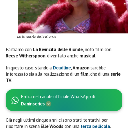
La Rivincita delle Bionde
Partiamo con
La Rivincita delle Bionde
, noto film con
Reese Witherspoon
, diventato anche
musical
.
In questo caso, stando a
Deadline
,
Amazon
sarebbe
interessato sia alla realizzazione di un
film
, che di una
serie
TV
.
Entra nel canale ufficiale WhatsApp di
Daninseries
Già negli ultimi cinque anni ci sono stati tentativi per
riportare in scena
Elle
Woods
con una
terza pellicola
.