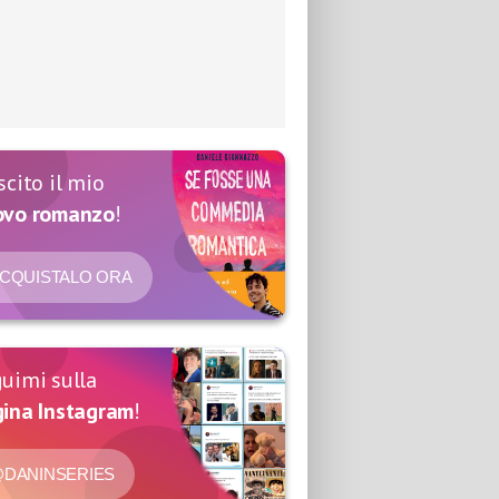
scito il mio
ovo romanzo
!
CQUISTALO ORA
uimi sulla
ina Instagram
!
DANINSERIES