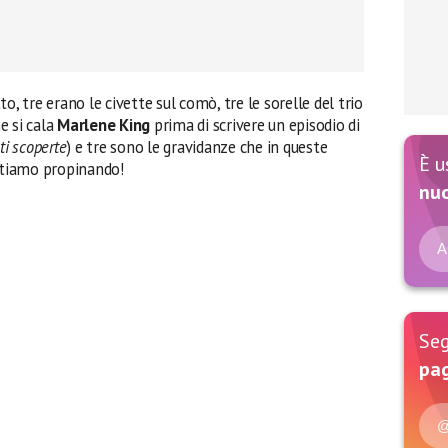
o, tre erano le civette sul comò, tre le sorelle del trio
he si cala
Marlene King
prima di scrivere un episodio di
nti scoperte
) e tre sono le gravidanze che in queste
È u
 stiamo propinando!
nu
A
Seg
pag
@