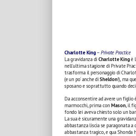
Charlotte King
–
Private Practice
La gravidanza di
Charlotte King
è 
nell’ultima stagione di Private Prac
trasforma il personaggio di Charlo
(e un po’ anche di
Sheldon
!), ma q
sposano e soprattutto quando decid
Da acconsentire ad avere un figlio 
marmocchi, prima con
Mason
, il 
fondo lei aveva chiesto solo un b
La sua è sicuramente una gravidanza
abbastanza liscia se paragonata a 
abbastanza tragico, e qua Shonda h