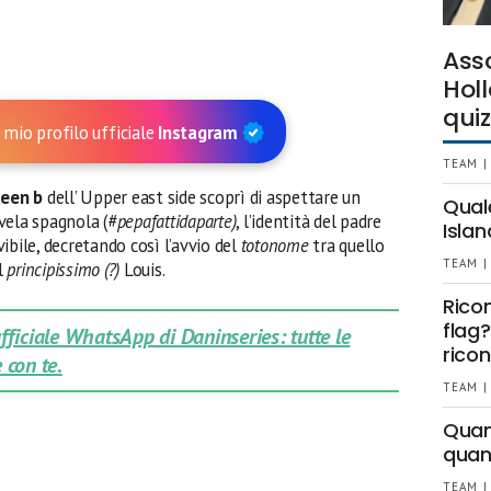
Ass
Holl
quiz
 mio profilo ufficiale
Instagram
TEAM |
een b
dell’ Upper east side scoprì di aspettare un
Qual
vela spagnola (
#pepafattidaparte)
, l’identità del padre
Islan
ibile, decretando così l’avvio del
totonome
tra quello
TEAM |
l
principissimo (?)
Louis.
Rico
flag?
 ufficiale WhatsApp di Daninseries: tutte le
ricon
 con te.
TEAM |
Quant
quan
TEAM |