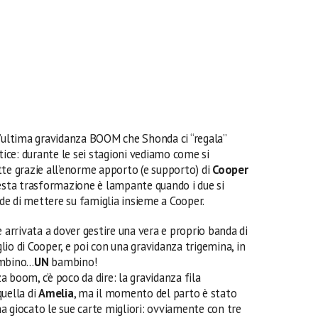
l’ultima gravidanza BOOM che Shonda ci “regala”
tice: durante le sei stagioni vediamo come si
tte grazie all’enorme apporto (e supporto) di
Cooper
uesta trasformazione è lampante quando i due si
e di mettere su famiglia insieme a Cooper.
è arrivata a dover gestire una vera e proprio banda di
figlio di Cooper, e poi con una gravidanza trigemina, in
ambino…
UN
bambino!
 boom, c’è poco da dire: la gravidanza fila
quella di
Amelia
, ma il momento del parto è stato
a giocato le sue carte migliori: ovviamente con tre