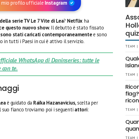
 mio profilo ufficiale
Instagram
Ass
della serie TV Le 7 Vite di Lea
?
Netflix
ha
Holl
ce questo nuovo show
. Il debutto è stato fissato
quiz
di sono stati caricati contemporaneamente
e sono
 in tutti i Paesi in cui è attivo il servizio.
TEAM |
Qual
 ufficiale WhatsApp di Daninseries: tutte le
Islan
 con te.
TEAM |
Rico
onaggi
flag?
ricon
 Lea
è guidato da
Raïka Hazanavicius
, scelta per
Al suo fianco troviamo poi i seguenti
attori
:
TEAM |
Quant
quan
TEAM |