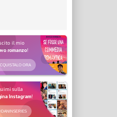
scito il mio
ovo romanzo
!
CQUISTALO ORA
uimi sulla
ina Instagram
!
DANINSERIES