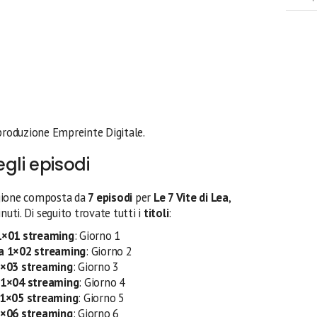
produzione Empreinte Digitale.
gli episodi
gione composta da
7 episodi
per
Le 7 Vite di Lea
,
nuti. Di seguito trovate tutti i
titoli
:
 1×01 streaming
: Giorno 1
ea 1×02 streaming
: Giorno 2
 1×03 streaming
: Giorno 3
a 1×04 streaming
: Giorno 4
a 1×05 streaming
: Giorno 5
 1×06 streaming
: Giorno 6