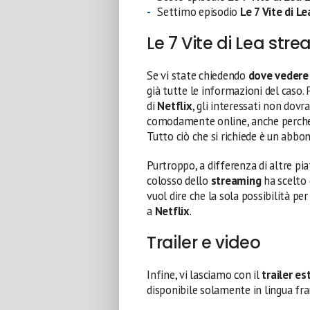
Settimo episodio
Le 7 Vite di L
Le 7 Vite di Lea str
Se vi state chiedendo
dove vedere 
già tutte le informazioni del caso.
di
Netflix
, gli interessati non dovr
comodamente online, anche perché ta
Tutto ciò che si richiede è un abbo
Purtroppo, a differenza di altre 
colosso dello
streaming
ha scelto d
vuol dire che la sola possibilità pe
a
Netflix
.
Trailer e video
Infine, vi lasciamo con il
trailer es
disponibile solamente in lingua fra