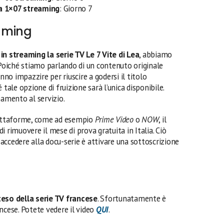
ea 1×07 streaming
: Giorno 7
eaming
in streaming la serie TV Le 7 Vite di Lea
, abbiamo
 Poiché stiamo parlando di un contenuto originale
anno impazzire per riuscire a godersi il titolo
le opzione di fruizione sarà l’unica disponibile.
namento al servizio.
piattaforme, come ad esempio
Prime Video
o
NOW
, il
i rimuovere il mese di prova gratuita in Italia. Ciò
r accedere alla docu-serie è attivare una sottoscrizione
teso della serie TV francese
. Sfortunatamente è
ncese. Potete vedere il video
QUI
.