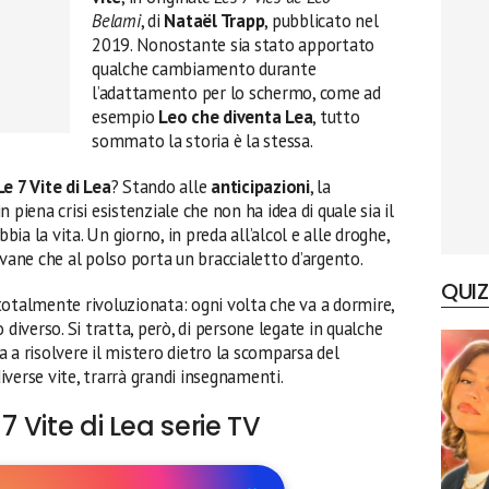
Belami
, di
Nataël Trapp
, pubblicato nel
2019. Nonostante sia stato apportato
qualche cambiamento durante
l’adattamento per lo schermo, come ad
esempio
Leo che diventa Lea
, tutto
sommato la storia è la stessa.
e 7 Vite di Lea
? Stando alle
anticipazioni
, la
 piena crisi esistenziale che non ha idea di quale sia il
a la vita. Un giorno, in preda all’alcol e alle droghe,
ovane che al polso porta un braccialetto d’argento.
QUIZ
otalmente rivoluzionata: ogni volta che va a dormire,
 diverso. Si tratta, però, di persone legate in qualche
 a risolvere il mistero dietro la scomparsa del
verse vite, trarrà grandi insegnamenti.
7 Vite di Lea serie TV