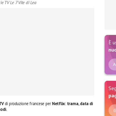
ie TV Le 7 Vite di Lea
È u
nu
A
Seg
pag
TV
di produzione francese per
Netflix
:
trama
,
data di
sodi
.
@