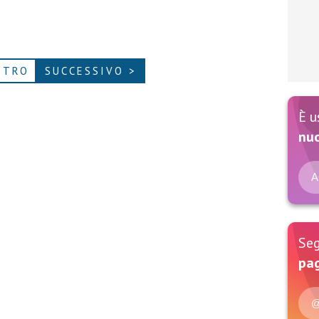
ETRO
SUCCESSIVO >
È u
nu
A
Seg
pag
@