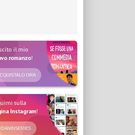
scito il mio
ovo romanzo
!
CQUISTALO ORA
uimi sulla
ina Instagram
!
DANINSERIES