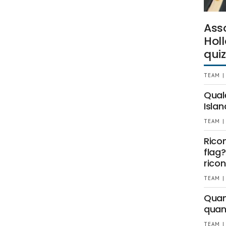
Ass
Holl
quiz
TEAM |
Qual
Islan
TEAM |
Rico
flag?
ricon
TEAM |
Quant
quan
TEAM |