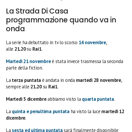
La Strada Di Casa
programmazione quando va in
onda
La serie ha debuttato in tv lo scorso
14 novembre
,
alle
21.20
su
Rai1
.
Martedì 21 novembre
è stata invece trasmessa la seconda
parte della fiction.
La
terza puntata
è andata in onda
martedì 28 novembre
,
sempre alle
21.20
su
Rai1
.
Martedì 5 dicembre
abbiamo visto la
quarta puntata
.
La
quinta e penultima puntata
ha visto la luce
martedì 12
dicembre
.
La
sesta ed ultima puntata
sarà finalmente disponibile