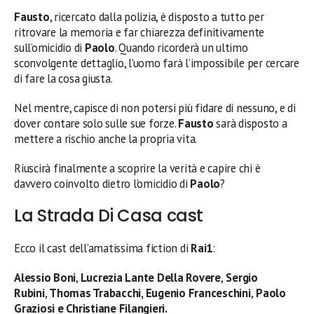
Fausto
, ricercato dalla polizia, è disposto a tutto per
ritrovare la memoria e far chiarezza definitivamente
sull’omicidio di
Paolo
. Quando ricorderà un ultimo
sconvolgente dettaglio, l’uomo farà l’impossibile per cercare
di fare la cosa giusta.
Nel mentre, capisce di non potersi più fidare di nessuno, e di
dover contare solo sulle sue forze.
Fausto
sarà disposto a
mettere a rischio anche la propria vita.
Riuscirà finalmente a scoprire la verità e capire chi è
davvero coinvolto dietro l’omicidio di
Paolo
?
La Strada Di Casa cast
Ecco il cast dell’amatissima fiction di
Rai1
:
Alessio Boni
,
Lucrezia Lante Della Rovere
,
Sergio
Rubini
,
Thomas Trabacchi, Eugenio Franceschini
,
Paolo
Graziosi e Christiane Filangieri.