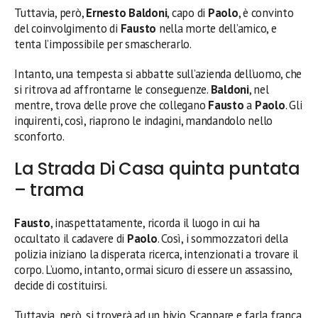
Tuttavia, però,
Ernesto Baldoni
, capo di
Paolo
, è convinto
del coinvolgimento di
Fausto
nella morte dell’amico, e
tenta l’impossibile per smascherarlo.
Intanto, una tempesta si abbatte sull’azienda dell’uomo, che
si ritrova ad affrontarne le conseguenze.
Baldoni
, nel
mentre, trova delle prove che collegano
Fausto
a
Paolo
. Gli
inquirenti, così, riaprono le indagini, mandandolo nello
sconforto.
La Strada Di Casa quinta puntata
– trama
Fausto
, inaspettatamente, ricorda il luogo in cui ha
occultato il cadavere di
Paolo
. Così, i sommozzatori della
polizia iniziano la disperata ricerca, intenzionati a trovare il
corpo. L’uomo, intanto, ormai sicuro di essere un assassino,
decide di costituirsi.
Tuttavia, però, si troverà ad un bivio. Scappare e farla franca,