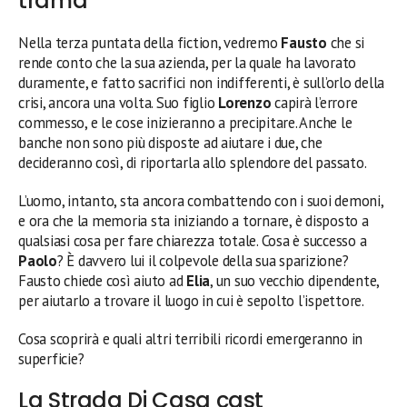
trama
Nella terza puntata della fiction, vedremo
Fausto
che si
rende conto che la sua azienda, per la quale ha lavorato
duramente, e fatto sacrifici non indifferenti, è sull’orlo della
crisi, ancora una volta. Suo figlio
Lorenzo
capirà l’errore
commesso, e le cose inizieranno a precipitare. Anche le
banche non sono più disposte ad aiutare i due, che
decideranno così, di riportarla allo splendore del passato.
L’uomo, intanto, sta ancora combattendo con i suoi demoni,
e ora che la memoria sta iniziando a tornare, è disposto a
qualsiasi cosa per fare chiarezza totale. Cosa è successo a
Paolo
? È davvero lui il colpevole della sua sparizione?
Fausto chiede così aiuto ad
Elia
, un suo vecchio dipendente,
per aiutarlo a trovare il luogo in cui è sepolto l’ispettore.
Cosa scoprirà e quali altri terribili ricordi emergeranno in
superficie?
La Strada Di Casa cast