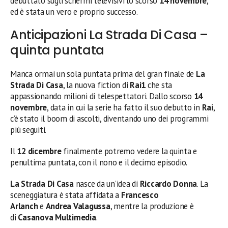
debuttato sugli schermi televisivi lo scorso
14 novembre
,
ed è stata un vero e proprio successo.
Anticipazioni La Strada Di Casa –
quinta puntata
Manca ormai un sola puntata prima del gran finale de
La
Strada Di Casa
, la nuova fiction di
Rai1
che sta
appassionando milioni di telespettatori. Dallo scorso
14
novembre
, data in cui la serie ha fatto il suo debutto in
Rai
,
c’è stato il boom di ascolti, diventando uno dei programmi
più seguiti.
Il
12 dicembre
finalmente potremo vedere la quinta e
penultima puntata, con il nono e il decimo episodio.
La Strada Di Casa
nasce da un’idea di
Riccardo Donna
. La
sceneggiatura è stata affidata a
Francesco
Arlanch
e
Andrea Valagussa
, mentre la produzione è
di
Casanova Multimedia
.