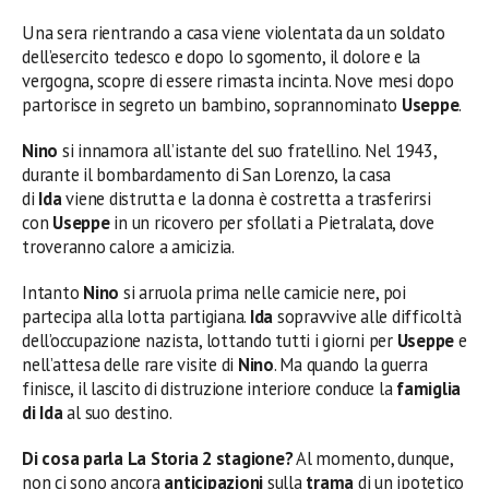
Una sera rientrando a casa viene violentata da un soldato
dell’esercito tedesco e dopo lo sgomento, il dolore e la
vergogna, scopre di essere rimasta incinta. Nove mesi dopo
partorisce in segreto un bambino, soprannominato
Useppe
.
Nino
si innamora all’istante del suo fratellino. Nel 1943,
durante il bombardamento di San Lorenzo, la casa
di
Ida
viene distrutta e la donna è costretta a trasferirsi
con
Useppe
in un ricovero per sfollati a Pietralata, dove
troveranno calore a amicizia.
Intanto
Nino
si arruola prima nelle camicie nere, poi
partecipa alla lotta partigiana.
Ida
sopravvive alle difficoltà
dell’occupazione nazista, lottando tutti i giorni per
Useppe
e
nell’attesa delle rare visite di
Nino
. Ma quando la guerra
finisce, il lascito di distruzione interiore conduce la
famiglia
di Ida
al suo destino.
Di cosa parla La Storia 2 stagione?
Al momento, dunque,
non ci sono ancora
anticipazioni
sulla
trama
di un ipotetico