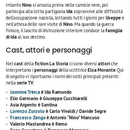
Intanto
Nino
si arruola prima nelle camicie nere, poi
partecipa alla lotta partigiana.
Ida
sopravvive alle difficoltà
dell’occupazione nazista, lottando tutti i giorni per
Useppe
e
nell’attesa delle rare visite di
Nino
. Ma quando la guerra
finisce, il lascito di distruzione interiore conduce la
famiglia
di Ida
al suo destino.
Cast, attori e personaggi
Nel
cast
della
fiction La Storia
ci sono diversi
attori
che
interpretano i
personaggi
della scrittrice
Elsa Morante
. Qui
di seguito vi riportiamo i nomi dei volti principali presenti
nella
serie TV
.
Jasmine Trinca
è Ida Ramundo
Elio Germano è Giuseppe Cucchiarelli
Asia Argento è Santina
Lorenzo Zurzolo
è Carlo Vivaldi / Davide Segre
Francesco Zenga
è Antonio “Nino” Mancuso
Valerio Mastandrea è Remo