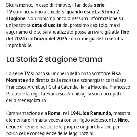
Sicuramente, in caso di rinnovo, i fan della
serie
TV
cominceranno a chiedersi
quando esce La Storia 2
stagione
. Non abbiamo ancora nessuna informazione su
un’ipotetica
data di uscita
del prossimo capitolo, ma ci
auguriamo che se sarà realizzato possa arrivare già alla
fine
del 2024
o all’
inizio del 2025
, ma come già detto sembra
improbabile.
La Storia 2 stagione trama
La
serie TV
si basa su un’opera della nota scrittrice
Elsa
Morante
ed è diretta dalla regista e sceneggiatrice italiana
Francesca Archibugi. Giulia Calenda, Ilaria Macchia, Francesco
Piccolo e la regista Francesca Archibugi si sono occupati
della sceneggiatura.
L’ambientazione è a
Roma
, nel
1941
.
Ida Ramundo
, maestra
elementare rimasta vedova con un figlio adolescente,
Nino
,
decide di tenere nascoste le proprie origini ebraiche per
paura delle conseguenze delle leggi razziali.