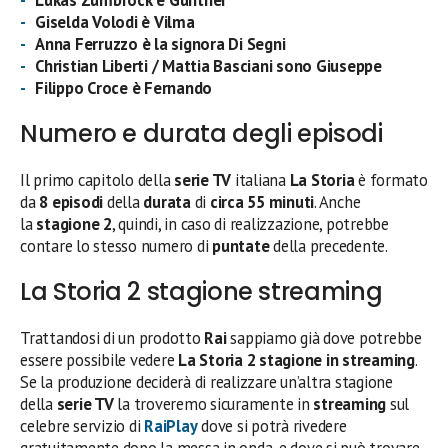
Giselda Volodi è Vilma
Anna Ferruzzo è la signora Di Segni
Christian Liberti / Mattia Basciani sono Giuseppe
Filippo Croce è Fernando
Numero e durata degli episodi
Il primo capitolo della
serie TV
italiana
La Storia
è formato
da
8 episodi
della
durata
di
circa 55 minuti
. Anche
la
stagione 2
, quindi, in caso di realizzazione, potrebbe
contare lo stesso numero di
puntate
della precedente.
La Storia 2 stagione streaming
Trattandosi di un prodotto
Rai
sappiamo già dove potrebbe
essere possibile vedere
La Storia 2 stagione in streaming
.
Se la produzione deciderà di realizzare un’altra stagione
della
serie TV
la troveremo sicuramente in
streaming
sul
celebre servizio di
RaiPlay
dove si potrà rivedere
gratuitamente dopo la messa in onda, e dove si può trovare