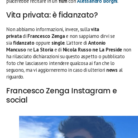
piacerebbe recitare in un
film
con
Alessandro Borghi
.
Vita privata: è fidanzato?
Non abbiamo informazioni, invece, sulla
vita
privata
di
Francesco Zenga
e non sappiamo dirvi se
sia
fidanzato
oppure
single
. L’attore di
Antonio
Mancuso
ne
La Storia
e di
Nicola Russo ne La Preside
non
ha rilasciato dichiarazioni su questo aspetto o pubblicato
foto che lasciassero intendere qualcosa ai fan che lo
seguono, ma vi aggiorneremo in caso di ulteriori
news
al
riguardo.
Francesco Zenga Instagram e
social