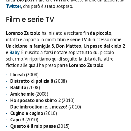
Twitter
, che però è stato sospeso.
Film e serie TV
Lorenzo Zurzolo
ha iniziato a recitare fin
da piccolo
,
infatti è apparso in molti
film
e
serie TV
di successo come
Un ciclone in famiglia 3
,
Don Matteo
,
Un passo dal cielo 2
e
Baby
. È riuscito a farsi notare soprattutto sul piccolo
schermo. Vi riportiamo qui di seguito la lista delle altre
fiction alle quali ha preso parte
Lorenzo Zurzolo
.
I liceali
(2008)
Distretto di polizia 8
(2008)
Bakhita
(2008)
Amiche mie
(2008)
Ho sposato uno sbirro 2
(2010)
Due imbroglioni e… mezzo!
(2010)
Cugino e cugino
(2010)
Capri 3
(2010)
Questo è il mio paese
(2015)