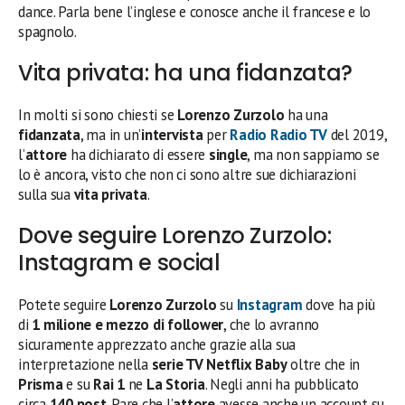
dance. Parla bene l’inglese e conosce anche il francese e lo
spagnolo.
Vita privata: ha una fidanzata?
In molti si sono chiesti se
Lorenzo Zurzolo
ha una
fidanzata
, ma in un’
intervista
per
Radio Radio TV
del 2019,
l’
attore
ha dichiarato di essere
single
, ma non sappiamo se
lo è ancora, visto che non ci sono altre sue dichiarazioni
sulla sua
vita privata
.
Dove seguire Lorenzo Zurzolo:
Instagram e social
Potete seguire
Lorenzo Zurzolo
su
Instagram
dove ha più
di
1 milione e mezzo di follower
, che lo avranno
sicuramente apprezzato anche grazie alla sua
interpretazione nella
serie TV Netflix Baby
oltre che in
Prisma
e su
Rai 1
ne
La Storia
. Negli anni ha pubblicato
circa
140 post
. Pare che l’
attore
avesse anche un account su