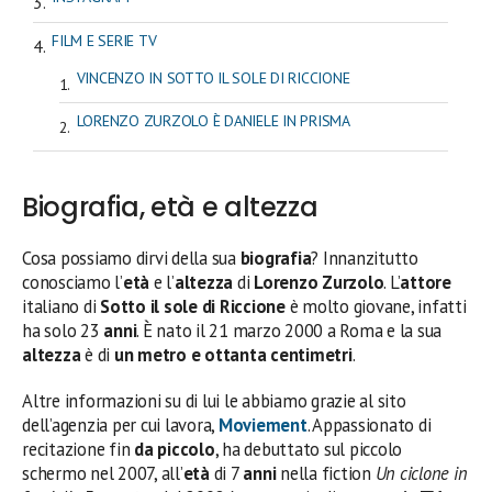
FILM E SERIE TV
VINCENZO IN SOTTO IL SOLE DI RICCIONE
LORENZO ZURZOLO È DANIELE IN PRISMA
Biografia, età e altezza
Cosa possiamo dirvi della sua
biografia
? Innanzitutto
conosciamo l’
età
e l’
altezza
di
Lorenzo Zurzolo
. L’
attore
italiano di
Sotto il sole di Riccione
è molto giovane, infatti
ha solo 23
anni
. È nato il 21 marzo 2000 a Roma e la sua
altezza
è di
un metro e ottanta centimetri
.
Altre informazioni su di lui le abbiamo grazie al sito
dell’agenzia per cui lavora,
Moviement
. Appassionato di
recitazione fin
da piccolo
, ha debuttato sul piccolo
schermo nel 2007, all’
età
di 7
anni
nella fiction
Un ciclone in