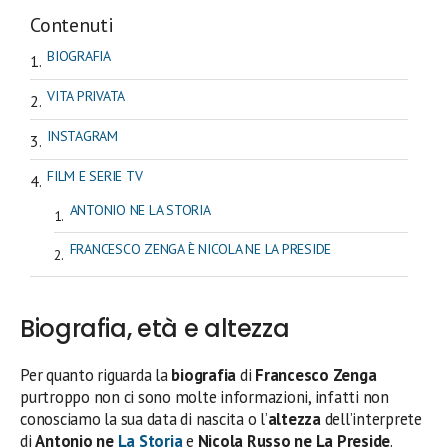
Contenuti
BIOGRAFIA
VITA PRIVATA
INSTAGRAM
FILM E SERIE TV
ANTONIO NE LA STORIA
FRANCESCO ZENGA È NICOLA NE LA PRESIDE
Biografia, età e altezza
Per quanto riguarda la
biografia
di
Francesco Zenga
purtroppo non ci sono molte informazioni, infatti non
conosciamo la sua data di nascita o l’
altezza
dell’interprete
di
Antonio ne
La Storia
e
Nicola Russo ne La Preside
.