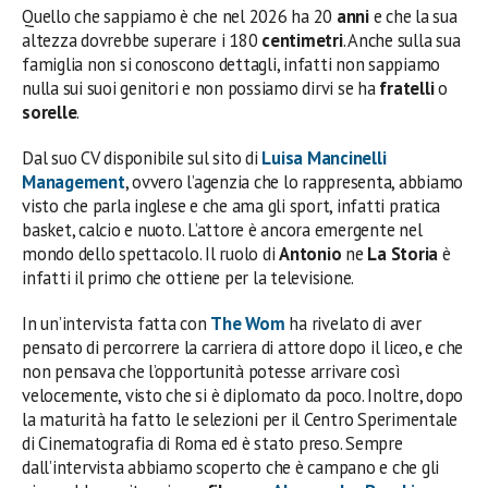
Quello che sappiamo è che nel 2026 ha 20
anni
e che la sua
altezza dovrebbe superare i 180
centimetri
. Anche sulla sua
famiglia non si conoscono dettagli, infatti non sappiamo
nulla sui suoi genitori e non possiamo dirvi se ha
fratelli
o
sorelle
.
Dal suo CV disponibile sul sito di
Luisa Mancinelli
Management
, ovvero l’agenzia che lo rappresenta, abbiamo
visto che parla inglese e che ama gli sport, infatti pratica
basket, calcio e nuoto. L’attore è ancora emergente nel
mondo dello spettacolo. Il ruolo di
Antonio
ne
La Storia
è
infatti il primo che ottiene per la televisione.
In un’intervista fatta con
The Wom
ha rivelato di aver
pensato di percorrere la carriera di attore dopo il liceo, e che
non pensava che l’opportunità potesse arrivare così
velocemente, visto che si è diplomato da poco. Inoltre, dopo
la maturità ha fatto le selezioni per il Centro Sperimentale
di Cinematografia di Roma ed è stato preso. Sempre
dall’intervista abbiamo scoperto che è campano e che gli