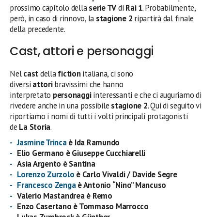
prossimo capitolo della
serie TV
di
Rai 1
. Probabilmente,
però, in caso di rinnovo, la
stagione 2
ripartirà dal finale
della precedente.
Cast, attori e personaggi
Nel
cast
della
fiction
italiana, ci sono
diversi
attori
bravissimi che hanno
interpretato
personaggi
interessanti e che ci auguriamo di
rivedere anche in una possibile
stagione 2
. Qui di seguito vi
riportiamo i nomi di tutti i volti principali protagonisti
de
La Storia
.
Jasmine Trinca
è Ida Ramundo
Elio Germano è Giuseppe Cucchiarelli
Asia Argento è Santina
Lorenzo Zurzolo
è Carlo Vivaldi / Davide Segre
Francesco Zenga
è Antonio “Nino” Mancuso
Valerio Mastandrea è Remo
Enzo Casertano è Tommaso Marrocco
Lukas Zumbrock è Günther