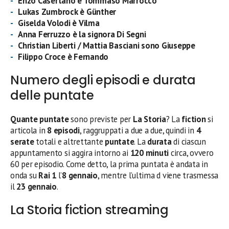
Enzo Casertano è Tommaso Marrocco
Lukas Zumbrock è Günther
Giselda Volodi è Vilma
Anna Ferruzzo è la signora Di Segni
Christian Liberti / Mattia Basciani sono Giuseppe
Filippo Croce è Fernando
Numero degli episodi e durata
delle puntate
Quante puntate
sono previste per
La Storia
? La
fiction
si
articola in
8 episodi
, raggruppati a due a due, quindi in
4
serate
totali e altrettante
puntate
. La
durata
di ciascun
appuntamento si aggira intorno ai
120 minuti
circa, ovvero
60 per episodio. Come detto, la prima puntata è andata in
onda su
Rai 1
l’
8 gennaio
, mentre l’ultima d viene trasmessa
il
23 gennaio
.
La Storia fiction streaming