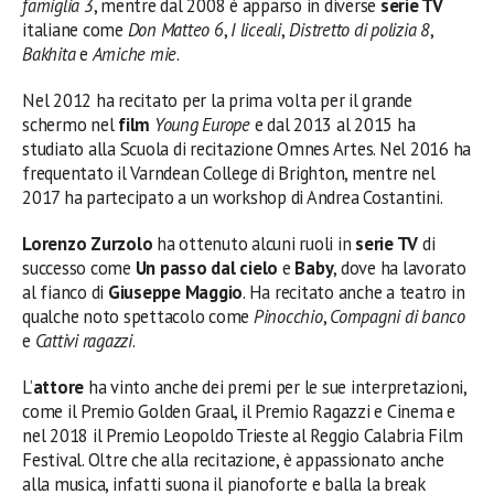
famiglia 3
, mentre dal 2008 è apparso in diverse
serie TV
italiane come
Don Matteo 6
,
I liceali
,
Distretto di polizia 8
,
Bakhita
e
Amiche mie
.
Nel 2012 ha recitato per la prima volta per il grande
schermo nel
film
Young Europe
e dal 2013 al 2015 ha
studiato alla Scuola di recitazione Omnes Artes. Nel 2016 ha
frequentato il Varndean College di Brighton, mentre nel
2017 ha partecipato a un workshop di Andrea Costantini.
Lorenzo Zurzolo
ha ottenuto alcuni ruoli in
serie TV
di
successo come
Un passo dal cielo
e
Baby
, dove ha lavorato
al fianco di
Giuseppe Maggio
. Ha recitato anche a teatro in
qualche noto spettacolo come
Pinocchio
,
Compagni di banco
e
Cattivi ragazzi
.
L’
attore
ha vinto anche dei premi per le sue interpretazioni,
come il Premio Golden Graal, il Premio Ragazzi e Cinema e
nel 2018 il Premio Leopoldo Trieste al Reggio Calabria Film
Festival. Oltre che alla recitazione, è appassionato anche
alla musica, infatti suona il pianoforte e balla la break