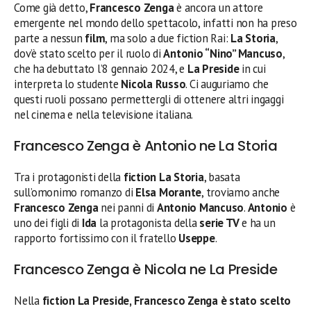
Come già detto,
Francesco Zenga
è ancora un attore
emergente nel mondo dello spettacolo, infatti non ha preso
parte a nessun
film
, ma solo a due fiction Rai:
La Storia
,
dov’è stato scelto per il ruolo di
Antonio “Nino” Mancuso
,
che ha debuttato l’8 gennaio 2024, e
La Preside
in cui
interpreta lo studente
Nicola Russo
. Ci auguriamo che
questi ruoli possano permettergli di ottenere altri ingaggi
nel cinema e nella televisione italiana.
Francesco Zenga è Antonio ne La Storia
Tra i protagonisti della
fiction La Storia
, basata
sull’omonimo romanzo di
Elsa Morante
, troviamo anche
Francesco Zenga
nei panni di
Antonio Mancuso
.
Antonio
è
uno dei figli di
Ida
la protagonista della
serie TV
e ha un
rapporto fortissimo con il fratello
Useppe
.
Francesco Zenga è Nicola ne La Preside
Nella
fiction La Preside, Francesco Zenga è stato scelto