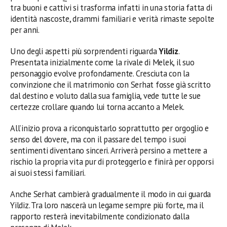
tra buoni e cattivi si trasforma infatti in una storia fatta di
identità nascoste, drammi familiari e verità rimaste sepolte
per anni.
Uno degli aspetti più sorprendenti riguarda
Yildiz
.
Presentata inizialmente come la rivale di Melek, il suo
personaggio evolve profondamente. Cresciuta con la
convinzione che il matrimonio con Serhat fosse già scritto
dal destino e voluto dalla sua famiglia, vede tutte le sue
certezze crollare quando lui torna accanto a Melek.
All’inizio prova a riconquistarlo soprattutto per orgoglio e
senso del dovere, ma con il passare del tempo i suoi
sentimenti diventano sinceri. Arriverà persino a mettere a
rischio la propria vita pur di proteggerlo e finirà per opporsi
ai suoi stessi familiari.
Anche Serhat cambierà gradualmente il modo in cui guarda
Yildiz. Tra loro nascerà un legame sempre più forte, ma il
rapporto resterà inevitabilmente condizionato dalla