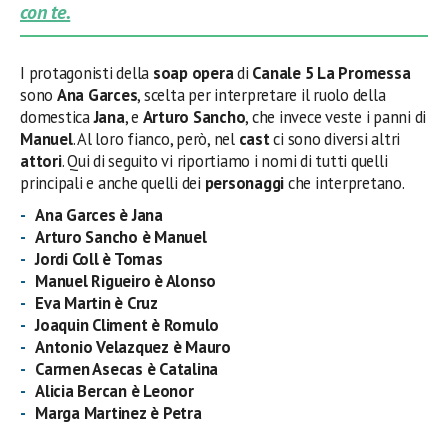
con te.
I protagonisti della
soap opera
di
Canale 5 La Promessa
sono
Ana Garces
, scelta per interpretare il ruolo della
domestica
Jana
, e
Arturo Sancho
, che invece veste i panni di
Manuel
. Al loro fianco, però, nel
cast
ci sono diversi altri
attori
. Qui di seguito vi riportiamo i nomi di tutti quelli
principali e anche quelli dei
personaggi
che interpretano.
Ana Garces è Jana
Arturo Sancho è Manuel
Jordi Coll è Tomas
Manuel Rigueiro è Alonso
Eva Martin è Cruz
Joaquin Climent è Romulo
Antonio Velazquez è Mauro
Carmen Asecas è Catalina
Alicia Bercan è Leonor
Marga Martinez è Petra