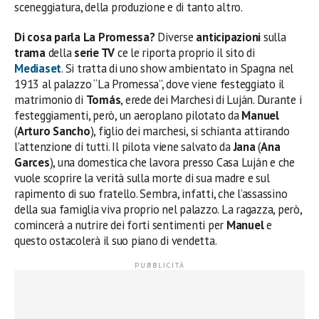
sceneggiatura, della produzione e di tanto altro.
Di cosa parla La Promessa?
Diverse
anticipazioni
sulla
trama
della
serie TV
ce le riporta proprio il sito di
Mediaset
. Si tratta di uno show ambientato in Spagna nel
1913 al palazzo “La Promessa”, dove viene festeggiato il
matrimonio di
Tomás
, erede dei Marchesi di Luján. Durante i
festeggiamenti, però, un aeroplano pilotato da
Manuel
(
Arturo Sancho
), figlio dei marchesi, si schianta attirando
l’attenzione di tutti. Il pilota viene salvato da
Jana
(
Ana
Garces
), una domestica che lavora presso Casa Luján e che
vuole scoprire la verità sulla morte di sua madre e sul
rapimento di suo fratello. Sembra, infatti, che l’assassino
della sua famiglia viva proprio nel palazzo. La ragazza, però,
comincerà a nutrire dei forti sentimenti per
Manuel
e
questo ostacolerà il suo piano di vendetta.