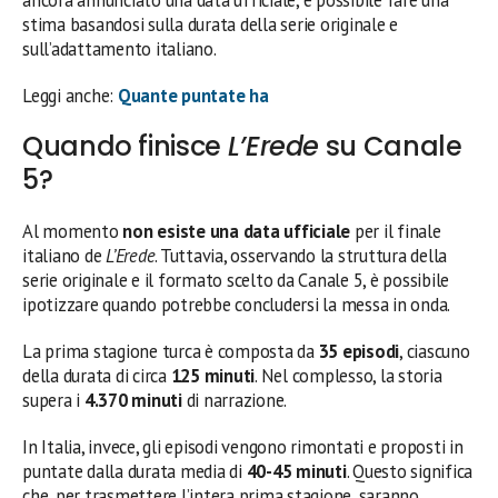
ancora annunciato una data ufficiale, è possibile fare una
stima basandosi sulla durata della serie originale e
sull’adattamento italiano.
Leggi anche:
Quante puntate ha
Quando finisce
L’Erede
su Canale
5?
Al momento
non esiste una data ufficiale
per il finale
italiano de
L’Erede
. Tuttavia, osservando la struttura della
serie originale e il formato scelto da Canale 5, è possibile
ipotizzare quando potrebbe concludersi la messa in onda.
La prima stagione turca è composta da
35 episodi
, ciascuno
della durata di circa
125 minuti
. Nel complesso, la storia
supera i
4.370 minuti
di narrazione.
In Italia, invece, gli episodi vengono rimontati e proposti in
puntate dalla durata media di
40-45 minuti
. Questo significa
che, per trasmettere l’intera prima stagione, saranno