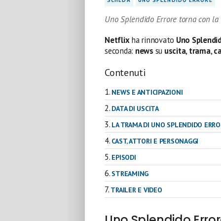
Uno Splendido Errore torna con la 
Netflix
ha rinnovato
Uno Splendid
seconda:
news
su
uscita
,
trama
,
c
Contenuti
NEWS E ANTICIPAZIONI
DATA DI USCITA
LA TRAMA DI UNO SPLENDIDO ERRO
CAST, ATTORI E PERSONAGGI
EPISODI
STREAMING
TRAILER E VIDEO
Uno Splendido Error