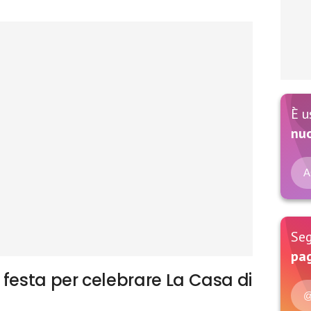
È u
nu
A
Seg
pag
 festa per celebrare La Casa di
@