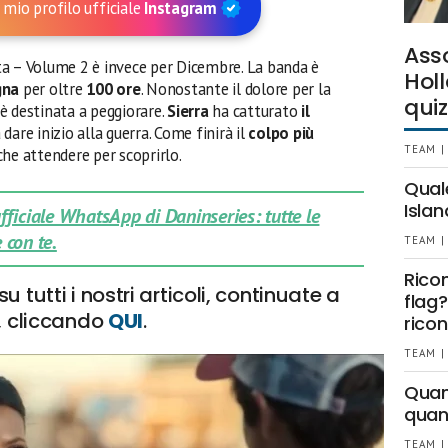
 mio profilo ufficiale
Instagram
Ass
a – Volume 2 è invece per Dicembre. La banda è
Holl
gna
per oltre
100 ore
. Nonostante il dolore per la
quiz
e è destinata a peggiorare.
Sierra
ha catturato
il
dare inizio alla guerra. Come finirà il
colpo più
TEAM |
che attendere per scoprirlo.
Qual
Islan
 ufficiale WhatsApp di Daninseries: tutte le
 con te.
TEAM |
Rico
 tutti i nostri articoli, continuate a
flag?
x, cliccando
QUI
.
ricon
TEAM |
Quant
quan
TEAM |