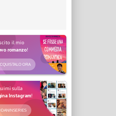
scito il mio
ovo romanzo
!
CQUISTALO ORA
uimi sulla
ina Instagram
!
DANINSERIES