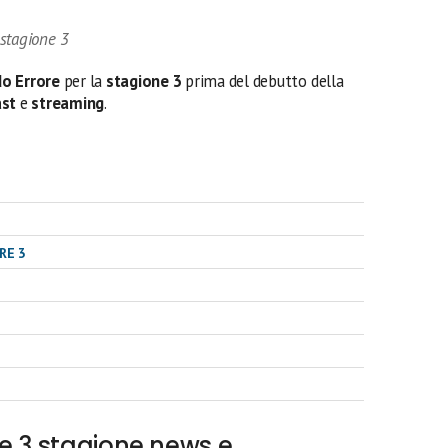
stagione 3
o Errore
per la
stagione 3
prima del debutto della
ast
e
streaming
.
RE 3
e 3 stagione news e