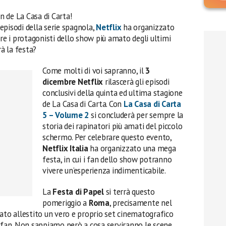
 de La Casa di Carta!
 episodi della serie spagnola,
Netflix
ha organizzato
re i protagonisti dello show più amato degli ultimi
rà la festa?
Come molti di voi sapranno, il
3
dicembre Netflix
rilascerà gli episodi
conclusivi della quinta ed ultima stagione
de La Casa di Carta. Con
La Casa di Carta
5 – Volume 2
si concluderà per sempre la
storia dei rapinatori più amati del piccolo
schermo. Per celebrare questo evento,
Netflix Italia
ha organizzato una mega
festa, in cui i fan dello show potranno
vivere un’esperienza indimenticabile.
La
Festa di Papel
si terrà questo
pomeriggio a
Roma
, precisamente nel
tato allestito un vero e proprio set cinematografico
i fan. Non sappiamo però a cosa serviranno le scene