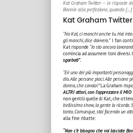
Kat Graham Twitter – le risposte de
Bonnie alla perfezione, quando […]
Kat Graham Twitter –
“No Kat, ci manchi anche tu. Hai inte
gli manchi, dice davvero.”
I fan cont
Kat risponde
“Io sto ancora lavoran
comincia ad assumere toni diversi.
sgarbati”
.
“Eri uno dei più importanti personagg
dio. Alle persone piaci. Alle persone pi
donna, che cavolo!”
La Graham risp
ALTRI attori, con l’apprezzare il MIO
non gentili quelle di Kat, che ott
bellissimo show, la gente lo ricorda. S
tanto. Comunque, stai facendo un ott
alla fine ribatte:
“Non c’è bisogno che voi lasciate Bon