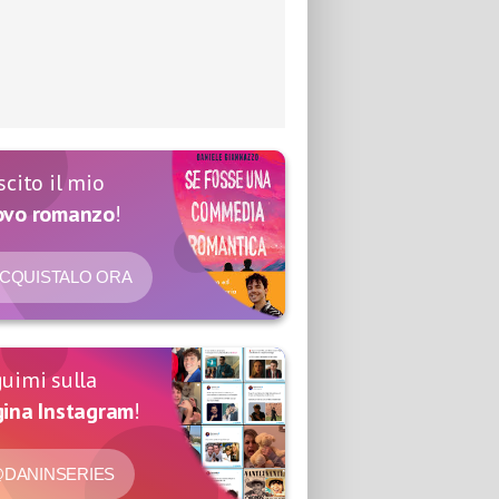
scito il mio
ovo romanzo
!
CQUISTALO ORA
uimi sulla
ina Instagram
!
DANINSERIES