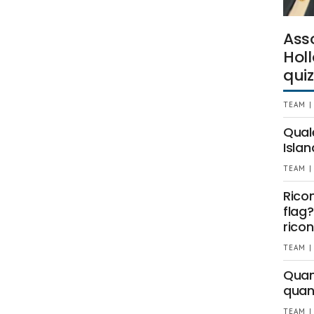
Ass
Holl
quiz
TEAM |
Qual
Islan
TEAM |
Rico
flag?
ricon
TEAM |
Quant
quan
TEAM |