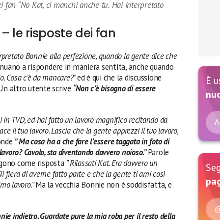
i fan “No Kat, ci manchi anche tu. Hai interpretato
 le risposte dei fan
rpretato Bonnie alla perfezione, quando la gente dice che
inuano a rispondere in maniera sentita, anche quando
do. Cosa c’è da mancare?”
ed è qui che la discussione
È u
 Un altro utente scrive
“Non c’è bisogno di essere
nu
i in TVD, ed hai fatto un lavoro magnifico recitando da
A
ace il tuo lavoro. Lascia che la gente apprezzi il tuo lavoro,
onde
” Ma cosa ha a che fare l’essere taggata in foto di
 lavoro? Cavolo, sta diventando davvero noioso.”
Parole
engono come risposta
” Rilassati Kat. Era davvero un
Seg
ii fiera di averne fatto parte e che la gente ti ami così
pag
imo lavoro.”
Ma la vecchia Bonnie non è soddisfatta, e
@
nie indietro. Guardate pure la mia roba per il resto della