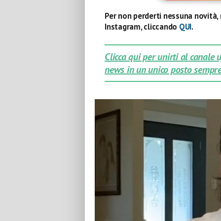
Per non perderti nessuna novità, 
Instagram, cliccando
QUI
.
Clicca qui per unirti al canale
news in un unico posto sempre