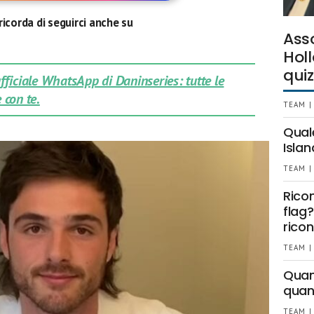
ricorda di seguirci anche su
Ass
Holl
quiz
 ufficiale WhatsApp di Daninseries: tutte le
 con te.
TEAM |
Qual
Islan
TEAM |
Rico
flag?
ricon
TEAM |
Quant
quan
TEAM |