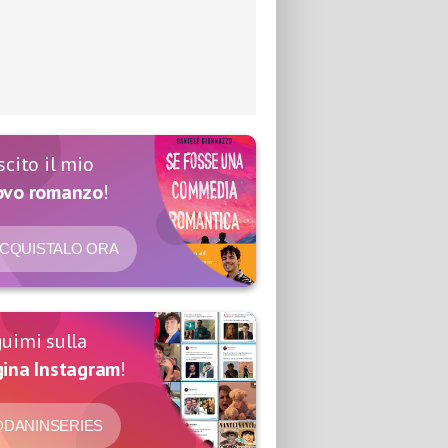
scito il mio
ovo romanzo
!
CQUISTALO ORA
uimi sulla
ina Instagram
!
DANINSERIES