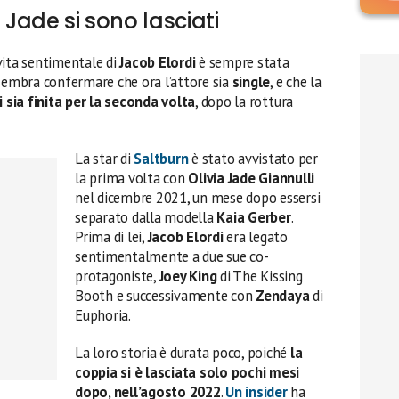
 Jade si sono lasciati
a vita sentimentale di
Jacob Elordi
è sempre stata
 sembra confermare che ora l’attore sia
single
, e che la
 sia finita
per la seconda volta
, dopo la rottura
La star di
Saltburn
è stato avvistato per
la prima volta con
Olivia Jade Giannulli
nel dicembre 2021, un mese dopo essersi
separato dalla modella
Kaia Gerber
.
Prima di lei,
Jacob Elordi
era legato
sentimentalmente a due sue co-
protagoniste,
Joey King
di The Kissing
Booth e successivamente con
Zendaya
di
Euphoria.
La loro storia è durata poco, poiché
la
coppia si è lasciata solo pochi mesi
dopo, nell’agosto 2022
.
Un insider
ha