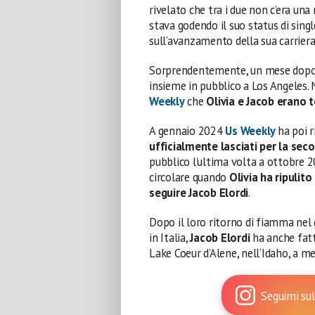
rivelato che tra i due non c’era un
stava godendo il suo status di sin
sull’avanzamento della sua carriera
Sorprendentemente, un mese dopo l
insieme in pubblico a Los Angeles
Weekly
che
Olivia e Jacob erano 
A gennaio 2024
Us Weekly
ha poi r
ufficialmente lasciati per la sec
pubblico l’ultima volta a ottobre 2
circolare quando
Olivia ha ripulito
seguire Jacob Elordi
.
Dopo il loro ritorno di fiamma nel
in Italia,
Jacob Elordi
ha anche fatto
Lake Coeur d’Alene, nell’Idaho, a me
Seguimi sul