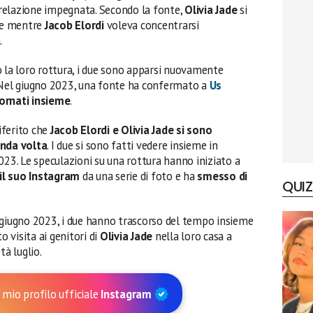
a relazione impegnata. Secondo la fonte,
Olivia Jade
si
gle mentre
Jacob Elordi
voleva concentrarsi
.
a loro rottura, i due sono apparsi nuovamente
. Nel giugno 2023, una fonte ha confermato a
Us
tornati insieme
.
iferito che
Jacob Elordi e Olivia Jade si sono
onda volta
. I due si sono fatti vedere insieme in
023. Le speculazioni su una rottura hanno iniziato a
 il suo Instagram
da una serie di foto e ha
smesso di
QUIZ
 giugno 2023, i due hanno trascorso del tempo insieme
 visita ai genitori di
Olivia Jade
nella loro casa a
tà luglio.
 mio profilo ufficiale
Instagram