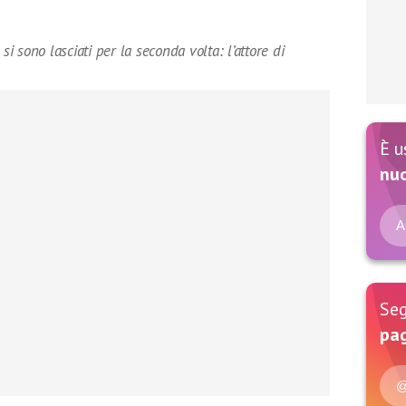
si sono lasciati per la seconda volta: l’attore di
È u
nu
A
Seg
pag
@