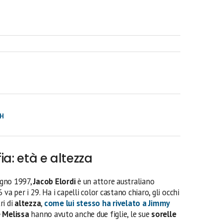
TH
ia: età e altezza
iugno 1997,
Jacob Elordi
è un attore australiano
 va per i 29. Ha i capelli color castano chiaro, gli occhi
ri di
altezza
,
come lui stesso ha rivelato a Jimmy
e Melissa
hanno avuto anche due figlie, le sue
sorelle