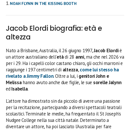
NOAH FLYNN IN THE KISSING BOOTH
Jacob Elordi biografia: età e
altezza
Nato a Brisbane, Australia, il 26 giugno 1997,
Jacob Elordi
è
un attore australiano dell’
età
di 28
anni
, ma che nel 2026 va
per i 29. Ha i capelli color castano chiaro, gli occhi marroni e
raggiunge i 197 centimetri di
altezza
,
come lui stesso ha
rivelato a Jimmy Fallon
. Oltre a lui, i
genitori John e
Melissa
hanno avuto anche due figlie, le sue
sorelle Jalynn
ed
Isabella
.
L’attore ha dimostrato sin da piccolo di avere una passione
per la recitazione, partecipando a diversi spettacoli teatrali
scolastici. Terminate le medie, ha frequentato il St Joseph’s
Nudgee College nella sua città natale. Determinato a
diventare un attore, ha poi lasciato l’Australia per fare