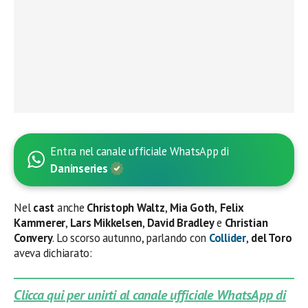
Entra nel canale ufficiale WhatsApp di
Daninseries
Nel
cast
anche
Christoph Waltz
,
Mia Goth
,
Felix
Kammerer
,
Lars Mikkelsen
,
David Bradley
e
Christian
Convery
. Lo scorso autunno, parlando con
Collider
,
del Toro
aveva dichiarato:
Clicca qui per unirti al canale ufficiale WhatsApp di