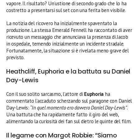
vapore. Il risultato? Un’ustione di secondo grado che lo ha
costretto a presentarsi sul set con una ferita ben visibile.
La notizia del ricovero ha inizialmente spaventato la
produzione. La stessa Emerald Fennell ha raccontato di aver
ricevuto un messaggio che annunciava la presenza di Jacob
in ospedale, temendo inizialmente un incidente stradale.
Fortunatamente, la situazione si è rivelata meno grave del
previsto.
Heathcliff, Euphoria e la battuta su Daniel
Day-Lewis
Con il suo solito sarcasmo, l’attore di
Euphoria
ha
commentato l’accaduto scherzando sul paragone con Daniel
Day-Lewis:
“In quel momento ero davvero Daniel Day-Lewis”
.
Una battuta che ha rapidamente fatto il giro del web,
alimentando la curiosità dei fan sul dietro le quinte del film.
Il legame con Margot Robbie: “Siamo