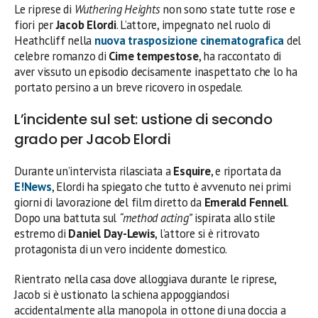
Le riprese di
Wuthering Heights
non sono state tutte rose e
fiori per
Jacob Elordi
. L’attore, impegnato nel ruolo di
Heathcliff nella
nuova trasposizione cinematografica
del
celebre romanzo di
Cime tempestose
, ha raccontato di
aver vissuto un episodio decisamente inaspettato che lo ha
portato persino a un breve ricovero in ospedale.
L’incidente sul set: ustione di secondo
grado per Jacob Elordi
Durante un’intervista rilasciata a
Esquire
, e riportata da
E!News
, Elordi ha spiegato che tutto è avvenuto nei primi
giorni di lavorazione del film diretto da
Emerald Fennell
.
Dopo una battuta sul
“method acting”
ispirata allo stile
estremo di
Daniel Day-Lewis
, l’attore si è ritrovato
protagonista di un vero incidente domestico.
Rientrato nella casa dove alloggiava durante le riprese,
Jacob si è ustionato la schiena appoggiandosi
accidentalmente alla manopola in ottone di una doccia a