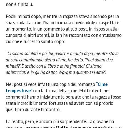
non è finita lì.
Pochi minuti dopo, mentre la ragazza stava andando per la
sua strada, l’attore l’ha richiamata chiedendole di aspettare
un momento. In un commento al suo post, in risposta alla
curiosità di altri utenti, la fan ha raccontato con entusiasmo
ciò che è successo subito dopo:
“
Ci siamo salutati e poi lui, qualche minuto dopo, mentre stava
ancora camminando dietro di me, ha detto: ‘Puoi darmi due
minuti?’. È uscito con il libro e lo ha firmato! Ci siamo
abbracciati e io gli ho detto: ‘Wow, ma quanto sei alto?’.
”
Nel post si vede infatti una copia del romanzo
“Cime
tempestose”
con la firma dell’attore. Molti utenti nei
commenti hanno inizialmente pensato che la ragazza fosse
stata incredibilmente fortunata ad avere con sé proprio
quel libro durante l’incontro.
La realtà, però, è ancora più sorprendente. La giovane ha
spiegato che
non aveva affatto il romanzo con sé
: è stato