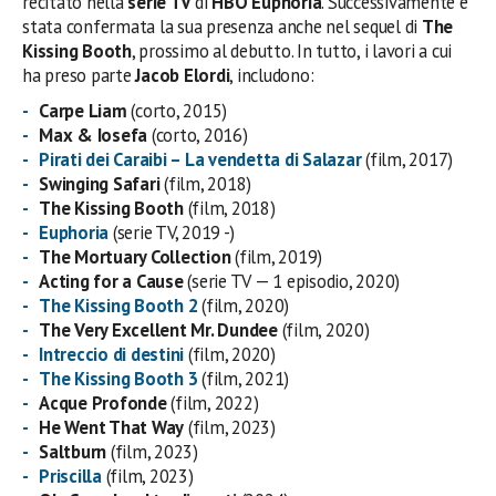
recitato nella
serie TV
di
HBO Euphoria
. Successivamente è
stata confermata la sua presenza anche nel sequel di
The
Kissing Booth
, prossimo al debutto. In tutto, i lavori a cui
ha preso parte
Jacob Elordi
, includono:
Carpe Liam
(corto, 2015)
Max & Iosefa
(corto, 2016)
Pirati dei Caraibi – La vendetta di Salazar
(film, 2017)
Swinging Safari
(film, 2018)
The Kissing Booth
(film, 2018)
Euphoria
(serie TV, 2019 -)
The Mortuary Collection
(film, 2019)
Acting for a Cause
(serie TV — 1 episodio, 2020)
The Kissing Booth 2
(film, 2020)
The Very Excellent Mr. Dundee
(film, 2020)
Intreccio di destini
(film, 2020)
The Kissing Booth 3
(film, 2021)
Acque Profonde
(film, 2022)
He Went That Way
(film, 2023)
Saltburn
(film, 2023)
Priscilla
(film, 2023)