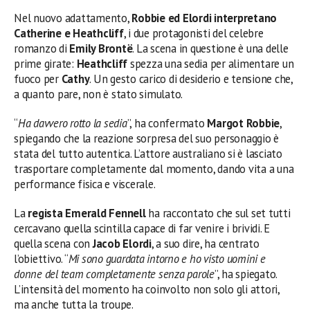
Nel nuovo adattamento,
Robbie ed Elordi interpretano
Catherine e Heathcliff
, i due protagonisti del celebre
romanzo di
Emily Brontë
. La scena in questione è una delle
prime girate:
Heathcliff
spezza una sedia per alimentare un
fuoco per
Cathy
. Un gesto carico di desiderio e tensione che,
a quanto pare, non è stato simulato.
“
Ha davvero rotto la sedia
”, ha confermato
Margot Robbie
,
spiegando che la reazione sorpresa del suo personaggio è
stata del tutto autentica. L’attore australiano si è lasciato
trasportare completamente dal momento, dando vita a una
performance fisica e viscerale.
La
regista Emerald Fennell
ha raccontato che sul set tutti
cercavano quella scintilla capace di far venire i brividi. E
quella scena con
Jacob Elordi
, a suo dire, ha centrato
l’obiettivo. “
Mi sono guardata intorno e ho visto uomini e
donne del team completamente senza parole
”, ha spiegato.
L’intensità del momento ha coinvolto non solo gli attori,
ma anche tutta la troupe.