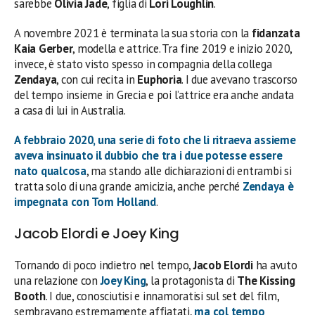
sarebbe
Olivia Jade
, figlia di
Lori Loughlin
.
A novembre 2021 è terminata la sua storia con la
fidanzata
Kaia Gerber
, modella e attrice. Tra fine 2019 e inizio 2020,
invece, è stato visto spesso in compagnia della collega
Zendaya
, con cui recita in
Euphoria
. I due avevano trascorso
del tempo insieme in Grecia e poi l’attrice era anche andata
a casa di lui in Australia.
A febbraio 2020, una serie di foto che li ritraeva assieme
aveva insinuato il dubbio che tra i due potesse essere
nato qualcosa
, ma stando alle dichiarazioni di entrambi si
tratta solo di una grande amicizia, anche perché
Zendaya è
impegnata con Tom Holland
.
Jacob Elordi e Joey King
Tornando di poco indietro nel tempo,
Jacob Elordi
ha avuto
una relazione con
Joey King
, la protagonista di
The Kissing
Booth
. I due, conosciutisi e innamoratisi sul set del film,
sembravano estremamente affiatati,
ma col tempo