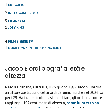
BIOGRAFIA
INSTAGRAM E SOCIAL
FIDANZATA
JOEY KING
FILM E SERIE TV
NOAH FLYNN IN THE KISSING BOOTH
Jacob Elordi biografia: età e
altezza
Nato a Brisbane, Australia, il 26 giugno 1997,
Jacob Elordi
è
un attore australiano dell’
età
di 28
anni
, ma che nel 2026 va
per i 29. Ha i capelli color castano chiaro, gli occhi marroni e
raggiunge i 197 centimetri di
altezza
,
come lui stesso ha