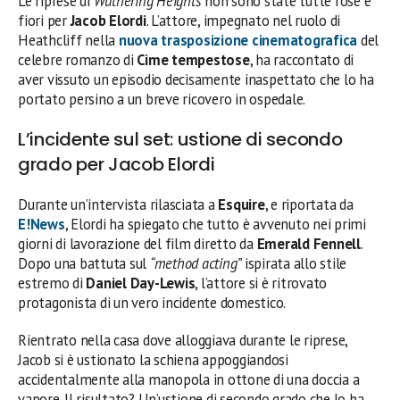
Le riprese di
Wuthering Heights
non sono state tutte rose e
fiori per
Jacob Elordi
. L’attore, impegnato nel ruolo di
Heathcliff nella
nuova trasposizione cinematografica
del
celebre romanzo di
Cime tempestose
, ha raccontato di
aver vissuto un episodio decisamente inaspettato che lo ha
portato persino a un breve ricovero in ospedale.
L’incidente sul set: ustione di secondo
grado per Jacob Elordi
Durante un’intervista rilasciata a
Esquire
, e riportata da
E!News
, Elordi ha spiegato che tutto è avvenuto nei primi
giorni di lavorazione del film diretto da
Emerald Fennell
.
Dopo una battuta sul
“method acting”
ispirata allo stile
estremo di
Daniel Day-Lewis
, l’attore si è ritrovato
protagonista di un vero incidente domestico.
Rientrato nella casa dove alloggiava durante le riprese,
Jacob si è ustionato la schiena appoggiandosi
accidentalmente alla manopola in ottone di una doccia a
vapore. Il risultato? Un’ustione di secondo grado che lo ha