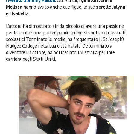
rivelato a Jimmy Fallon
. Oltre a lui, i
genitori John e
Melissa
hanno avuto anche due figlie, le sue
sorelle Jalynn
ed
Isabella
.
L’attore ha dimostrato sin da piccolo di avere una passione
per la recitazione, partecipando a diversi spettacoli teatrali
scolastici. Terminate le medie, ha frequentato il St Joseph’s
Nudgee College nella sua città natale. Determinato a
diventare un attore, ha poi lasciato l’Australia per fare
carriera negli Stati Uniti.