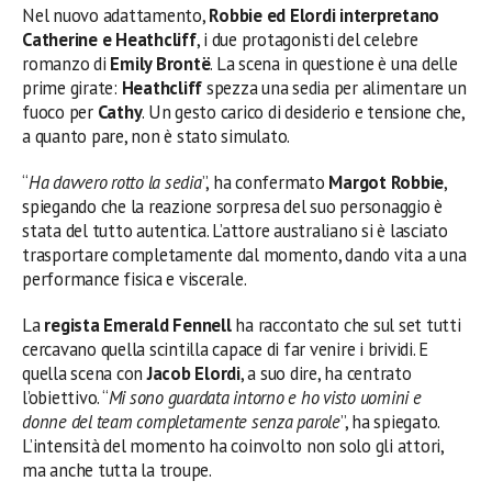
Nel nuovo adattamento,
Robbie ed Elordi interpretano
Catherine e Heathcliff
, i due protagonisti del celebre
romanzo di
Emily Brontë
. La scena in questione è una delle
prime girate:
Heathcliff
spezza una sedia per alimentare un
fuoco per
Cathy
. Un gesto carico di desiderio e tensione che,
a quanto pare, non è stato simulato.
“
Ha davvero rotto la sedia
”, ha confermato
Margot Robbie
,
spiegando che la reazione sorpresa del suo personaggio è
stata del tutto autentica. L’attore australiano si è lasciato
trasportare completamente dal momento, dando vita a una
performance fisica e viscerale.
La
regista Emerald Fennell
ha raccontato che sul set tutti
cercavano quella scintilla capace di far venire i brividi. E
quella scena con
Jacob Elordi
, a suo dire, ha centrato
l’obiettivo. “
Mi sono guardata intorno e ho visto uomini e
donne del team completamente senza parole
”, ha spiegato.
L’intensità del momento ha coinvolto non solo gli attori,
ma anche tutta la troupe.