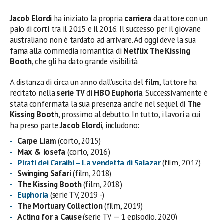
Jacob Elordi
ha iniziato la propria
carriera
da attore con un
paio di corti tra il 2015 e il 2016. Il successo per il giovane
australiano non è tardato ad arrivare. Ad oggi deve la sua
fama alla commedia romantica di
Netflix The Kissing
Booth
, che gli ha dato grande visibilità.
A distanza di circa un anno dall’uscita del
film
, l’attore ha
recitato nella
serie TV
di
HBO Euphoria
. Successivamente è
stata confermata la sua presenza anche nel sequel di
The
Kissing Booth
, prossimo al debutto. In tutto, i lavori a cui
ha preso parte
Jacob Elordi
, includono:
Carpe Liam
(corto, 2015)
Max & Iosefa
(corto, 2016)
Pirati dei Caraibi – La vendetta di Salazar
(film, 2017)
Swinging Safari
(film, 2018)
The Kissing Booth
(film, 2018)
Euphoria
(serie TV, 2019 -)
The Mortuary Collection
(film, 2019)
Acting for a Cause
(serie TV — 1 episodio, 2020)