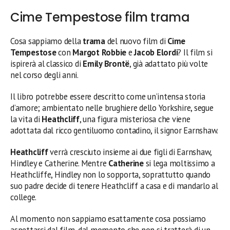
Cime Tempestose film trama
Cosa sappiamo della
trama
del nuovo film di
Cime
Tempestose
con
Margot Robbie
e
Jacob Elordi
? Il film si
ispirerà al classico di
Emily Brontë
, già adattato più volte
nel corso degli anni.
Il libro potrebbe essere descritto come un’intensa storia
d’amore; ambientato nelle brughiere dello Yorkshire, segue
la vita di
Heathcliff
, una figura misteriosa che viene
adottata dal ricco gentiluomo contadino, il signor Earnshaw.
Heathcliff
verrà cresciuto insieme ai due figli di Earnshaw,
Hindley e Catherine. Mentre
Catherine
si lega moltissimo a
Heathcliffe, Hindley non lo sopporta, soprattutto quando
suo padre decide di tenere Heathcliff a casa e di mandarlo al
college.
Al momento non sappiamo esattamente cosa possiamo
aspettarci dal film, dal momento che non si tratterà di un