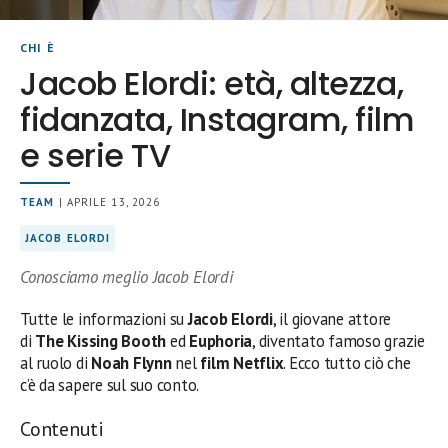
CHI È
Jacob Elordi: età, altezza,
fidanzata, Instagram, film
e serie TV
TEAM
| APRILE 13, 2026
JACOB ELORDI
Conosciamo meglio Jacob Elordi
Tutte le informazioni su
Jacob Elordi
, il giovane attore
di
The Kissing Booth
ed
Euphoria
, diventato famoso grazie
al ruolo di
Noah Flynn
nel
film Netflix
. Ecco tutto ciò che
c’è da sapere sul suo conto.
Contenuti