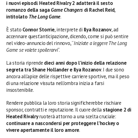
i nuovi episodi
.
Heated Rivalry 2 adatterà il sesto
romanzo della saga
Game Changers
di Rachel Reid,
intitolato
The Long Game
.
È stato
Connor Storrie
, interprete di
Ilya Rozanov
, ad
accennare quest’anticipazione, dicendo, come si può sentire
nel video-annuncio del rinnovo, “
Iniziate a leggere The Long
Game se volete spoilerarvi
“.
La storia riprende
dieci anni dopo l’inizio della relazione
segreta tra Shane Hollander e Ilya Rozanov
. I due sono
ancora all’apice delle rispettive carriere sportive, ma il peso
di una relazione vissuta nell’ombra inizia a farsi
insostenibile.
Rendere pubblica la loro storia significherebbe rischiare
sponsor, contratti e reputazione. Il cuore della
stagione 2 di
Heated Rivalry
ruoterà attorno a una scelta cruciale:
continuare a nascondersi per proteggere l’hockey o
vivere apertamente il loro amore
.