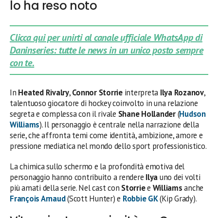
lo ha reso noto
Clicca qui per unirti al canale ufficiale WhatsApp di
Daninseries: tutte le news in un unico posto sempre
con te.
In
Heated Rivalry
,
Connor Storrie
interpreta
Ilya Rozanov
,
talentuoso giocatore di hockey coinvolto in una relazione
segreta e complessa con il rivale
Shane Hollander
(
Hudson
Williams
). Il personaggio è centrale nella narrazione della
serie, che affronta temi come identità, ambizione, amore e
pressione mediatica nel mondo dello sport professionistico.
La chimica sullo schermo e la profondità emotiva del
personaggio hanno contribuito a rendere
Ilya
uno dei volti
più amati della serie. Nel cast con
Storrie
e
Williams
anche
François Arnaud
(Scott Hunter) e
Robbie GK
(Kip Grady).