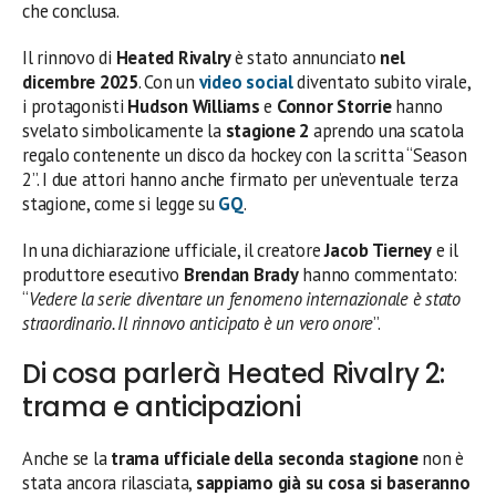
che conclusa.
Il rinnovo di
Heated Rivalry
è stato annunciato
nel
dicembre 2025
. Con un
video social
diventato subito virale,
i protagonisti
Hudson Williams
e
Connor Storrie
hanno
svelato simbolicamente la
stagione 2
aprendo una scatola
regalo contenente un disco da hockey con la scritta “Season
2”. I due attori hanno anche firmato per un’eventuale terza
stagione, come si legge su
GQ
.
In una dichiarazione ufficiale, il creatore
Jacob Tierney
e il
produttore esecutivo
Brendan Brady
hanno commentato:
“
Vedere la serie diventare un fenomeno internazionale è stato
straordinario. Il rinnovo anticipato è un vero onore
”.
Di cosa parlerà Heated Rivalry 2:
trama e anticipazioni
Anche se la
trama ufficiale della seconda stagione
non è
stata ancora rilasciata,
sappiamo già su cosa si baseranno