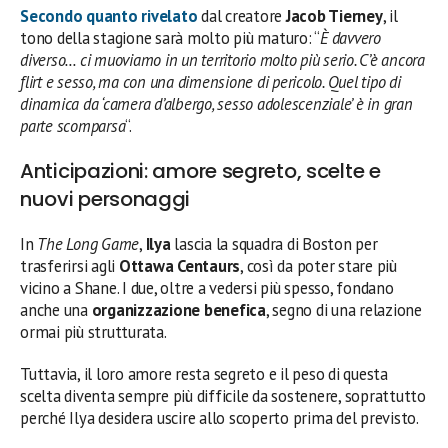
Secondo quanto rivelato
dal creatore
Jacob Tierney
, il
tono della stagione sarà molto più maturo: “
È davvero
diverso… ci muoviamo in un territorio molto più serio. C’è ancora
flirt e sesso, ma con una dimensione di pericolo. Quel tipo di
dinamica da ‘camera d’albergo, sesso adolescenziale’ è in gran
parte scomparsa
“.
Anticipazioni: amore segreto, scelte e
nuovi personaggi
In
The Long Game
,
Ilya
lascia la squadra di Boston per
trasferirsi agli
Ottawa Centaurs
, così da poter stare più
vicino a Shane. I due, oltre a vedersi più spesso, fondano
anche una
organizzazione benefica
, segno di una relazione
ormai più strutturata.
Tuttavia, il loro amore resta segreto e il peso di questa
scelta diventa sempre più difficile da sostenere, soprattutto
perché Ilya desidera uscire allo scoperto prima del previsto.