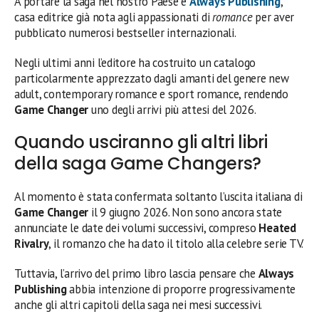
A portare la saga nel nostro Paese è
Always Publishing
,
casa editrice già nota agli appassionati di
romance
per aver
pubblicato numerosi bestseller internazionali.
Negli ultimi anni l’editore ha costruito un catalogo
particolarmente apprezzato dagli amanti del genere new
adult, contemporary romance e sport romance, rendendo
Game Changer
uno degli arrivi più attesi del 2026.
Quando usciranno gli altri libri
della saga Game Changers?
Al momento è stata confermata soltanto l’uscita italiana di
Game Changer
il 9 giugno 2026. Non sono ancora state
annunciate le date dei volumi successivi, compreso
Heated
Rivalry
, il romanzo che ha dato il titolo alla celebre serie TV.
Tuttavia, l’arrivo del primo libro lascia pensare che
Always
Publishing
abbia intenzione di proporre progressivamente
anche gli altri capitoli della saga nei mesi successivi.