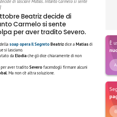
decide di lasciare Matias. Intanto Carmelo si sente
]
ottobre Beatriz decide di
tanto Carmelo si sente
pa per aver tradito Severo.
È u
 della
soap opera
Il Segreto
Beatriz
dice a
Matias
di
nu
ue si lasciano.
iutato da
Elodia
che gli dice chiaramente di non
A
e per aver tradito
Severo
facendogli firmare alcuni
obal
. Ma non c’è altra soluzione.
Seg
pag
@