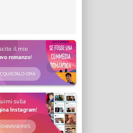
scito il mio
ovo romanzo
!
CQUISTALO ORA
uimi sulla
ina Instagram
!
DANINSERIES