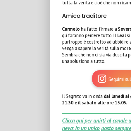
tutta la verità e cioè che non ricam
Amico traditore
Carmelo
ha fatto firmare a
Sever
gli faranno perdere tutto. Il
Leal
si
purtroppo è costretto ad ubbidire a 
venga a sapere la verità sulla mort
Sembra che non ci sia via d’uscita p
una soluzione a tutto.
Seguimi sul
Il Segreto va in onda
dal lunedì al 
21.30 e il sabato alle ore 15.05.
Clicca qui per unirti al canale
news in un unico posto sempre