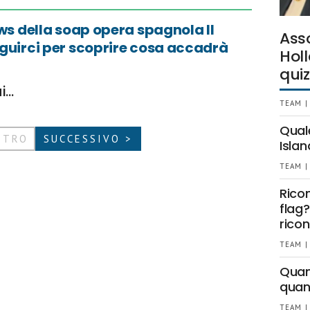
ews della soap opera spagnola Il
Ass
eguirci per scoprire cosa accadrà
Holl
quiz
ui…
TEAM |
Qual
ETRO
SUCCESSIVO >
Islan
TEAM |
Rico
flag?
ricon
TEAM |
Quant
quan
TEAM |