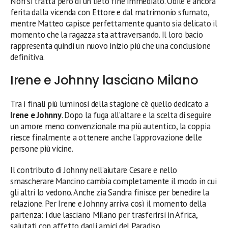
Non si tratta però di un lieto fine immediato. Odile è ancora
ferita dalla vicenda con Ettore e dal matrimonio sfumato,
mentre Matteo capisce perfettamente quanto sia delicato il
momento che la ragazza sta attraversando. Il loro bacio
rappresenta quindi un nuovo inizio più che una conclusione
definitiva.
Irene e Johnny lasciano Milano
Tra i finali più luminosi della stagione c’è quello dedicato a
Irene e Johnny
. Dopo la fuga all’altare e la scelta di seguire
un amore meno convenzionale ma più autentico, la coppia
riesce finalmente a ottenere anche l’approvazione delle
persone più vicine.
Il contributo di Johnny nell’aiutare Cesare e nello
smascherare Mancino cambia completamente il modo in cui
gli altri lo vedono. Anche zia Sandra finisce per benedire la
relazione. Per Irene e Johnny arriva così il momento della
partenza: i due lasciano Milano per trasferirsi in Africa,
salutati con affetto dagli amici del Paradiso.