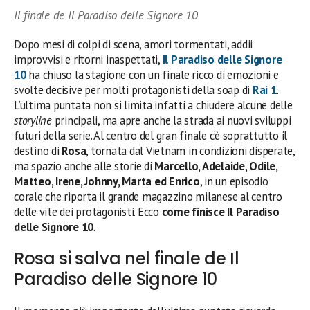
Il finale de Il Paradiso delle Signore 10
Dopo mesi di colpi di scena, amori tormentati, addii
improvvisi e ritorni inaspettati,
Il Paradiso delle Signore
10
ha chiuso la stagione con un finale ricco di emozioni e
svolte decisive per molti protagonisti della soap di
Rai 1
.
L’ultima puntata non si limita infatti a chiudere alcune delle
storyline
principali, ma apre anche la strada ai nuovi sviluppi
futuri della serie. Al centro del gran finale c’è soprattutto il
destino di
Rosa
, tornata dal Vietnam in condizioni disperate,
ma spazio anche alle storie di
Marcello, Adelaide, Odile,
Matteo, Irene, Johnny, Marta ed Enrico
, in un episodio
corale che riporta il grande magazzino milanese al centro
delle vite dei protagonisti. Ecco
come finisce
Il Paradiso
delle Signore 10
.
Rosa si salva nel finale de Il
Paradiso delle Signore 10