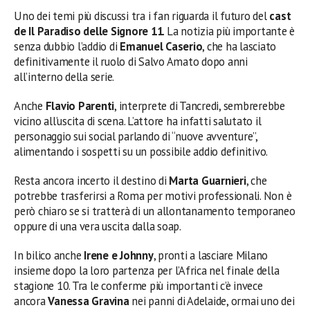
Uno dei temi più discussi tra i fan riguarda il futuro del
cast
de Il Paradiso delle Signore 11
. La notizia più importante è
senza dubbio l’addio di
Emanuel Caserio
, che ha lasciato
definitivamente il ruolo di Salvo Amato dopo anni
all’interno della serie.
Anche
Flavio Parenti
, interprete di Tancredi, sembrerebbe
vicino all’uscita di scena. L’attore ha infatti salutato il
personaggio sui social parlando di “nuove avventure”,
alimentando i sospetti su un possibile addio definitivo.
Resta ancora incerto il destino di
Marta Guarnieri
, che
potrebbe trasferirsi a Roma per motivi professionali. Non è
però chiaro se si tratterà di un allontanamento temporaneo
oppure di una vera uscita dalla soap.
In bilico anche
Irene e Johnny
, pronti a lasciare Milano
insieme dopo la loro partenza per l’Africa nel finale della
stagione 10. Tra le conferme più importanti c’è invece
ancora
Vanessa Gravina
nei panni di Adelaide, ormai uno dei