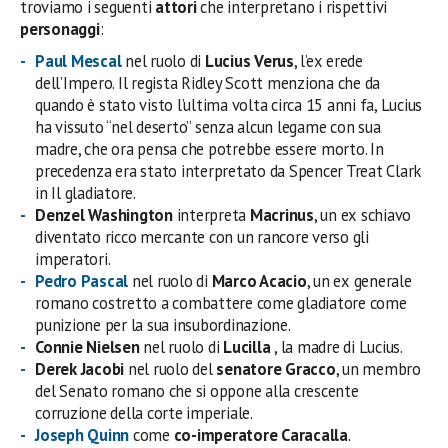
troviamo i seguenti
attori
che interpretano i rispettivi
personaggi
:
Paul Mescal
nel ruolo di
Lucius Verus
, l’ex erede
dell’Impero. Il regista Ridley Scott menziona che da
quando è stato visto l’ultima volta circa 15 anni fa, Lucius
ha vissuto “nel deserto” senza alcun legame con sua
madre, che ora pensa che potrebbe essere morto. In
precedenza era stato interpretato da Spencer Treat Clark
in Il gladiatore.
Denzel Washington
interpreta
Macrinus
, un ex schiavo
diventato ricco mercante con un rancore verso gli
imperatori.
Pedro Pascal
nel ruolo di
Marco Acacio
, un ex generale
romano costretto a combattere come gladiatore come
punizione per la sua insubordinazione.
Connie Nielsen
nel ruolo di
Lucilla
, la madre di Lucius.
Derek Jacobi
nel ruolo del
senatore Gracco
, un membro
del Senato romano che si oppone alla crescente
corruzione della corte imperiale.
Joseph Quinn
come
co-imperatore Caracalla
.