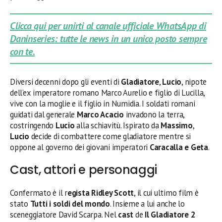
Clicca qui per unirti al canale ufficiale WhatsApp di
Daninseries: tutte le news in un unico posto sempre
con te.
Diversi decenni dopo gli eventi di
Gladiatore
,
Lucio
, nipote
dell’ex imperatore romano Marco Aurelio e figlio di Lucilla,
vive con la moglie e il figlio in Numidia. I soldati romani
guidati dal generale
Marco Acacio
invadono la terra,
costringendo
Lucio
alla schiavitù. Ispirato da
Massimo
,
Lucio
decide di combattere come gladiatore mentre si
oppone al governo dei giovani imperatori
Caracalla e Geta
.
Cast, attori e personaggi
Confermato è il r
egista Ridley Scott
, il cui ultimo film è
stato
Tutti i soldi del mondo
. Insieme a lui anche lo
sceneggiatore David Scarpa. Nel
cast
de
Il Gladiatore 2