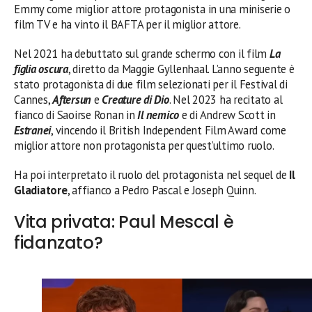
Emmy come miglior attore protagonista in una miniserie o
film TV e ha vinto il BAFTA per il miglior attore.
Nel 2021 ha debuttato sul grande schermo con il film
La
figlia oscura
, diretto da Maggie Gyllenhaal. L’anno seguente è
stato protagonista di due film selezionati per il Festival di
Cannes,
Aftersun
e
Creature di Dio
. Nel 2023 ha recitato al
fianco di Saoirse Ronan in
Il nemico
e di Andrew Scott in
Estranei
, vincendo il British Independent Film Award come
miglior attore non protagonista per quest’ultimo ruolo.
Ha poi interpretato il ruolo del protagonista nel sequel de
Il
Gladiatore
, affianco a Pedro Pascal e Joseph Quinn.
Vita privata: Paul Mescal è
fidanzato?