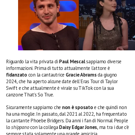
Riguardo la vita privata di
Paul Mescal
sappiamo diverse
informazioni. Prima di tutto attualmente l’attore è
fidanzato
con la cantautrice
Gracie Abrams
da giugno
2024, che ha aperto alcune date dell’Eras Tour di Taylor
Swift e che attualmente è virale su TikTok con la sua
canzone That’s So True.
Sicuramente sappiamo che
non è sposato
e che quindi non
ha una moglie. In passato, dal 2021 al 2022, ha frequentato
la cantante Phoebe Bridgers. Da anni i fan di Normal People
lo
shippano
con la collega
Daisy Edgar Jones
, ma tra i due c’è
sempre stata solamente una grande amicizia.