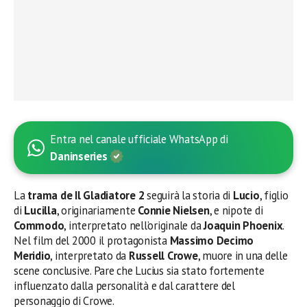
Entra nel canale ufficiale WhatsApp di
Daninseries
La
trama de Il Gladiatore 2
seguirà la storia di
Lucio
, figlio
di
Lucilla
, originariamente
Connie Nielsen
, e nipote di
Commodo
, interpretato nell’originale da
Joaquin Phoenix
.
Nel film del 2000 il protagonista
Massimo Decimo
Meridio
, interpretato da
Russell Crowe
, muore in una delle
scene conclusive. Pare che Lucius sia stato fortemente
influenzato dalla personalità e dal carattere del
personaggio di Crowe.