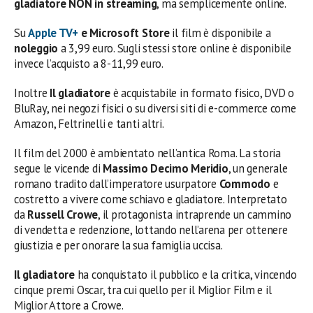
gladiatore
NON in streaming
, ma semplicemente online.
Su
Apple TV+
e Microsoft Store
il film è disponibile a
noleggio
a 3,99 euro. Sugli stessi store online è disponibile
invece l’acquisto a 8-11,99 euro.
Inoltre
Il gladiatore
è acquistabile in formato fisico, DVD o
BluRay, nei negozi fisici o su diversi siti di e-commerce come
Amazon, Feltrinelli e tanti altri.
Il film del 2000 è ambientato nell’antica Roma. La storia
segue le vicende di
Massimo Decimo Meridio
, un generale
romano tradito dall’imperatore usurpatore
Commodo
e
costretto a vivere come schiavo e gladiatore. Interpretato
da
Russell Crowe
, il protagonista intraprende un cammino
di vendetta e redenzione, lottando nell’arena per ottenere
giustizia e per onorare la sua famiglia uccisa.
Il gladiatore
ha conquistato il pubblico e la critica, vincendo
cinque premi Oscar, tra cui quello per il Miglior Film e il
Miglior Attore a Crowe.