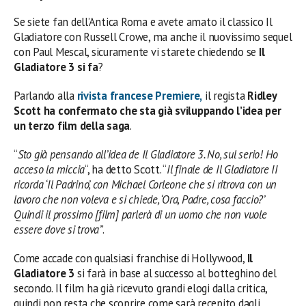
Se siete fan dell’Antica Roma e avete amato il classico Il
Gladiatore con Russell Crowe, ma anche il nuovissimo sequel
con Paul Mescal, sicuramente vi starete chiedendo se
Il
Gladiatore 3 si fa
?
Parlando alla
rivista francese Premiere,
il regista
Ridley
Scott ha confermato che sta già sviluppando l’idea per
un terzo film della saga
.
“
Sto già pensando all’idea de Il Gladiatore 3. No, sul serio! Ho
acceso la miccia
“, ha detto Scott. “
Il finale de Il Gladiatore II
ricorda ‘Il Padrino’, con Michael Corleone che si ritrova con un
lavoro che non voleva e si chiede, ‘Ora, Padre, cosa faccio?’
Quindi il prossimo [film] parlerà di un uomo che non vuole
essere dove si trova”
.
Come accade con qualsiasi franchise di Hollywood,
Il
Gladiatore 3
si farà in base al successo al botteghino del
secondo. Il film ha già ricevuto grandi elogi dalla critica,
quindi non resta che scoprire come sarà recepito dagli