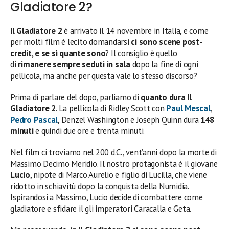
Gladiatore 2?
Il Gladiatore 2
è arrivato il 14 novembre in Italia, e come
per molti film è lecito domandarsi
ci sono scene post-
credit, e se sì quante sono
? Il consiglio è quello
di
rimanere sempre seduti in sala
dopo la fine di ogni
pellicola, ma anche per questa vale lo stesso discorso?
Prima di parlare del dopo, parliamo di
quanto dura
Il
Gladiatore 2
. La pellicola di Ridley Scott con
Paul Mescal
,
Pedro Pascal
, Denzel Washington e Joseph Quinn dura
148
minuti
e quindi due ore e trenta minuti.
Nel film ci troviamo nel 200 d.C., vent’anni dopo la morte di
Massimo Decimo Meridio. Il nostro protagonista è il giovane
Lucio
, nipote di Marco Aurelio e figlio di Lucilla, che viene
ridotto in schiavitù dopo la conquista della Numidia.
Ispirandosi a Massimo, Lucio decide di combattere come
gladiatore e sfidare il gli imperatori Caracalla e Geta.