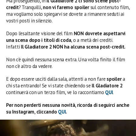
Ma proseguendo, in
Il Gladiatore 2
ci sono scene post-
credit
? Tranquilli,
non vi faremo spoiler
sul contenuto film,
ma vogliamo solo spiegarvi se dovete a rimanere seduti ai
vostri posti in silenzio.
Dopo l’esaltante visione del film
NON dovrete
aspettarvi
una scena dopo i titoli di coda
, o a metà dei crediti.
Infatti
Il Gladiatore 2
NON ha alcuna scena post-credit.
Non c’è quindi nessuna scena extra. Una volta finito il film
non c’è altro da vedere.
E dopo essere usciti dalla sala, attenti a non fare
spoiler
a
chi sta entrando! Se vi state chiedendo se
Il Gladiatore 2
continuerà con un terzo film, ve lo raccontiamo
QUI
.
Per non perderti nessuna novità, ricorda di seguirci anche
su Instagram, cliccando
QUI
.