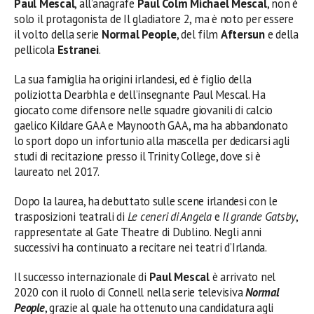
Paul Mescal
, all’anagrafe
Paul Colm Michael Mescal
, non è
solo il protagonista de Il gladiatore 2, ma è noto per essere
il volto della serie
Normal People
, del film
Aftersun
e della
pellicola
Estranei
.
La sua famiglia ha origini irlandesi, ed è figlio della
poliziotta Dearbhla e dell’insegnante Paul Mescal. Ha
giocato come difensore nelle squadre giovanili di calcio
gaelico Kildare GAA e Maynooth GAA, ma ha abbandonato
lo sport dopo un infortunio alla mascella per dedicarsi agli
studi di recitazione presso il Trinity College, dove si è
laureato nel 2017.
Dopo la laurea, ha debuttato sulle scene irlandesi con le
trasposizioni teatrali di
Le ceneri di Angela
e
Il grande Gatsby
,
rappresentate al Gate Theatre di Dublino. Negli anni
successivi ha continuato a recitare nei teatri d’Irlanda.
Il successo internazionale di
Paul Mescal
è arrivato nel
2020 con il ruolo di Connell nella serie televisiva
Normal
People
, grazie al quale ha ottenuto una candidatura agli