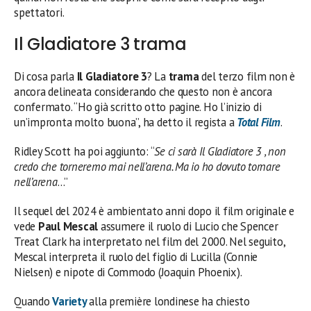
spettatori.
Il Gladiatore 3 trama
Di cosa parla
Il Gladiatore 3
? La
trama
del terzo film non è
ancora delineata considerando che questo non è ancora
confermato. “Ho già scritto otto pagine. Ho l’inizio di
un’impronta molto buona”, ha detto il regista a
Total Film
.
Ridley Scott ha poi aggiunto: “
Se ci sarà Il Gladiatore 3 , non
credo che torneremo mai nell’arena. Ma io ho dovuto tornare
nell’arena
…”
Il sequel del 2024 è ambientato anni dopo il film originale e
vede
Paul Mescal
assumere il ruolo di Lucio che Spencer
Treat Clark ha interpretato nel film del 2000. Nel seguito,
Mescal interpreta il ruolo del figlio di Lucilla (Connie
Nielsen) e nipote di Commodo (Joaquin Phoenix).
Quando
Variety
alla première londinese ha chiesto