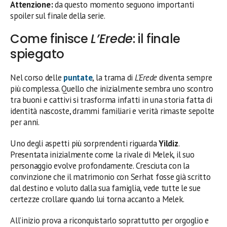
Attenzione:
da questo momento seguono importanti
spoiler sul finale della serie.
Come finisce
L’Erede
: il finale
spiegato
Nel corso delle
puntate
, la trama di
L’Erede
diventa sempre
più complessa. Quello che inizialmente sembra uno scontro
tra buoni e cattivi si trasforma infatti in una storia fatta di
identità nascoste, drammi familiari e verità rimaste sepolte
per anni.
Uno degli aspetti più sorprendenti riguarda
Yildiz
.
Presentata inizialmente come la rivale di Melek, il suo
personaggio evolve profondamente. Cresciuta con la
convinzione che il matrimonio con Serhat fosse già scritto
dal destino e voluto dalla sua famiglia, vede tutte le sue
certezze crollare quando lui torna accanto a Melek.
All’inizio prova a riconquistarlo soprattutto per orgoglio e