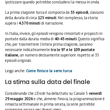
ipotizzare quando potrebbe concludersi la messa in onda.
La prima stagione turca è composta da
35 episodi
, ciascuno
della durata di circa
125 minuti
. Nel complesso, la storia
supera i
4.370 minuti
di narrazione.
In Italia, invece, gli episodi vengono rimontati e proposti in
puntate dalla durata media di
40-45 minuti
. Questo significa
che, per trasmettere l’intera prima stagione, saranno
necessarie indicativamente
tra le 97 e le 109 puntate
italiane
, un numero decisamente superiore rispetto ai 35
episodi originali.
Leggi anche:
Come finisce la serie turca
La stima sulla data del finale
Considerando che
L’Erede
ha debuttato su Canale 5
venerdì
29 maggio 2026
e che, almeno finora, la programmazione è
rimasta settimanale in prima serata, la serie potrebbe
proseguire ancora per diversi mesi.