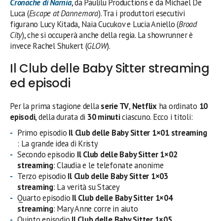
Cronache di Narnia
, da Paulilu Productions e da Michael De
Luca (
Escape at Dannemora
). Tra i produttori esecutivi
figurano Lucy Kitada, Naia Cucukov e Lucia Aniello (
Broad
City
), che si occuperà anche della regia. La showrunner è
invece Rachel Shukert (
GLOW
).
Il Club delle Baby Sitter streaming
ed episodi
Per la prima stagione della
serie TV
,
Netflix
ha ordinato
10
episodi
, della durata di
30 minuti
ciascuno. Ecco i titoli:
Primo episodio
Il Club delle Baby Sitter 1×01
streaming
: La grande idea di Kristy
Secondo episodio
Il Club delle Baby Sitter
1×02
streaming
: Claudia e le telefonate anonime
Terzo episodio
Il Club delle Baby Sitter 1×03
streaming
: La verità su Stacey
Quarto episodio
Il Club delle Baby Sitter 1×04
streaming
: Mary Anne corre in aiuto
Quinto episodio
Il Club delle Baby Sitter 1×05