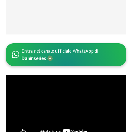
Entra nel canale ufficiale WhatsApp di
Daninseries