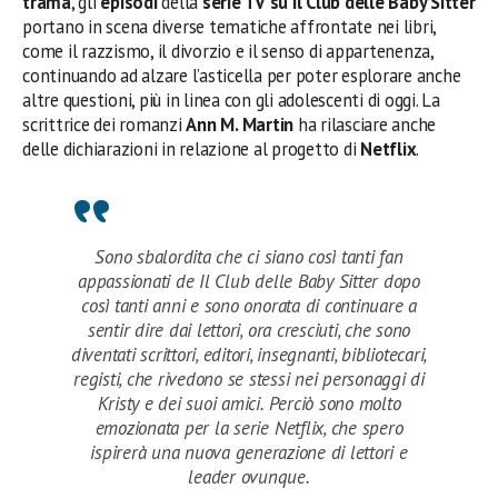
trama
, gli
episodi
della
serie TV su Il Club delle Baby Sitter
portano in scena diverse tematiche affrontate nei libri,
come il razzismo, il divorzio e il senso di appartenenza,
continuando ad alzare l’asticella per poter esplorare anche
altre questioni, più in linea con gli adolescenti di oggi. La
scrittrice dei romanzi
Ann M. Martin
ha rilasciare anche
delle dichiarazioni in relazione al progetto di
Netflix
.
Sono sbalordita che ci siano così tanti fan
appassionati de Il Club delle Baby Sitter dopo
così tanti anni e sono onorata di continuare a
sentir dire dai lettori, ora cresciuti, che sono
diventati scrittori, editori, insegnanti, bibliotecari,
registi, che rivedono se stessi nei personaggi di
Kristy e dei suoi amici. Perciò sono molto
emozionata per la serie Netflix, che spero
ispirerà una nuova generazione di lettori e
leader ovunque.