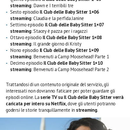
streaming
: Dawn e I terribili tre
Sesto episodio
Il Club delle Baby Sitter 1×06
streaming
: Claudia e la perfida Janine
Settimo episodio
Il Club delle Baby Sitter 1×07
streaming
: Stacey è pazza per i ragazzi
Ottavo episodio
Il Club delle Baby Sitter 1×08
streaming
: Il grande giorno di Kristy
Nono episodio
Il Club delle Baby Sitter 1×09
streaming
: Benvenuti a Camp Moosehead! Parte 1
Decimo episodio
Il Club delle Baby Sitter 1×10
streaming
: Benvenuti a Camp Moosehead! Parte 2
Trattandosi di un contenuto originale del servizio, gli
interessati non dovranno faticare per poter guardare gli
episodi online. La
serie TV su Il Club delle Baby Sitter verrà
caricata per intero su Netflix
, dove gli utenti potranno
godersi le storie tranquillamente in
streaming
.