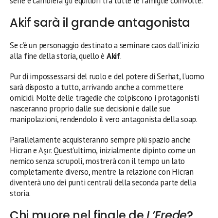
serie e cambierà gli equilibri tra tutte le famiglie coinvolte.
Akif sarà il grande antagonista
Se c’è un personaggio destinato a seminare caos dall’inizio
alla fine della storia, quello è
Akif
.
Pur di impossessarsi del ruolo e del potere di Serhat, l’uomo
sarà disposto a tutto, arrivando anche a commettere
omicidi. Molte delle tragedie che colpiscono i protagonisti
nasceranno proprio dalle sue decisioni e dalle sue
manipolazioni, rendendolo il vero antagonista della soap.
Parallelamente acquisteranno sempre più spazio anche
Hicran e Aşır. Quest’ultimo, inizialmente dipinto come un
nemico senza scrupoli, mostrerà con il tempo un lato
completamente diverso, mentre la relazione con Hicran
diventerà uno dei punti centrali della seconda parte della
storia.
Chi muore nel finale de
L’Erede
?