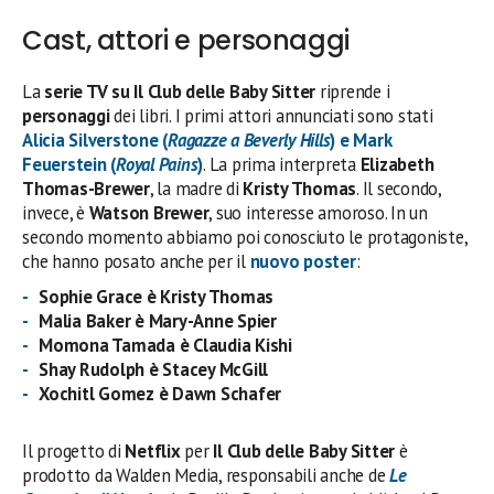
Cast, attori e personaggi
La
serie TV su Il Club delle Baby Sitter
riprende i
personaggi
dei libri. I primi attori annunciati sono stati
Alicia Silverstone
(
Ragazze a Beverly Hills
) e
Mark
Feuerstein
(
Royal Pains
)
. La prima interpreta
Elizabeth
Thomas-Brewer
, la madre di
Kristy Thomas
. Il secondo,
invece, è
Watson Brewer
, suo interesse amoroso. In un
secondo momento abbiamo poi conosciuto le protagoniste,
che hanno posato anche per il
nuovo poster
:
Sophie Grace è Kristy Thomas
Malia Baker è Mary-Anne Spier
Momona Tamada è Claudia Kishi
Shay Rudolph è Stacey McGill
Xochitl Gomez è Dawn Schafer
Il progetto di
Netflix
per
Il Club delle Baby Sitter
è
prodotto da Walden Media, responsabili anche de
Le