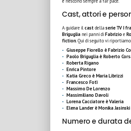
e riescono sempre a far pace.
Cast, attori e pers
A guidare il
cast
della
serie TV I fr
Briguglia
nei panni di
Fabrizio
e
R
fiction
. Qui di seguito vi riportiamo
Giuseppe Fiorello è Fabrizio C
Paolo Briguglia è Roberto Cors
Roberta Rigano
Enrica Pintore
Katia Greco è Maria Librizzi
Francesco Fotì
Massimo De Lorenzo
Massimiliano Davoli
Lorena Cacciatore è Valeria
Elena Lander è Monika Jasinski
Numero e durata de