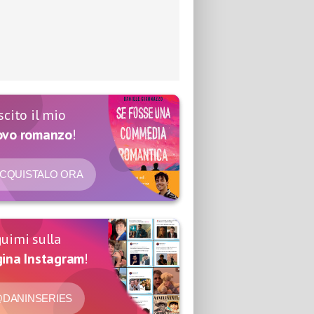
scito il mio
ovo romanzo
!
CQUISTALO ORA
uimi sulla
ina Instagram
!
DANINSERIES