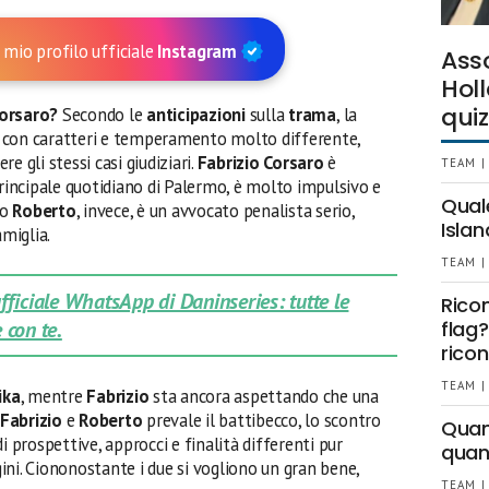
 mio profilo ufficiale
Instagram
Ass
Holl
quiz
 Corsaro?
Secondo le
anticipazioni
sulla
trama
, la
li con caratteri e temperamento molto differente,
e gli stessi casi giudiziari.
Fabrizio Corsaro
è
TEAM |
principale quotidiano di Palermo, è molto impulsivo e
Qual
lo
Roberto
, invece, è un avvocato penalista serio,
Islan
amiglia.
TEAM |
 ufficiale WhatsApp di Daninseries: tutte le
Rico
 con te.
flag?
ricon
TEAM |
ika
, mentre
Fabrizio
sta ancora aspettando che una
Fabrizio
e
Roberto
prevale il battibecco, lo scontro
Quant
i prospettive, approcci e finalità differenti pur
quan
ni. Ciononostante i due si vogliono un gran bene,
TEAM |