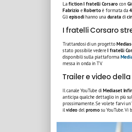
La
fiction I fratelli Corsaro
con
Gi
Fabrizio
e
Roberto
è formata da
4
Gli
episodi
hanno una
durata
di
ci
I fratelli Corsaro s
Trattandosi di un progetto
Medias
stato possibile vedere
I fratelli Co
disponibili sulla piattaforma
Media
messa in onda in TV.
Trailer e video della
Il canale YouTube di
Mediaset Infin
anticipa qualche dettaglio in più su
prossimamente. Se volete farvi un’i
il
video
del
promo
su YouTube. Vi b