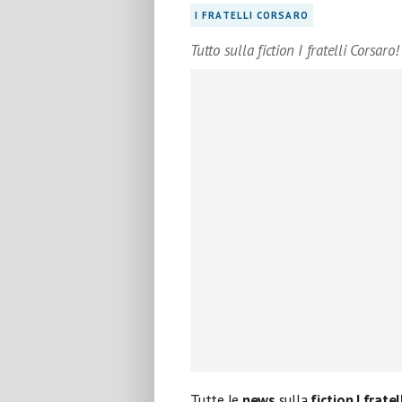
I FRATELLI CORSARO
Tutto sulla fiction I fratelli Corsaro!
Tutte le
news
sulla
fiction I frate