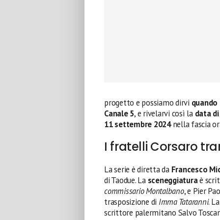
progetto e possiamo dirvi
quando i
Canale 5
, e rivelarvi così la
data di
11 settembre 2024
nella fascia or
I fratelli Corsaro t
La serie è diretta da
Francesco Mic
di Taodue. La
sceneggiatura
è scri
commissario Montalbano
, e Pier Pa
trasposizione di
Imma Tataranni
. L
scrittore palermitano Salvo Tosca