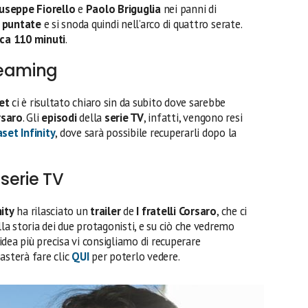
useppe Fiorello
e
Paolo Briguglia
nei panni di
 puntate
e si snoda quindi nell’arco di quattro serate.
rca 110 minuti
.
treaming
et
ci è risultato chiaro sin da subito dove sarebbe
rsaro
. Gli
episodi
della
serie TV
, infatti, vengono resi
set Infinity
, dove sarà possibile recuperarli dopo la
 serie TV
ity
ha rilasciato un
trailer
de
I fratelli Corsaro
, che ci
lla storia dei due protagonisti, e su ciò che vedremo
dea più precisa vi consigliamo di recuperare
asterà fare clic
QUI
per poterlo vedere.