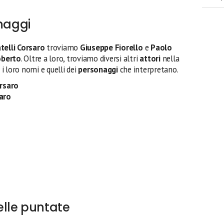
onaggi
atelli Corsaro
troviamo
Giuseppe Fiorello
e
Paolo
oberto
. Oltre a loro, troviamo diversi altri
attori
nella
 i loro nomi e quelli dei
personaggi
che interpretano.
orsaro
aro
lle puntate