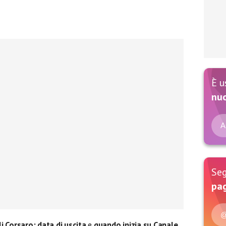
È u
nu
A
Seg
pag
@
lli Corsaro:
data di uscita
e
quando inizia su Canale