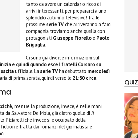
tanto da avere un calendario ricco di
arrivi interessanti, per prepararci a uno
splendido autunno televisivo! Tra le
prossime
serie TV
che arriveranno a farci
compagnia troviamo anche quella con
protagonisti
Giuseppe Fiorello
e
Paolo
Briguglia
.
Ci sono già diverse informazioni sul
nizia e quindi quando esce I fratelli Corsaro su
 uscita
ufficiale. La
serie TV
ha debuttato
mercoledì
aria di prima serata, quindi verso le
21:30 circa
.
QUIZ
rama
cichè
, mentre la produzione, invece, è nelle mani
tta da Salvatore De Mola, già dietro quelle di
Il
olo Piciarelli che invece si è occupato della
a fiction è tratta dai romanzi del giornalista e
no.