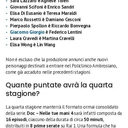
Sara Lazzaro è Agnese Tiberi
Giovanni Scifoni è Enrico Sandri
Elisa Di Eusanio è Teresa Maraldi
Marco Rossetti è Damiano Cesconi
Pierpaolo Spollon
è
Riccardo Bonvegna
Giacomo Giorgio
è Federico Lentini
Laura Cravedi è Martina Cravelli
Elisa Wong è Lin Wang
Non è escluso che la produzione annunci anche nuovi
personaggi destinati a entrare nel Policlinico Ambrosiano,
come già accaduto nelle precedenti stagioni.
Quante puntate avrà la quarta
stagione?
La quarta stagione manterrà il formato ormai consolidato
della serie.
Doc – Nelle tue mani 4
sarà infatti composta da
16 episodi
, ciascuno della durata di circa
50 minuti
,
distribuiti in
8 prime serate
su Rai 1. Una formula che ha