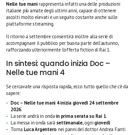
Nelle tue mani
rappresenta infatti una delle produzioni
italiane più amate degli ultimi anni, capace di ottenere
ascolti molto elevati e un seguito costante anche sulle
piattaforme streaming.
Il ritorno a settembre consentirà inoltre alla serie di
accompagnare il pubblico per buona parte dell’autunno,
rafforzando ulteriormente l’offerta fiction di Rai 1.
In sintesi: quando inizia Doc –
Nelle tue mani 4
Se cercavate una risposta rapida, ecco tutto quello che c’è da
sapere:
Doc – Nelle tue mani 4 inizia giovedì 24 settembre
2026
.
La serie andrà in onda
in prima serata su Rai 1
.
La messa in onda sarà
settimanale
, ogni
giovedì
.
Torna
Luca Argentero
nei panni del dottor Andrea Fanti