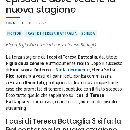
nuova stagione
CORA
| LUGLIO 17, 2026
FICTION
I CASI DI TERESA BATTAGLIA
SCHEDA
Elena Sofia Ricci sarà di nuovo Teresa Battaglia
La terza stagione de
I casi di Teresa Battaglia
, dal titolo
Figlia della cenere
, è ufficialmente realtà. Dopo il successo
di
Fiori sopra l’inferno
e
Ninfa dormiente
,
Elena Sofia
Ricci
tornerà a vestire i panni dell’iconica commissaria
creata da
Ilaria Tuti
, protagonista di un nuovo inquietante
caso che promette di tenere il pubblico con il fiato sospeso.
Ecco tutto quello che sappiamo su
I casi di Teresa
Battaglia 3
: trama, cast, quando esce, numero di episodi e
streaming.
I casi di Teresa Battaglia 3 si fa: la
Rai conferma la nuova stagione