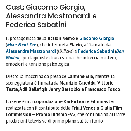
Cast: Giacomo Giorgio,
Alessandra Mastronardi e
Federica Sabatini
Il protagonista della
fiction Nemo
è
Giacomo Giorgio
(
Mare Fuori
,
Doc
), che interpreta
Flavio
, affiancato da
Alessandra Mastronardi
(
L’Allieva
) e
Federica Sabatini
(
Don
Matteo
), protagoniste di una storia che intreccia mistero,
emozioni e tensione psicologica.
Dietro la macchina da presa c’è
Carmine Elia
, mentre la
sceneggiatura è firmata da
Maurizio Careddu, Vittorio
Testa, Adil Bellafqih, Jenny Bertoldo e Francesco Tosco
.
La serie è una
coproduzione Rai Fiction e Filmmaster
,
realizzata con il contributo della
Friuli Venezia Giulia Film
Commission – PromoTurismoFVG
, che continua ad attrarre
produzioni televisive di primo piano sul territorio.