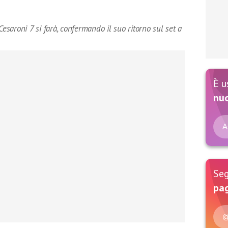
Cesaroni 7 si farà, confermando il suo ritorno sul set a
È u
nu
A
Seg
pag
@