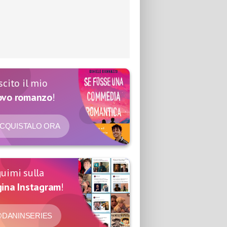
scito il mio
ovo romanzo
!
CQUISTALO ORA
uimi sulla
ina Instagram
!
DANINSERIES