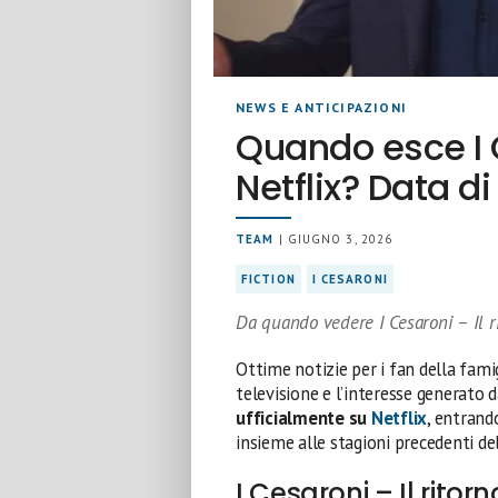
NEWS E ANTICIPAZIONI
Quando esce I C
Netflix? Data di
TEAM
| GIUGNO 3, 2026
FICTION
I CESARONI
Da quando vedere I Cesaroni – Il ri
Ottime notizie per i fan della fami
televisione e l’interesse generato 
ufficialmente su
Netflix
, entrand
insieme alle stagioni precedenti del
I Cesaroni – Il rito