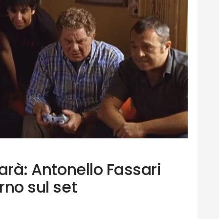
farà: Antonello Fassari
rno sul set