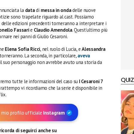
nnunciata la
data
di
messa in onda
delle nuove
otizie sono trapelate riguardo al cast. Possiamo
delle edizioni precedenti torneranno a interpretare i
onello Fassari
e
Claudio Amendola
. Quest’ultimo più
rnare nei panni di Giulio Cesaroni.
che
Elena Sofia Ricci
, nel ruolo di Lucia, e
Alessandra
n torneranno. La seconda, in particolare,
aveva
il suo personaggio non avrebbe avuto una storia da
QUIZ
vremo tutte le informazioni del caso su
I Cesaroni 7
attempo vi ricordiamo che la serie è disponibile in
lix.
 mio profilo ufficiale
Instagram
ricorda di seguirci anche su