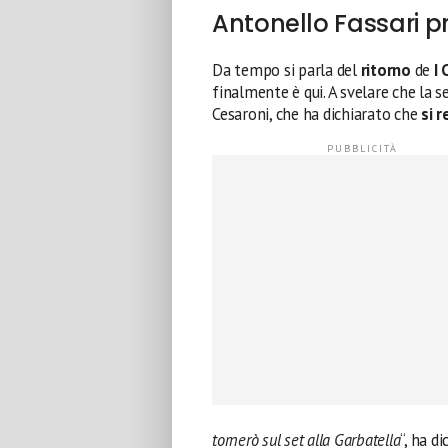
Antonello Fassari pr
Da tempo si parla del
ritorno
de
I 
finalmente è qui. A svelare che la s
Cesaroni, che ha dichiarato che
si 
tornerò sul set alla Garbatella
“, ha di