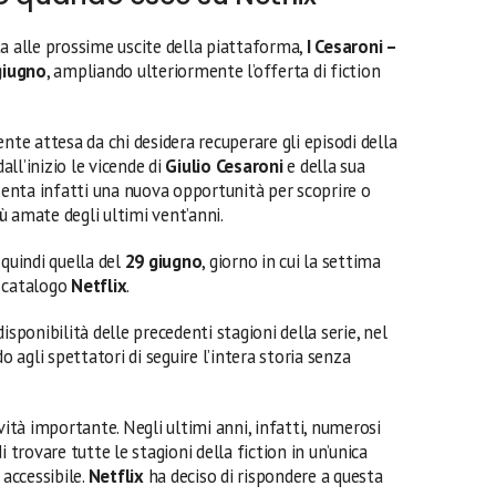
ta alle prossime uscite della piattaforma,
I Cesaroni –
 giugno
, ampliando ulteriormente l’offerta di fiction
nte attesa da chi desidera recuperare gli episodi della
all’inizio le vicende di
Giulio Cesaroni
e della sua
enta infatti una nuova opportunità per scoprire o
iù amate degli ultimi vent’anni.
 quindi quella del
29 giugno
, giorno in cui la settima
l catalogo
Netflix
.
isponibilità delle precedenti stagioni della serie, nel
agli spettatori di seguire l’intera storia senza
vità importante. Negli ultimi anni, infatti, numerosi
i trovare tutte le stagioni della fiction in un’unica
accessibile.
Netflix
ha deciso di rispondere a questa