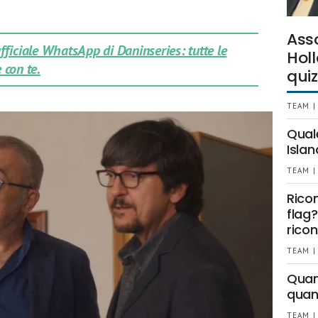
Ass
 ufficiale WhatsApp di Daninseries: tutte le
Holl
 con te.
quiz
TEAM |
Qual
Islan
TEAM |
Rico
flag?
ricon
TEAM |
Quant
quan
TEAM |