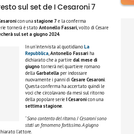
esto sul set de I Cesaroni 7
Cesaroni
con una
stagione 7
e la conferma
erie tornerà è stato
Antonello Fassari
, volto di Cesare
recherà sul set a giugno 2024
.
In un’intervista al quotidiano
La
Repubblica
,
Antonello Fassari
ha
dichiarato che a partire
dal mese di
giugno
tornerà nel quartiere romano
della
Garbatella
per indossare
nuovamente i panni di
Cesare Cesaroni
.
Questa conferma ha accertato quindi le
voci che circolavano da mesi sul ritorno
della popolare serie
I Cesaroni
con una
settima stagione
.
“
Sono contento del ritorno. I Cesaroni sono
stati un fenomeno fortissimo. A giugno
chiarato l’attore.