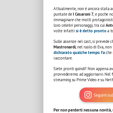
Attualmente, non è ancora stata a
puntate de
I Cesaroni 7
, e poche n
immaginare che molti protagonisti 
loro celebri personaggi, tra cui
Ant
volte infatti
si è detto pronto
a to
Sulle assenze nel cast, si prevede 
Mastronardi
, nel ruolo di Eva, no
dichiarato qualche tempo fa
che 
raccontare.
Siete pronti quindi? Non appena a
provvederemo ad aggiornarvi. Nel fr
streaming su Prime Video e su Netf
Seguimi sul
Per non perderti nessuna novità, 