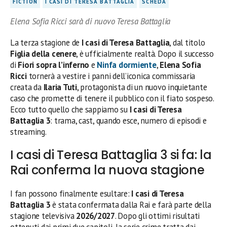
FICTION
I CASI DI TERESA BATTAGLIA
SCHEDA
Elena Sofia Ricci sarà di nuovo Teresa Battaglia
La terza stagione de
I casi di Teresa Battaglia
, dal titolo
Figlia della cenere
, è ufficialmente realtà. Dopo il successo
di
Fiori sopra l’inferno
e
Ninfa dormiente
,
Elena Sofia
Ricci
tornerà a vestire i panni dell’iconica commissaria
creata da
Ilaria Tuti
, protagonista di un nuovo inquietante
caso che promette di tenere il pubblico con il fiato sospeso.
Ecco tutto quello che sappiamo su
I casi di Teresa
Battaglia 3
: trama, cast, quando esce, numero di episodi e
streaming.
I casi di Teresa Battaglia 3 si fa: la
Rai conferma la nuova stagione
I fan possono finalmente esultare:
I casi di Teresa
Battaglia 3
è stata confermata dalla Rai e farà parte della
stagione televisiva
2026/2027
. Dopo gli ottimi risultati
ottenuti dai primi due capitoli, la serie crime tratta dai