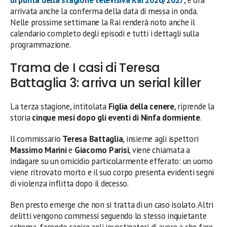
arrivata anche la conferma della data di messa in onda.
Nelle prossime settimane la Rai renderà noto anche il
calendario completo degli episodi e tutti i dettagli sulla
programmazione.
Trama de I casi di Teresa
Battaglia 3: arriva un serial killer
La terza stagione, intitolata
Figlia della cenere
, riprende la
storia
cinque mesi dopo gli eventi di Ninfa dormiente
.
Il commissario
Teresa Battaglia
, insieme agli ispettori
Massimo Marini
e
Giacomo Parisi
, viene chiamata a
indagare su un omicidio particolarmente efferato: un uomo
viene ritrovato morto e il suo corpo presenta evidenti segni
di violenza inflitta dopo il decesso.
Ben presto emerge che non si tratta di un caso isolato. Altri
delitti vengono commessi seguendo lo stesso inquietante
schema, facendo capire agli investigatori di avere a che fare