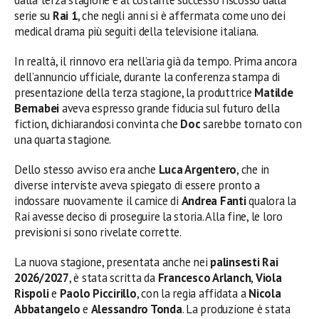
serie su
Rai 1
, che negli anni si è affermata come uno dei
medical drama più seguiti della televisione italiana.
In realtà, il rinnovo era nell’aria già da tempo. Prima ancora
dell’annuncio ufficiale, durante la conferenza stampa di
presentazione della terza stagione, la produttrice
Matilde
Bernabei
aveva espresso grande fiducia sul futuro della
fiction, dichiarandosi convinta che
Doc
sarebbe tornato con
una quarta stagione.
Dello stesso avviso era anche
Luca Argentero
, che in
diverse interviste aveva spiegato di essere pronto a
indossare nuovamente il camice di
Andrea Fanti
qualora la
Rai avesse deciso di proseguire la storia. Alla fine, le loro
previsioni si sono rivelate corrette.
La nuova stagione, presentata anche nei
palinsesti Rai
2026/2027
, è stata scritta da
Francesco Arlanch
,
Viola
Rispoli
e
Paolo Piccirillo
, con la regia affidata a
Nicola
Abbatangelo
e
Alessandro Tonda
. La produzione è stata