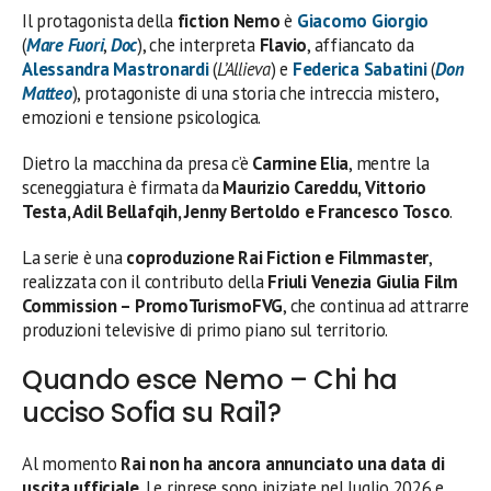
Il protagonista della
fiction Nemo
è
Giacomo Giorgio
(
Mare Fuori
,
Doc
), che interpreta
Flavio
, affiancato da
Alessandra Mastronardi
(
L’Allieva
) e
Federica Sabatini
(
Don
Matteo
), protagoniste di una storia che intreccia mistero,
emozioni e tensione psicologica.
Dietro la macchina da presa c’è
Carmine Elia
, mentre la
sceneggiatura è firmata da
Maurizio Careddu, Vittorio
Testa, Adil Bellafqih, Jenny Bertoldo e Francesco Tosco
.
La serie è una
coproduzione Rai Fiction e Filmmaster
,
realizzata con il contributo della
Friuli Venezia Giulia Film
Commission – PromoTurismoFVG
, che continua ad attrarre
produzioni televisive di primo piano sul territorio.
Quando esce Nemo – Chi ha
ucciso Sofia su Rai1?
Al momento
Rai non ha ancora annunciato una data di
uscita ufficiale
. Le riprese sono iniziate nel luglio 2026 e