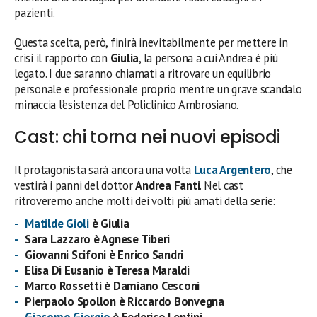
pazienti.
Questa scelta, però, finirà inevitabilmente per mettere in
crisi il rapporto con
Giulia
, la persona a cui Andrea è più
legato. I due saranno chiamati a ritrovare un equilibrio
personale e professionale proprio mentre un grave scandalo
minaccia l’esistenza del Policlinico Ambrosiano.
Cast: chi torna nei nuovi episodi
Il protagonista sarà ancora una volta
Luca Argentero
, che
vestirà i panni del dottor
Andrea Fanti
. Nel cast
ritroveremo anche molti dei volti più amati della serie:
Matilde Gioli
è Giulia
Sara Lazzaro è Agnese Tiberi
Giovanni Scifoni è Enrico Sandri
Elisa Di Eusanio è Teresa Maraldi
Marco Rossetti è Damiano Cesconi
Pierpaolo Spollon
è
Riccardo Bonvegna
Giacomo Giorgio
è Federico Lentini