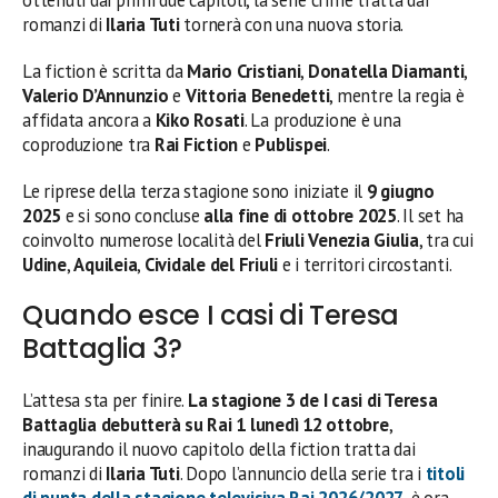
romanzi di
Ilaria Tuti
tornerà con una nuova storia.
La fiction è scritta da
Mario Cristiani
,
Donatella Diamanti
,
Valerio D’Annunzio
e
Vittoria Benedetti
, mentre la regia è
affidata ancora a
Kiko Rosati
. La produzione è una
coproduzione tra
Rai Fiction
e
Publispei
.
Le riprese della terza stagione sono iniziate il
9 giugno
2025
e si sono concluse
alla fine di ottobre 2025
. Il set ha
coinvolto numerose località del
Friuli Venezia Giulia
, tra cui
Udine
,
Aquileia
,
Cividale del Friuli
e i territori circostanti.
Quando esce I casi di Teresa
Battaglia 3?
L’attesa sta per finire.
La stagione 3 de I casi di Teresa
Battaglia debutterà su Rai 1 lunedì 12 ottobre
,
inaugurando il nuovo capitolo della fiction tratta dai
romanzi di
Ilaria Tuti
. Dopo l’annuncio della serie tra i
titoli
di punta della stagione televisiva Rai 2026/2027
, è ora