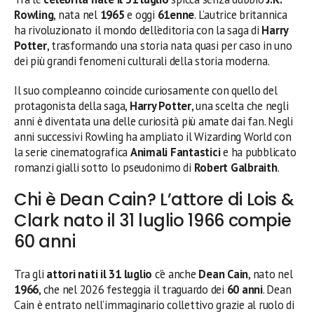
Rowling
, nata nel
1965
e oggi
61enne
. L’autrice britannica
ha rivoluzionato il mondo dell’editoria con la saga di
Harry
Potter
, trasformando una storia nata quasi per caso in uno
dei più grandi fenomeni culturali della storia moderna.
Il suo compleanno coincide curiosamente con quello del
protagonista della saga,
Harry Potter
, una scelta che negli
anni è diventata una delle curiosità più amate dai fan. Negli
anni successivi Rowling ha ampliato il Wizarding World con
la serie cinematografica
Animali Fantastici
e ha pubblicato
romanzi gialli sotto lo pseudonimo di
Robert Galbraith
.
Chi è Dean Cain? L’attore di Lois &
Clark nato il 31 luglio 1966 compie
60 anni
Tra gli
attori nati il 31 luglio
c’è anche
Dean Cain
, nato nel
1966
, che nel 2026 festeggia il traguardo dei
60 anni
. Dean
Cain è entrato nell’immaginario collettivo grazie al ruolo di