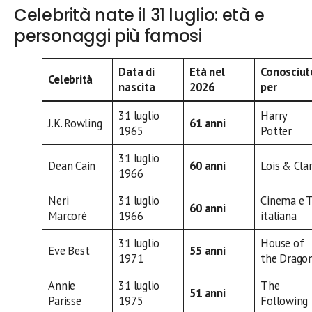
Celebrità nate il 31 luglio: età e
personaggi più famosi
Data di
Età nel
Conosciut
Celebrità
nascita
2026
per
31 luglio
Harry
J.K. Rowling
61 anni
1965
Potter
31 luglio
Dean Cain
60 anni
Lois & Cla
1966
Neri
31 luglio
Cinema e 
60 anni
Marcorè
1966
italiana
31 luglio
House of
Eve Best
55 anni
1971
the Drago
Annie
31 luglio
The
51 anni
Parisse
1975
Following