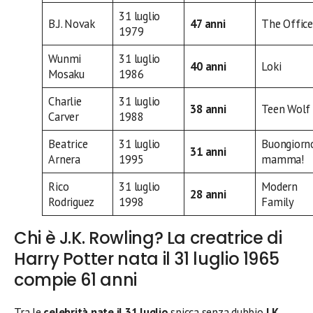
31 luglio
B.J. Novak
47 anni
The Office
1979
Wunmi
31 luglio
40 anni
Loki
Mosaku
1986
Charlie
31 luglio
38 anni
Teen Wolf
Carver
1988
Beatrice
31 luglio
Buongiorn
31 anni
Arnera
1995
mamma!
Rico
31 luglio
Modern
28 anni
Rodriguez
1998
Family
Chi è J.K. Rowling? La creatrice di
Harry Potter nata il 31 luglio 1965
compie 61 anni
Tra le
celebrità nate il 31 luglio
spicca senza dubbio
J.K.