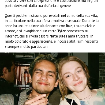
dovuto vivere con la depressione e l’autolesionismo in gran
parte derivanti dalla sua disforia di genere.
Questi problemi si sono poi evoluti nel corso della sua vita,
in particolare nella sua sfera emotiva e sessuale. Durante la
serie ha una relazione altalenante con
Rue
, tra amicizia e
amore, e si invaghisce di un certo
Tyler
conosciuto su
internet, che si rivela essere
Nate
.
Jules
ama truccarsi in
modo colorato e appariscente, e indossa abiti luminescenti
e sempre molto particolari.