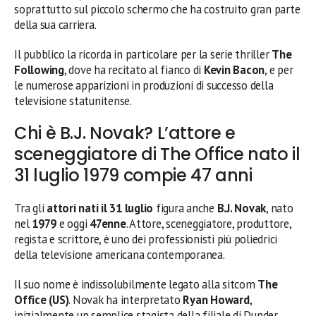
soprattutto sul piccolo schermo che ha costruito gran parte
della sua carriera.
Il pubblico la ricorda in particolare per la serie thriller
The
Following
, dove ha recitato al fianco di
Kevin Bacon
, e per
le numerose apparizioni in produzioni di successo della
televisione statunitense.
Chi è B.J. Novak? L’attore e
sceneggiatore di The Office nato il
31 luglio 1979 compie 47 anni
Tra gli
attori nati il 31 luglio
figura anche
B.J. Novak
, nato
nel
1979
e oggi
47enne
. Attore, sceneggiatore, produttore,
regista e scrittore, è uno dei professionisti più poliedrici
della televisione americana contemporanea.
Il suo nome è indissolubilmente legato alla sitcom
The
Office (US)
. Novak ha interpretato
Ryan Howard
,
inizialmente un semplice stagista della filiale di Dunder