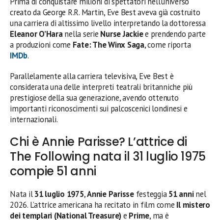
Prima di conquistare milioni di spettatori nell’universo
creato da George R.R. Martin, Eve Best aveva già costruito
una carriera di altissimo livello interpretando la dottoressa
Eleanor O’Hara
nella serie
Nurse Jackie
e prendendo parte
a produzioni come
Fate: The Winx Saga
, come riporta
IMDb
.
Parallelamente alla carriera televisiva, Eve Best è
considerata una delle interpreti teatrali britanniche più
prestigiose della sua generazione, avendo ottenuto
importanti riconoscimenti sui palcoscenici londinesi e
internazionali.
Chi è Annie Parisse? L’attrice di
The Following nata il 31 luglio 1975
compie 51 anni
Nata il
31 luglio 1975
,
Annie Parisse
festeggia
51 anni
nel
2026. L’attrice americana ha recitato in film come
Il mistero
dei templari (National Treasure)
e
Prime
, ma è