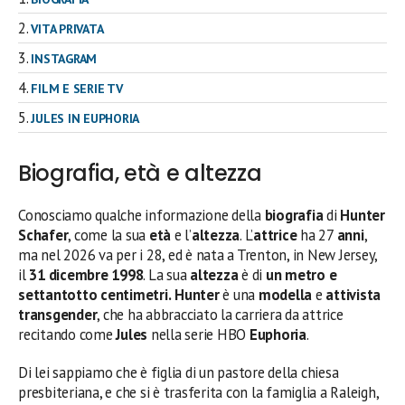
VITA PRIVATA
INSTAGRAM
FILM E SERIE TV
JULES IN EUPHORIA
Biografia, età e altezza
Conosciamo qualche informazione della
biografia
di
Hunter
Schafer
, come la sua
età
e l’
altezza
. L’
attrice
ha 27
anni
,
ma nel 2026 va per i 28, ed è nata a Trenton, in New Jersey,
il
31 dicembre 1998
. La sua
altezza
è di
un metro e
settantotto centimetri.
Hunter
è una
modella
e
attivista
transgender
, che ha abbracciato la carriera da attrice
recitando come
Jules
nella serie HBO
Euphoria
.
Di lei sappiamo che è figlia di un pastore della chiesa
presbiteriana, e che si è trasferita con la famiglia a Raleigh,