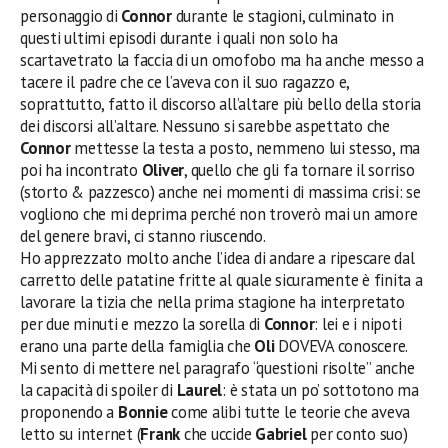
personaggio di
Connor
durante le stagioni, culminato in
questi ultimi episodi durante i quali non solo ha
scartavetrato la faccia di un omofobo ma ha anche messo a
tacere il padre che ce l’aveva con il suo ragazzo e,
soprattutto, fatto il discorso all’altare più bello della storia
dei discorsi all’altare. Nessuno si sarebbe aspettato che
Connor
mettesse la testa a posto, nemmeno lui stesso, ma
poi ha incontrato
Oliver
, quello che gli fa tornare il sorriso
(storto & pazzesco) anche nei momenti di massima crisi: se
vogliono che mi deprima perché non troverò mai un amore
del genere bravi, ci stanno riuscendo.
Ho apprezzato molto anche l’idea di andare a ripescare dal
carretto delle patatine fritte al quale sicuramente è finita a
lavorare la tizia che nella prima stagione ha interpretato
per due minuti e mezzo la sorella di
Connor
: lei e i nipoti
erano una parte della famiglia che
Oli
DOVEVA conoscere.
Mi sento di mettere nel paragrafo “questioni risolte” anche
la capacità di spoiler di
Laurel
: è stata un po’ sottotono ma
proponendo a
Bonnie
come alibi tutte le teorie che aveva
letto su internet (
Frank
che uccide
Gabriel
per conto suo)