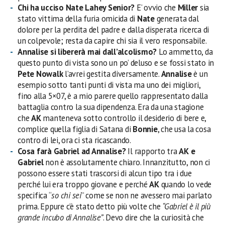
Chi ha ucciso Nate Lahey Senior?
E’ ovvio che
Miller
sia
stato vittima della furia omicida di
Nate
generata dal
dolore per la perdita del padre e dalla disperata ricerca di
un colpevole; resta da capire chi sia il vero responsabile.
Annalise si libererà mai dall’alcolismo?
Lo ammetto, da
questo punto di vista sono un po’ deluso e se fossi stato in
Pete Nowalk
l’avrei gestita diversamente.
Annalise
è un
esempio sotto tanti punti di vista ma uno dei migliori,
fino alla 5×07, è a mio parere quello rappresentato dalla
battaglia contro la sua dipendenza. Era da una stagione
che
AK
manteneva sotto controllo il desiderio di bere e,
complice quella figlia di Satana di
Bonnie
, che usa la cosa
contro di lei, ora ci sta ricascando.
Cosa farà Gabriel ad Annalise?
Il rapporto tra
AK e
Gabriel
non è assolutamente chiaro. Innanzitutto, non ci
possono essere stati trascorsi di alcun tipo tra i due
perché lui era troppo giovane e perché
AK
quando lo vede
specifica “
so chi sei
” come se non ne avessero mai parlato
prima. Eppure c’è stato detto più volte che
“Gabriel è il più
grande incubo di Annalise”
. Devo dire che la curiosità che