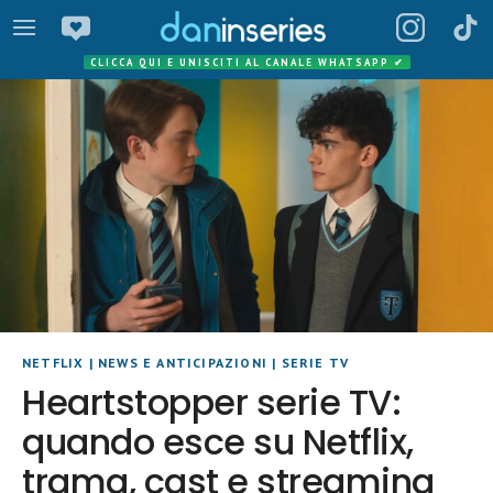
CLICCA QUI E UNISCITI AL CANALE WHATSAPP
✔
NETFLIX
|
NEWS E ANTICIPAZIONI
|
SERIE TV
Heartstopper serie TV:
quando esce su Netflix,
trama, cast e streaming