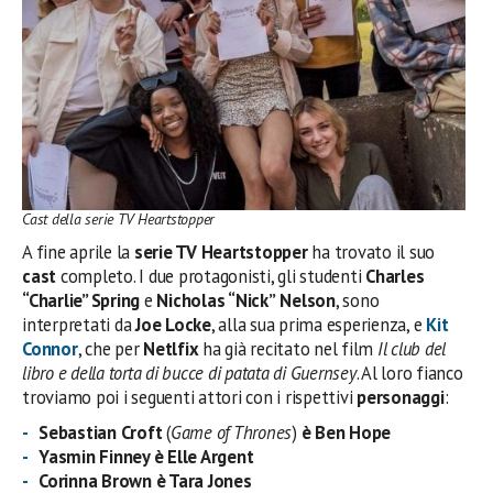
Cast della serie TV Heartstopper
A fine aprile la
serie TV Heartstopper
ha trovato il suo
cast
completo. I due protagonisti, gli studenti
Charles
“Charlie” Spring
e
Nicholas “Nick”
Nelson
, sono
interpretati da
Joe Locke
, alla sua prima esperienza, e
Kit
Connor
, che per
Netlfix
ha già recitato nel film
Il club del
libro e della torta di bucce di patata di Guernsey
. Al loro fianco
troviamo poi i seguenti attori con i rispettivi
personaggi
:
Sebastian Croft
(
Game of Thrones
)
è Ben Hope
Yasmin Finney è Elle Argent
Corinna Brown è Tara Jones