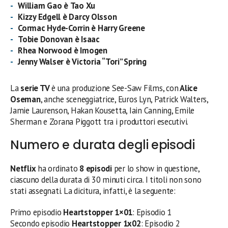
William Gao
è
Tao Xu
Kizzy Edgell
è Darcy Olsson
Cormac Hyde-Corrin
è Harry Greene
Tobie Donovan
è Isaac
Rhea Norwood
è Imogen
Jenny Walser è Victoria “Tori” Spring
La
serie TV
è una produzione See-Saw Films, con
Alice
Oseman
, anche sceneggiatrice, Euros Lyn, Patrick Walters,
Jamie Laurenson, Hakan Kousetta, Iain Canning, Emile
Sherman e Zorana Piggott tra i produttori esecutivi.
Numero e durata degli episodi
Netflix
ha ordinato
8 episodi
per lo show in questione,
ciascuno della durata di 30 minuti circa. I titoli non sono
stati assegnati. La dicitura, infatti, è la seguente:
Primo episodio
Heartstopper 1×01
: Episodio 1
Secondo episodio
Heartstopper 1
x02
: Episodio 2