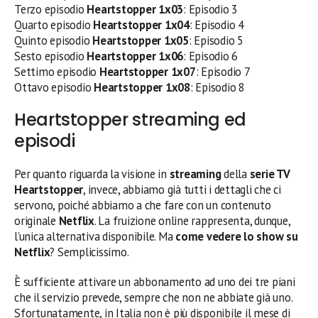
Terzo episodio
Heartstopper 1
x03
: Episodio 3
Quarto episodio
Heartstopper 1
x04
: Episodio 4
Quinto episodio
Heartstopper 1
x05
: Episodio 5
Sesto episodio
Heartstopper 1
x06
: Episodio 6
Settimo episodio
Heartstopper 1
x07
: Episodio 7
Ottavo episodio
Heartstopper 1
x08
: Episodio 8
Heartstopper streaming ed
episodi
Per quanto riguarda la visione in
streaming
della
serie TV
Heartstopper
, invece, abbiamo già tutti i dettagli che ci
servono, poiché abbiamo a che fare con un contenuto
originale
Netflix
. La fruizione online rappresenta, dunque,
l’unica alternativa disponibile. Ma
come vedere lo show su
Netflix
? Semplicissimo.
È sufficiente attivare un abbonamento ad uno dei tre piani
che il servizio prevede, sempre che non ne abbiate già uno.
Sfortunatamente, in Italia non è più disponibile il mese di