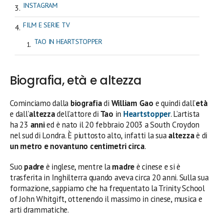
INSTAGRAM
FILM E SERIE TV
TAO IN HEARTSTOPPER
Biografia, età e altezza
Cominciamo dalla
biografia
di
William Gao
e quindi dall’
età
e dall’
altezza
dell’attore di
Tao
in
Heartstopper
. L’artista
ha 23
anni
ed è nato il 20 febbraio 2003 a South Croydon
nel sud di Londra. È piuttosto alto, infatti la sua
altezza
è di
un metro e novantuno centimetri circa
.
Suo
padre
è inglese, mentre la
madre
è cinese e si è
trasferita in Inghilterra quando aveva circa 20 anni. Sulla sua
formazione, sappiamo che ha frequentato la Trinity School
of John Whitgift, ottenendo il massimo in cinese, musica e
arti drammatiche.