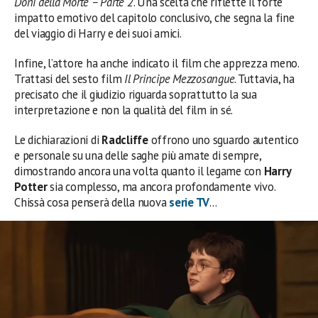
Doni della Morte – Parte 2
. Una scelta che riflette il forte
impatto emotivo del capitolo conclusivo, che segna la fine
del viaggio di Harry e dei suoi amici.
Infine, l’attore ha anche indicato il film che apprezza meno.
Trattasi del sesto film
Il Principe Mezzosangue
. Tuttavia, ha
precisato che il giudizio riguarda soprattutto la sua
interpretazione e non la qualità del film in sé.
Le dichiarazioni di
Radcliffe
offrono uno sguardo autentico
e personale su una delle saghe più amate di sempre,
dimostrando ancora una volta quanto il legame con
Harry
Potter
sia complesso, ma ancora profondamente vivo.
Chissà cosa penserà della nuova
serie TV
…