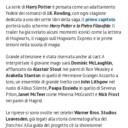
La serie di
Harry Potter
è pensata come un adattamento
fedele dei romanzi di
J.K. Rowling
, con ogni stagione
dedicata a uno dei sette libri della saga. Il
primo capitolo
porterà sullo schermo
Harry Potter e la Pietra Filosofale
. Il
trailer ha già svelato alcuni momenti iconici come la lettera
di Hogwarts, il viaggio sull’Hogwarts Express e le prime
lezioni nella scuola di magia.
Grande attenzione è stata riservata anche al cast. A
interpretare il giovane mago sarà
Dominic McLaughlin
,
affiancato da
Alastair Stout
nei panni di Ron Weasley e
Arabella Stanton
in quelli di Hermione Granger. Accanto a
loro, un ensemble di grande livello con
John Lithgow
nel
ruolo di Albus Silente,
Paapa Essiedu
in quello di Severus
Piton,
Janet McTeer
come Minerva McGranitt e
Nick Frost
nei panni di Hagrid.
Le riprese si sono svolte nei celebri
Warner Bros. Studios
Leavesden
, già legati alla storia cinematografica del
franchise
. Alla guida del progetto c’è la showrunner