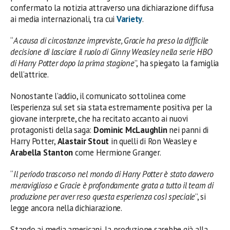
confermato la notizia attraverso una dichiarazione diffusa
ai media internazionali, tra cui
Variety
.
“
A causa di circostanze impreviste, Gracie ha preso la difficile
decisione di lasciare il ruolo di Ginny Weasley nella serie HBO
di Harry Potter dopo la prima stagione
”, ha spiegato la famiglia
dell’attrice.
Nonostante l’addio, il comunicato sottolinea come
l’esperienza sul set sia stata estremamente positiva per la
giovane interprete, che ha recitato accanto ai nuovi
protagonisti della saga:
Dominic McLaughlin
nei panni di
Harry Potter,
Alastair Stout
in quelli di Ron Weasley e
Arabella Stanton
come Hermione Granger.
“
Il periodo trascorso nel mondo di Harry Potter è stato davvero
meraviglioso e Gracie è profondamente grata a tutto il team di
produzione per aver reso questa esperienza così speciale
”, si
legge ancora nella dichiarazione.
Stando ai media americani, la produzione sarebbe già alla