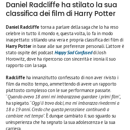
Daniel Radcliffe ha stilato la sua
classifica dei film di Harry Potter
Daniel Radcliffe
torna a parlare della saga che lo ha reso
celebre in tutto il mondo e, questa volta, lo fa in modo
inaspettato: stilando una vera e propria classifica dei film di
Harry Potter
in base alle sue preferenze personali. L’attore è
stato ospite del podcast
Happy Sad Confused
di Josh
Horowitz, dove ha ripercorso con sincerità e ironia il suo
rapporto con la saga.
Radcliffe
ha innanzitutto confessato di non aver rivisto i
film da molto tempo, ammettendo di avere un rapporto
piuttosto complesso con le sue performance passate.
“
Quando avevo 18 anni mi imbarazzava guardare i primi film
”,
ha spiegato. “
Oggi li trovo dolci, ma mi imbarazza rivedermi a
18 o 19 anni. Credo che questa percezione continuerà a
cambiare nel tempo
”. È dunque cambiato il suo sguardo su
un’esperienza che ha segnato la sua adolescenza e la sua
carriera.