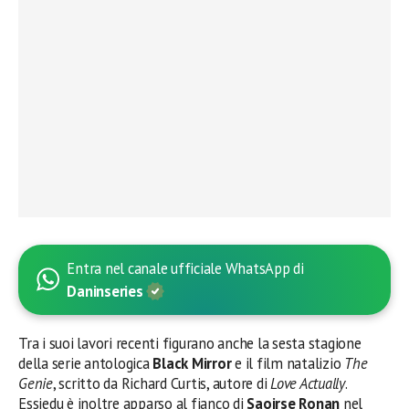
Entra nel canale ufficiale WhatsApp di
Daninseries
Tra i suoi lavori recenti figurano anche la sesta stagione
della serie antologica
Black Mirror
e il film natalizio
The
Genie
, scritto da Richard Curtis, autore di
Love Actually
.
Essiedu è inoltre apparso al fianco di
Saoirse Ronan
nel