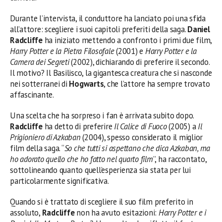
Durante l’intervista, il conduttore ha lanciato poi una sfida
all’attore: scegliere i suoi capitoli preferiti della saga.
Daniel
Radcliffe
ha iniziato mettendo a confronto i primi due film,
Harry Potter e la Pietra Filosofale
(2001) e
Harry Potter e la
Camera dei Segreti
(2002), dichiarando di preferire il secondo.
Il motivo? Il Basilisco, la gigantesca creatura che si nasconde
nei sotterranei di
Hogwarts
, che l’attore ha sempre trovato
affascinante.
Una scelta che ha sorpreso i fan è arrivata subito dopo.
Radcliffe
ha detto di preferire
Il Calice di Fuoco
(2005) a
Il
Prigioniero di Azkaban
(2004), spesso considerato il miglior
film della saga. “
So che tutti si aspettano che dica Azkaban, ma
ho adorato quello che ho fatto nel quarto film
”, ha raccontato,
sottolineando quanto quell’esperienza sia stata per lui
particolarmente significativa.
Quando si è trattato di scegliere il suo film preferito in
assoluto,
Radcliffe
non ha avuto esitazioni:
Harry Potter e i