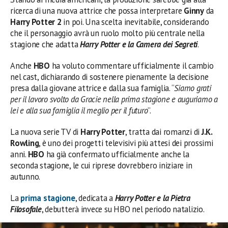
ricerca di una nuova attrice che possa interpretare
Ginny
da
Harry Potter 2
in poi. Una scelta inevitabile, considerando
che il personaggio avrà un ruolo molto più centrale nella
stagione che adatta
Harry Potter e la Camera dei Segreti
.
Anche
HBO
ha voluto commentare ufficialmente il cambio
nel cast, dichiarando di sostenere pienamente la decisione
presa dalla giovane attrice e dalla sua famiglia. “
Siamo grati
per il lavoro svolto da Gracie nella prima stagione e auguriamo a
lei e alla sua famiglia il meglio per il futuro
”.
La nuova serie TV di
Harry Potter
, tratta dai romanzi di
J.K.
Rowling
, è uno dei progetti televisivi più attesi dei prossimi
anni.
HBO
ha già confermato ufficialmente anche la
seconda stagione, le cui riprese dovrebbero iniziare in
autunno.
La
prima stagione
, dedicata a
Harry Potter e la Pietra
Filosofale
, debutterà invece su HBO nel periodo natalizio.