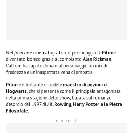
Nel
franchise
cinematografico, il personaggio di
Piton
è
diventato iconico grazie al compianto
Alan Rickman
.
L’attore ha saputo donare al personaggio un mix di
freddezza e un’inaspettata vena di empatia.
Piton
è il brillante e crudele
maestro di pozioni di
Hogwarts
, che si presenta come il principale antagonista
nella prima stagione dello show, basata sul romanzo
d’esordio del 1997 di
J.K. Rowling
,
Harry Potter e la Pietra
Filosofale
.