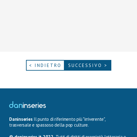
< INDIETRO
SUCCESSIVO >
Daninseries
Il punto di riferimento più "irriverente",
trasversale e spassoso della pop culture.
© daninseries.it 2022.
Tutti di diritti di proprietà letteraria e