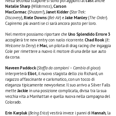
Nella seconda stagione si sono poi aggiunti al
cast
anche
Natalie Sharp
(
Wilderness
),
Carson
MacCormac
(
Shazam!
),
Janet Kidder
(
Star Trek:
Discovery
),
Riele Downs
(
Bel-Air
) e
Jake Manley
(
The Order
).
Capiremo più avanti se ci sarà ancora posto per loro.
Nel mentre possiamo riportare che
Uno Splendido Errore 3
accoglierà tre new entry con ruolo ricorrente.
Chad Rook
(
It:
Welcome to Derry
) è
Mac
, un pilota di drag racing che ingaggia
Cole per rimettere a nuovo il motore di una delle sue auto
da corsa.
Naveen Paddock
(
Stoffa da campioni – Cambio di gioco
)
interpreterà
Eliot
, il nuovo stagista dello zio Richard, un
ragazzo affascinante e carismatico, con un tocco di
eleganza tipicamente newyorkese. Il suo arrivo a Silver Falls
mette
Jackie
in una posizione complicata, divisa tra la sua
vecchia vita a Manhattan e quella nuova nella campagna del
Colorado.
Erin Karpluk
(
Being Erica
) vestirà invece i panni di
Hannah
, la