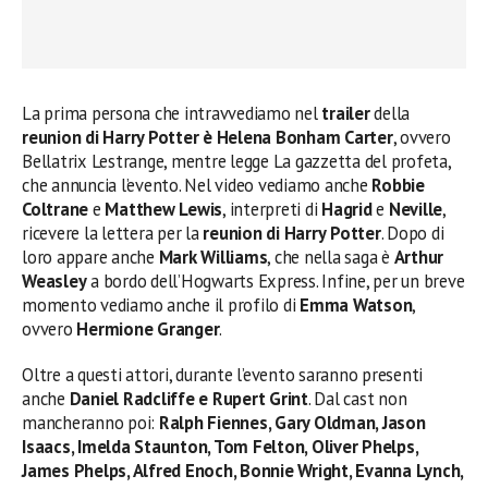
La prima persona che intravvediamo nel
trailer
della
reunion di Harry Potter è Helena Bonham Carter
, ovvero
Bellatrix Lestrange, mentre legge La gazzetta del profeta,
che annuncia l’evento. Nel video vediamo anche
Robbie
Coltrane
e
Matthew Lewis
, interpreti di
Hagrid
e
Neville
,
ricevere la lettera per la
reunion di Harry
Potter
. Dopo di
loro appare anche
Mark Williams
, che nella saga è
Arthur
Weasley
a bordo dell’Hogwarts Express. Infine, per un breve
momento vediamo anche il profilo di
Emma Watson
,
ovvero
Hermione Granger
.
Oltre a questi attori, durante l’evento saranno presenti
anche
Daniel Radcliffe e Rupert Grint
. Dal cast non
mancheranno poi:
Ralph Fiennes, Gary Oldman, Jason
Isaacs, Imelda Staunton, Tom Felton, Oliver Phelps,
James Phelps, Alfred Enoch, Bonnie Wright, Evanna Lynch,