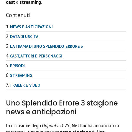
cast
e
streaming
.
Contenuti
NEWS E ANTICIPAZIONI
DATA DI USCITA
LA TRAMA DI UNO SPLENDIDO ERRORE 3
CAST, ATTORI E PERSONAGGI
EPISODI
STREAMING
TRAILER E VIDEO
Uno Splendido Errore 3 stagione
news e anticipazioni
In occasione degli
Upfronts
2025,
Netflix
ha annunciato a
sorpresa il rinnovo per una
terza stagione
di
Uno