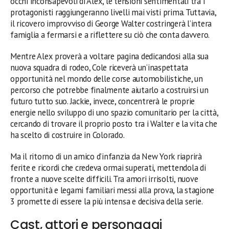
occhi inconsapevoli di Alex, le tensioni sentimentali tra i
protagonisti raggiungeranno livelli mai visti prima. Tuttavia,
il ricovero improvviso di George Walter costringerà l’intera
famiglia a fermarsi e a riflettere su ciò che conta davvero.
Mentre Alex proverà a voltare pagina dedicandosi alla sua
nuova squadra di rodeo, Cole riceverà un’inaspettata
opportunità nel mondo delle corse automobilistiche, un
percorso che potrebbe finalmente aiutarlo a costruirsi un
futuro tutto suo. Jackie, invece, concentrerà le proprie
energie nello sviluppo di uno spazio comunitario per la città,
cercando di trovare il proprio posto tra i Walter e la vita che
ha scelto di costruire in Colorado.
Ma il ritorno di un amico d’infanzia da New York riaprirà
ferite e ricordi che credeva ormai superati, mettendola di
fronte a nuove scelte difficili. Tra amori irrisolti, nuove
opportunità e legami familiari messi alla prova, la stagione
3 promette di essere la più intensa e decisiva della serie.
Cast, attori e personaggi