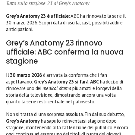
Tutto sulla stagione 23 di Grey’s Anatomy
Grey’s Anatomy 23 è ufficiale
: ABC ha rinnovato la serie il
30 marzo 2026. Scopri data di uscita, cast, possibili addii e
anticipazioni.
Grey’s Anatomy 23 rinnovo
ufficiale: ABC conferma la nuova
stagione
Il
30 marzo 2026
è arrivata la conferma che i fan
aspettavano:
Grey’s Anatomy 23 si farà
.
ABC
ha deciso di
rinnovare uno dei
medical drama
più amati e longevi della
storia della televisione, dimostrando ancora una volta
quanto la serie resti centrale nel palinsesto.
Non si tratta di una sorpresa assoluta. Fin dal suo debutto,
Grey’s Anatomy
ha saputo reinventarsi stagione dopo
stagione, mantenendo alta l’attenzione del pubblico. Ancora
oggi continua ad essere uno dei titoli di punta del giovedì