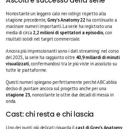
Ascolti e successo della serie
Nonostante un leggero calo nei
ratings
rispetto alla
stagione precedente,
Grey’s Anatomy 22
ha continuato a
macinare numeri importanti. La serie ha registrato una
media di circa
2,2 milioni di spettatori a episodio
, con
risultati solidi nel target commerciale.
Ancora più impressionanti sono i dati streaming: nel corso
del 2025, la serie ha raggiunto oltre
40,9 miliardi di minuti
visualizzati
, confermandosi tra le più viste in assoluto su
tutte le piattaforme.
Questi numeri spiegano perfettamente perché ABC abbia
deciso di puntare ancora sul progetto anche per una
stagione 23
, nonostante le oltre due decadi di messa in
onda.
Cast: chi resta e chi lascia
Uno dei punti più delicati riguarda il
cast di Grey’s Anatomy