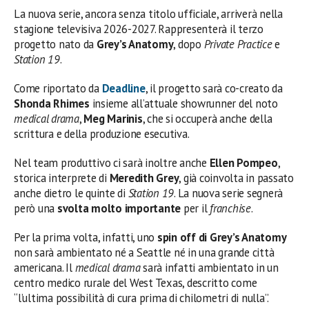
La nuova serie, ancora senza titolo ufficiale, arriverà nella
stagione televisiva 2026-2027. Rappresenterà il terzo
progetto nato da
Grey’s Anatomy
, dopo
Private Practice
e
Station 19
.
Come riportato da
Deadline
, il progetto sarà co-creato da
Shonda Rhimes
insieme all’attuale showrunner del noto
medical drama
,
Meg Marinis
, che si occuperà anche della
scrittura e della produzione esecutiva.
Nel team produttivo ci sarà inoltre anche
Ellen Pompeo
,
storica interprete di
Meredith Grey
, già coinvolta in passato
anche dietro le quinte di
Station 19
. La nuova serie segnerà
però una
svolta molto importante
per il
franchise
.
Per la prima volta, infatti, uno
spin off di Grey’s Anatomy
non sarà ambientato né a Seattle né in una grande città
americana. Il
medical drama
sarà infatti ambientato in un
centro medico rurale del West Texas, descritto come
“l’ultima possibilità di cura prima di chilometri di nulla”.