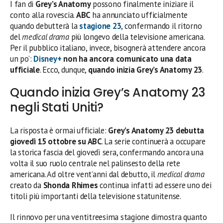
I fan di
Grey’s Anatomy
possono finalmente iniziare il
conto alla rovescia.
ABC
ha annunciato ufficialmente
quando debutterà la
stagione 23
, confermando il ritorno
del
medical drama
più longevo della televisione americana.
Per il pubblico italiano, invece, bisognerà attendere ancora
un po’:
Disney+
non ha ancora comunicato una data
ufficiale
. Ecco, dunque,
quando inizia Grey’s Anatomy 23
.
Quando inizia Grey’s Anatomy 23
negli Stati Uniti?
La risposta è ormai ufficiale:
Grey’s Anatomy 23 debutta
giovedì 15 ottobre su ABC
. La serie continuerà a occupare
la storica fascia del giovedì sera, confermando ancora una
volta il suo ruolo centrale nel palinsesto della rete
americana. Ad oltre vent’anni dal debutto, il
medical drama
creato da
Shonda Rhimes
continua infatti ad essere uno dei
titoli più importanti della televisione statunitense.
Il rinnovo per una ventitreesima stagione dimostra quanto