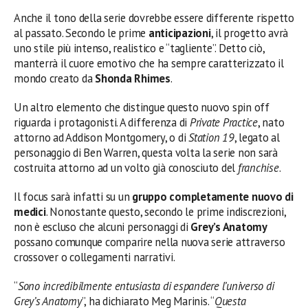
Anche il tono della serie dovrebbe essere differente rispetto
al passato. Secondo le prime
anticipazioni
, il progetto avrà
uno stile più intenso, realistico e “tagliente”. Detto ciò,
manterrà il cuore emotivo che ha sempre caratterizzato il
mondo creato da
Shonda Rhimes
.
Un altro elemento che distingue questo nuovo spin off
riguarda i protagonisti. A differenza di
Private Practice
, nato
attorno ad Addison Montgomery, o di
Station 19
, legato al
personaggio di Ben Warren, questa volta la serie non sarà
costruita attorno ad un volto già conosciuto del
franchise
.
Il focus sarà infatti su un
gruppo completamente nuovo di
medici
. Nonostante questo, secondo le prime indiscrezioni,
non è escluso che alcuni personaggi di
Grey’s Anatomy
possano comunque comparire nella nuova serie attraverso
crossover o collegamenti narrativi.
“
Sono incredibilmente entusiasta di espandere l’universo di
Grey’s Anatomy
”, ha dichiarato Meg Marinis. “
Questa