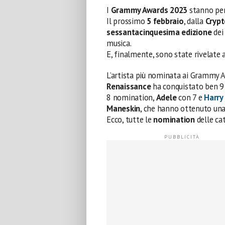
I
Grammy Awards 2023
stanno per
Il prossimo
5 febbraio
, dalla
Cryp
sessantacinquesima edizione
dei
musica.
E, finalmente, sono state rivelate
L’artista più nominata ai Grammy
Renaissance
ha conquistato ben 9
8 nomination,
Adele
con 7 e
Harry
Maneskin
, che hanno ottenuto un
Ecco, tutte le
nomination
delle ca