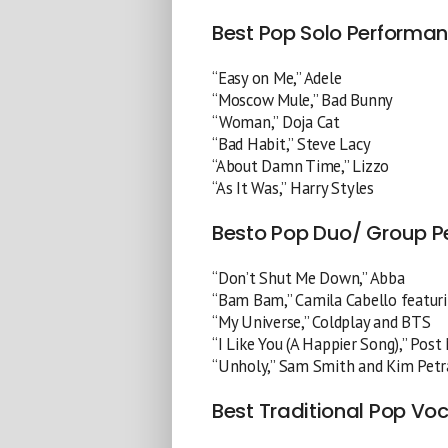
Best Pop Solo Performa
“Easy on Me,” Adele
“Moscow Mule,” Bad Bunny
“Woman,” Doja Cat
“Bad Habit,” Steve Lacy
“About Damn Time,” Lizzo
“As It Was,” Harry Styles
Besto Pop Duo/ Group 
“Don’t Shut Me Down,” Abba
“Bam Bam,” Camila Cabello featur
“My Universe,” Coldplay and BTS
“I Like You (A Happier Song),” Pos
“Unholy,” Sam Smith and Kim Petr
Best Traditional Pop Vo