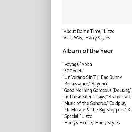
“About Damn Time,” Lizzo
“As It Was,” Harry Styles
Album of the Year
“Voyage,” Abba
“30,” Adele
“Un Verano Sin Ti,” Bad Bunny
“Renaissance,” Beyoncé
“Good Morning Gorgeous (Deluxe),” 
“In These Silent Days,” Brandi Carli
“Music of the Spheres,” Coldplay
“Mr. Morale & the Big Steppers,” K
“Special,” Lizzo
“Harry’s House,” Harry Styles