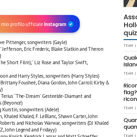
Ass
Holl
 mio profilo ufficiale
Instagram
quiz
ve Pittenger, songwriters (Gayle)
TEAM |
 Jefferson, Eric Frederic, Blake Slatkin and Theron
)
Qual
The Short Film),” Liz Rose and Taylor Swift,
Islan
TEAM |
poon and Harry Styles, songwriters (Harry Styles)
Brittany Fousheé, Diana Gordon, John Carroll Kirby &
Rico
y)
flag?
r, Terius “The-Dream” Gesteelde-Diamant and
ricon
s (Beyoncé)
TEAM |
 Kurstin, songwriters (Adele)
n, Khaled Khaled, F. LeBlanc, Shawn Carter, John
Quant
Roberts and Nicholas Warwar, songwriters (DJ Khaled
quan
-Z, John Legend and Fridayy)
ohnny Kosich, Kendrick Lamar and Matt Schaeffer,
TEAM |