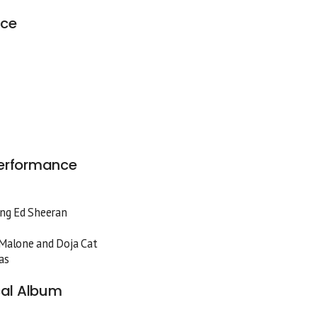
nce
Performance
ing Ed Sheeran
t Malone and Doja Cat
as
cal Album