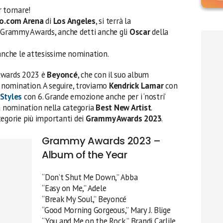
 tornare!
to.com Arena
di
Los Angeles
, si terrà la
 Grammy Awards, anche detti anche gli
Oscar
della
 anche le attesissime nomination.
 Awards 2023 è
Beyoncé
, che con il suo album
 nomination. A seguire, troviamo
Kendrick Lamar
con
 Styles
con 6. Grande emozione anche per i ‘nostri’
a nomination nella categoria
Best New Artist
.
tegorie più importanti dei
Grammy Awards 2023
.
Grammy Awards 2023 –
Album of the Year
“Don’t Shut Me Down,” Abba
“Easy on Me,” Adele
“Break My Soul,” Beyoncé
“Good Morning Gorgeous,” Mary J. Blige
“You and Me on the Rock,” Brandi Carlile