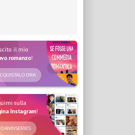
scito il mio
ovo romanzo
!
CQUISTALO ORA
uimi sulla
ina Instagram
!
DANINSERIES