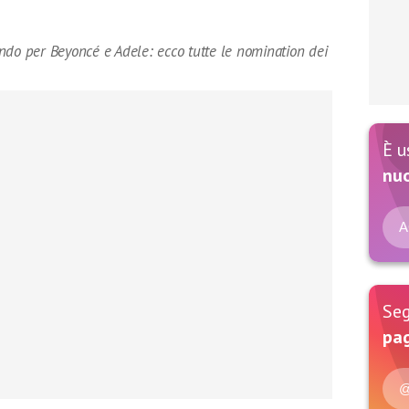
ndo per Beyoncé e Adele: ecco tutte le nomination dei
È u
nu
A
Seg
pag
@