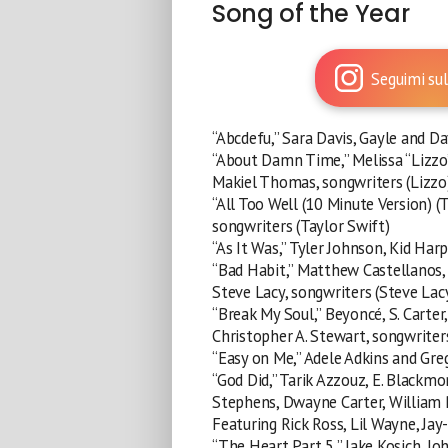
Song of the Year
Seguimi sul
“Abcdefu,” Sara Davis, Gayle and Da
“About Damn Time,” Melissa “Lizzo”
Makiel Thomas, songwriters (Lizzo
“All Too Well (10 Minute Version) (
songwriters (Taylor Swift)
“As It Was,” Tyler Johnson, Kid Har
“Bad Habit,” Matthew Castellanos, 
Steve Lacy, songwriters (Steve Lac
“Break My Soul,” Beyoncé, S. Carte
Christopher A. Stewart, songwriter
“Easy on Me,” Adele Adkins and Greg
“God Did,” Tarik Azzouz, E. Blackmo
Stephens, Dwayne Carter, William 
Featuring Rick Ross, Lil Wayne, Jay
“The Heart Part 5,” Jake Kosich, J