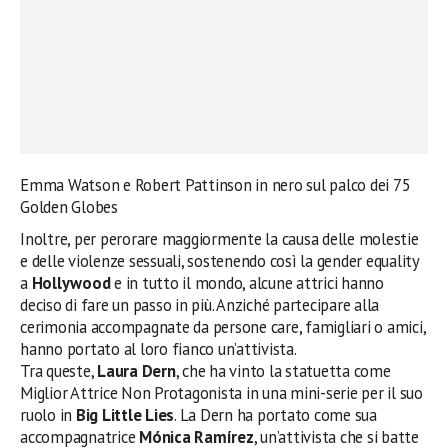
Emma Watson e Robert Pattinson in nero sul palco dei 75
Golden Globes
Inoltre, per perorare maggiormente la causa delle molestie
e delle violenze sessuali, sostenendo così la gender equality
a
Hollywood
e in tutto il mondo, alcune attrici hanno
deciso di fare un passo in più. Anziché partecipare alla
cerimonia accompagnate da persone care, famigliari o amici,
hanno portato al loro fianco un’attivista.
Tra queste,
Laura Dern
, che ha vinto la statuetta come
Miglior Attrice Non Protagonista in una mini-serie per il suo
ruolo in
Big Little Lies
. La Dern ha portato come sua
accompagnatrice
Mónica Ramírez
, un’attivista che si batte