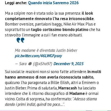
Leggi anche:
Quando inizia Sanremo 2026
Ma a colpire non è stata solo la sua presenza:
il look
completamente rinnovato l’ha resa irriconoscibile
.
Bomber oversize, pantaloni baggy, Nike Air Max Plus e
soprattutto un
taglio cortissimo biondo platino
che ha
stravolto l’immagine a cui i fan erano abituati.
Ma madame è diventata Justin bieber
pic.twitter.com/46LWGFpsxy
— Sara 🪩 (@xSha97)
December 9, 2025
Sui social le reazioni non si sono fatte attendere.
In molti
hanno ammesso di non averla riconosciuta subito
,
qualcuno l’ha paragonata a Billie Eilish, altri a Eminem o
Justin Bieber. Prima di salutarla,
Marracash
ha lasciato
intendere che il ritorno discografico di
Madame
è ormai
vicino. Colta di sorpresa, ha confermato: “
Adesso stiamo
dando i primi indizi, quindi tra poco…
”.