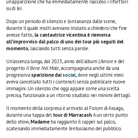
un’apparizione che ha immediatamente riacceso i riflettori
su di lei.
Dopo un periodo di silenzio e lontananza dalle scene,
durante il quale molti avevano iniziato a chiedersi che fine
avesse fatto,
la cantautrice vicentina è riemersa
all’improvviso dal palco di uno dei tour più seguiti del
momento
, lasciando tutti senza parole.
Un’assenza lunga, dal 2023, anno dell’album
L’Amore
e del
progetto
Il Bene Nel Male
, accompagnata anche da una
progressiva
sparizione dai
social
, dove negli ultimi mesi
aveva cancellato tutti i contenuti senza pubblicare nuove
immagini. Un silenzio che oggi appare come una scelta
precisa, funzionale a un ritorno studiato nei minimi dettagli.
Il momento della sorpresa è arrivato al Forum di Assago,
durante una tappa del
tour di Marracash
. A un certo punto
dello show,
Madame
ha raggiunto il rapper sul palco,
scatenando immediatamente l’entusiasmo del pubblico.