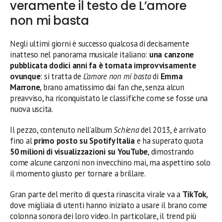
veramente il testo de L’amore
non mi basta
Negli ultimi giorni è successo qualcosa di decisamente
inatteso nel panorama musicale italiano:
una canzone
pubblicata dodici anni fa è tornata improvvisamente
ovunque
: si tratta de
L’amore non mi basta
di
Emma
Marrone
, brano amatissimo dai fan che, senza alcun
preavviso, ha riconquistato le classifiche come se fosse una
nuova uscita.
Il pezzo, contenuto nell’album
Schiena
del 2013, è arrivato
fino al
primo posto su Spotify Italia
e ha superato quota
50 milioni di visualizzazioni su YouTube
, dimostrando
come alcune canzoni non invecchino mai, ma aspettino solo
il momento giusto per tornare a brillare.
Gran parte del merito di questa rinascita virale va a
TikTok
,
dove migliaia di utenti hanno iniziato a usare il brano come
colonna sonora dei loro video. In particolare, il trend più